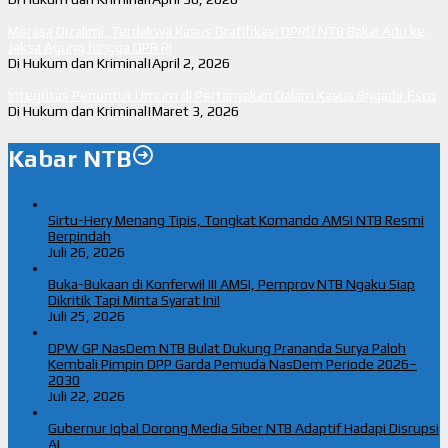
Merasa Dizalimi, Terdakwa Kasus Gratifikasi DPRD NTB Bakal Adu ke
Jaksa Agung hingga DPR RI
Di Hukum dan Kriminal
|
April 2, 2026
Integritas Penuntut Umum di Pertanyakan Dalam Kasus Brigadir Esco
Di Hukum dan Kriminal
|
Maret 3, 2026
Kabar NTB
Sirtu-Hery Menang Tipis, Tongkat Komando AMSI NTB Resmi
Berpindah
Juli 26, 2026
Buka-Bukaan di Konferwil III AMSI, Pemprov NTB Ngaku Siap
Dikritik Tapi Minta Syarat Ini!
Juli 25, 2026
DPW GP NasDem NTB Bulat Dukung Prananda Surya Paloh
Kembali Pimpin DPP Garda Pemuda NasDem Periode 2026–
2030
Juli 22, 2026
Gubernur Iqbal Dorong Media Siber NTB Adaptif Hadapi Disrupsi
AI