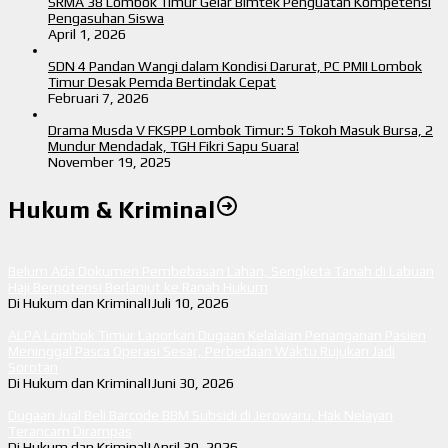
SRMA 38 Lombok Timur Gelar Bimtek Penguatan Kompetensi
Pengasuhan Siswa
April 1, 2026
SDN 4 Pandan Wangi dalam Kondisi Darurat, PC PMII Lombok
Timur Desak Pemda Bertindak Cepat
Februari 7, 2026
Drama Musda V FKSPP Lombok Timur: 5 Tokoh Masuk Bursa, 2
Mundur Mendadak, TGH Fikri Sapu Suara!
November 19, 2025
Hukum & Kriminal
Belum Ada Dokumen Pembebasan Lahan, Sengketa Tanah di Labuan
Haji Berpotensi Berlanjut ke Ranah Hukum
Di Hukum dan Kriminal
|
Juli 10, 2026
ALPA Lombok Timur Laporkan Dugaan Kelalaian Penanganan Pasien
Meninggal Pasca Operasi Sesar, Perbedaan Waktu Rujukan Jadi
Sorotan
Di Hukum dan Kriminal
|
Juni 30, 2026
Dugaan Jual Beli Barcode BBM Subsidi di Jerowaru, Hak Nelayan
Terancam Dirampas
Di Hukum dan Kriminal
|
April 30, 2026