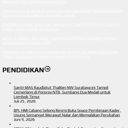
Martabat Tiga Terdakwa Secara Utuh
Bikin Bangga! Anak Muda Desa Sakra Bersatu Gelar Pesta Budaya dan
Pameran Pusaka Sakral “Samuhita Sakre”
Pemkab Lombok Timur dan Jasaraharja Teken Kerja Sama Asuransi
Public Liability untuk Wisatawan
Lahan 3 Hektare dan Dana Talangan Rp20 Miliar Disiapkan Pemda
Lotim untuk Program LSDP
Peringati Hari Mangrove Sedunia dan HUT ke-62, Bank NTB Syariah
Tanam Mangrove di Kawasan Ekowisata Paremas
PENDIDIKAN
Santri MAS Raudlatut Thalibin NW Surabaya ini Tampil
Cemerlang di Porprov NTB, Sumbang Dua Medali untuk
Lombok Timur
Juli 25, 2026
BPL HMI Cabang Selong Resmi Buka Space Pembinaan Kader,
Usung Semangat Merawat Nalar dan Menyalakan Perubahan
Juni 9, 2026