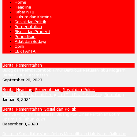
Home
Headline
Kabar NTB
Hukum dan Kriminal
Sosial dan Politik
Pemerintahan
Bisnis dan Properti
Pendidikan
Adat dan Budaya
Opini
CEK FAKTA
Berita
,
Pemerintahan
Bulog dan PemdaLombok Timur Distribusi Ratusan Ribu Kilogram
Beras di Dua Kecamatan
September 20, 2023
Berita
,
Headline
,
Pemerintahan
,
Sosial dan Politik
Semesta Berdoa Lahir Pengganti Dari Dua Sosok yang Berpulang
Januari 8, 2021
Berita
,
Pemerintahan
,
Sosial dan Politik
Semua Program Terealisasi, Bidang PSP Dinas Pertanian Lotim
Optimis di Tahun 2021
Desember 8, 2020
Dr. Irpan Suriadiata: Vonis Bebas Memulihkan Hak, Nama Baik, dan