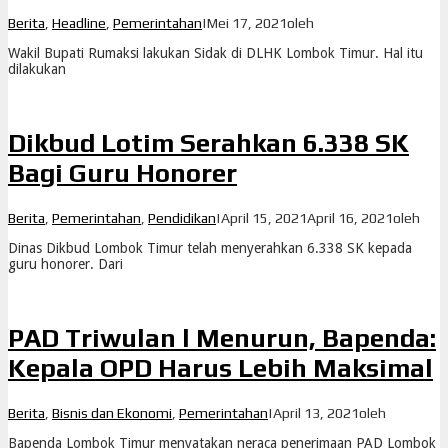
Berita
,
Headline
,
Pemerintahan
|
Mei 17, 2021
oleh
Wakil Bupati Rumaksi lakukan Sidak di DLHK Lombok Timur. Hal itu
dilakukan
Dikbud Lotim Serahkan 6.338 SK
Bagi Guru Honorer
Berita
,
Pemerintahan
,
Pendidikan
|
April 15, 2021
April 16, 2021
oleh
Dinas Dikbud Lombok Timur telah menyerahkan 6.338 SK kepada
guru honorer. Dari
PAD Triwulan l Menurun, Bapenda:
Kepala OPD Harus Lebih Maksimal
Berita
,
Bisnis dan Ekonomi
,
Pemerintahan
|
April 13, 2021
oleh
Bapenda Lombok Timur menyatakan neraca penerimaan PAD Lombok