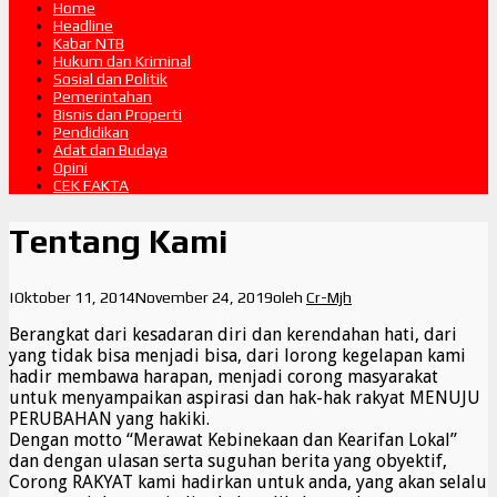
Home
Headline
Kabar NTB
Hukum dan Kriminal
Sosial dan Politik
Pemerintahan
Bisnis dan Properti
Pendidikan
Adat dan Budaya
Opini
CEK FAKTA
Tentang Kami
|
Oktober 11, 2014
November 24, 2019
oleh
Cr-Mjh
Berangkat dari kesadaran diri dan kerendahan hati, dari
yang tidak bisa menjadi bisa, dari lorong kegelapan kami
hadir membawa harapan, menjadi corong masyarakat
untuk menyampaikan aspirasi dan hak-hak rakyat MENUJU
PERUBAHAN yang hakiki.
Dengan motto “Merawat Kebinekaan dan Kearifan Lokal”
dan dengan ulasan serta suguhan berita yang obyektif,
Corong RAKYAT kami hadirkan untuk anda, yang akan selalu