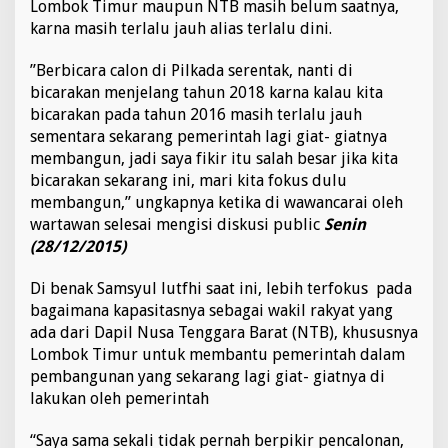
Lombok Timur maupun NTB masih belum saatnya,
l
karna masih terlalu jauh alias terlalu dini.
k
a
d
”Berbicara calon di Pilkada serentak, nanti di
a
bicarakan menjelang tahun 2018 karna kalau kita
bicarakan pada tahun 2016 masih terlalu jauh
sementara sekarang pemerintah lagi giat- giatnya
membangun, jadi saya fikir itu salah besar jika kita
bicarakan sekarang ini, mari kita fokus dulu
membangun,” ungkapnya ketika di wawancarai oleh
wartawan selesai mengisi diskusi public
Senin
(28/12/2015)
Di benak Samsyul lutfhi saat ini, lebih terfokus pada
bagaimana kapasitasnya sebagai wakil rakyat yang
ada dari Dapil Nusa Tenggara Barat (NTB), khususnya
Lombok Timur untuk membantu pemerintah dalam
pembangunan yang sekarang lagi giat- giatnya di
lakukan oleh pemerintah
“Saya sama sekali tidak pernah berpikir pencalonan,