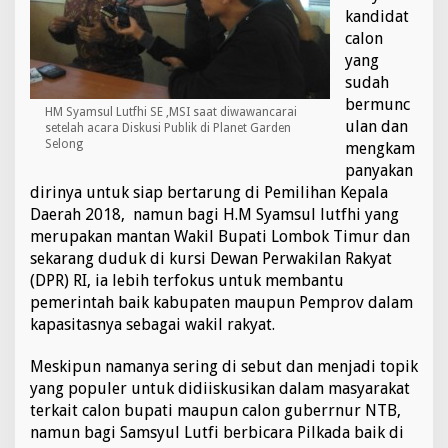
s
kandidat
K
calon
e
yang
r
sudah
j
a
bermunc
HM Syamsul Lutfhi SE ,MSI saat diwawancarai
D
ulan dan
setelah acara Diskusi Publik di Planet Garden
a
Selong
mengkam
r
panyakan
i
dirinya untuk siap bertarung di Pemilihan Kepala
P
a
Daerah 2018, namun bagi H.M Syamsul lutfhi yang
d
merupakan mantan Wakil Bupati Lombok Timur dan
a
sekarang duduk di kursi Dewan Perwakilan Rakyat
B
(DPR) RI, ia lebih terfokus untuk membantu
i
c
pemerintah baik kabupaten maupun Pemprov dalam
a
kapasitasnya sebagai wakil rakyat.
r
a
Meskipun namanya sering di sebut dan menjadi topik
k
yang populer untuk didiiskusikan dalam masyarakat
a
n
terkait calon bupati maupun calon guberrnur NTB,
P
namun bagi Samsyul Lutfi berbicara Pilkada baik di
i