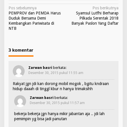
N
Pos sebelumnya
Pos berikutnya
PEMPROV dan PEMDA Harus
Syamsul Lutfhi Berharap
a
Duduk Bersama Demi
Pilkada Serentak 2018
v
Kembangkan Pariwisata di
Banyak Paslon Yang Daftar
NTB
i
g
a
3 komentar
s
i
Zarwan basri
berkata:
p
Desember 30, 2015 pukul 11:55 am
o
Rakyat jgn jdi kan dorong mobil mogok , bgitu kndraan
s
hidup daaah di tinggl kbur n hanya trimaksihh
Zarwan basri
berkata:
Desember 30, 2015 pukul 11:57 am
bekerja bekerja jgn hanya mikir jabantan aja .. jdi lah
pemimpin yg bisa jadi panutan