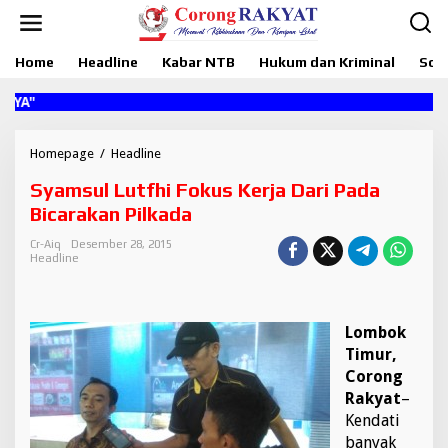
L
e
w
Home
Headline
Kabar NTB
Hukum dan Kriminal
Sosi
a
t
i
k
e
k
Homepage
/
Headline
S
o
y
Syamsul Lutfhi Fokus Kerja Dari Pada
n
a
t
m
Bicarakan Pilkada
e
s
n
u
Cr-Aiq
Desember 28, 2015
Headline
l
L
u
t
Lombok
f
h
Timur,
i
Corong
F
Rakyat
–
o
Kendati
k
banyak
u