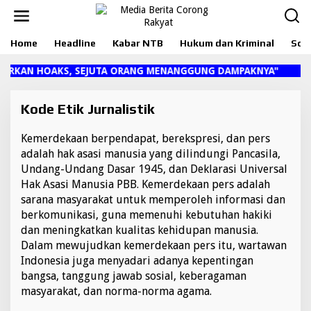
L
e
w
Home
Headline
Kabar NTB
Hukum dan Kriminal
Sosi
a
t
i
AN HOAKS, SEJUTA ORANG MENANGGUNG DAMPAKNYA"
k
e
k
Kode Etik Jurnalistik
o
n
Kemerdekaan berpendapat, berekspresi, dan pers
|
t
J
adalah hak asasi manusia yang dilindungi Pancasila,
e
U
Undang-Undang Dasar 1945, dan Deklarasi Universal
n
L
I
Hak Asasi Manusia PBB. Kemerdekaan pers adalah
2
sarana masyarakat untuk memperoleh informasi dan
1
,
berkomunikasi, guna memenuhi kebutuhan hakiki
2
0
dan meningkatkan kualitas kehidupan manusia.
2
Dalam mewujudkan kemerdekaan pers itu, wartawan
2
O
Indonesia juga menyadari adanya kepentingan
L
bangsa, tanggung jawab sosial, keberagaman
E
H
masyarakat, dan norma-norma agama.
K
A