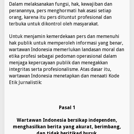
M
Dalam melaksanakan fungsi, hak, kewajiban dan
A
peranannya, pers menghormati hak asasi setiap
R
U
orang, karena itu pers dituntut profesional dan
Z
Z
terbuka untuk dikontrol oleh masyarakat.
A
M
A
Untuk menjamin kemerdekaan pers dan memenuhi
N
hak publik untuk memperoleh informasi yang benar,
wartawan Indonesia memerlukan landasan moral dan
etika profesi sebagai pedoman operasional dalam
menjaga kepercayaan publik dan menegakkan
integritas serta profesionalisme. Atas dasar itu,
wartawan Indonesia menetapkan dan menaati Kode
Etik Jurnalistik:
Pasal 1
Wartawan Indonesia bersikap independen,
menghasilkan berita yang akurat, berimbang,
dan tidak beritikad buruk.