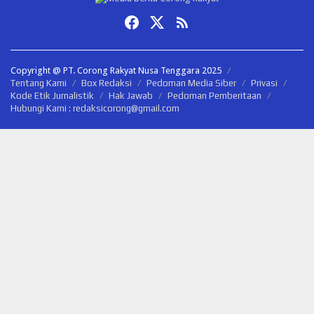
Copyright @ PT. Corong Rakyat Nusa Tenggara 2025
Tentang Kami
Box Redaksi
Pedoman Media Siber
Privasi
Kode Etik Jurnalistik
Hak Jawab
Pedoman Pemberitaan
Hubungi Kami : redaksicorong@gmail.com