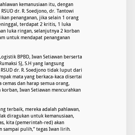
pahlawan kemanusiaan itu, dengan
r RSUD dr. R. Soedjono, dr. Tantowi
ikan penanganan, jika selain 1 orang
inggal, terdapat 2 kritis, 1 luka
an luka ringan, selanjutnya 2 korban
aram untuk mendapat penanganan
ogistik BPBD, Iwan Setiawan berserta
umaksi SJ, S.H yang langsung
SUD dr. R. Soedjono tidak luput dari
pak mata yang berkaca-kaca disertai
na cemas dan harap semua orang,
a korban, Iwan Setiawan mencurahkan
ng terbaik, mereka adalah pahlawan,
idak diragukan untuk kemanusiaan,
, kita (pemerintah-red) akan
ampai pulih,” tegas Iwan lirih.