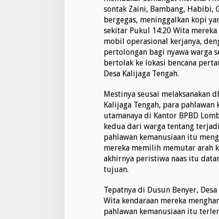
o
sontak Zaini, Bambang, Habibi, G
k
bergegas, meninggalkan kopi yan
y
a
sekitar Pukul 14:20 Wita mereka
n
mobil operasional kerjanya, den
g
pertolongan bagi nyawa warga s
B
bertolak ke lokasi bencana pert
e
r
Desa Kalijaga Tengah.
p
u
Mestinya seusai melaksanakan 
l
Kalijaga Tengah, para pahlawan 
a
utamanaya di Kantor BPBD Lombo
n
g
kedua dari warga tentang terjad
pahlawan kemanusiaan itu mengh
mereka memilih memutar arah ke
akhirnya peristiwa naas itu data
tujuan.
Tepatnya di Dusun Benyer, Desa 
Wita kendaraan mereka menghant
pahlawan kemanusiaan itu terlem