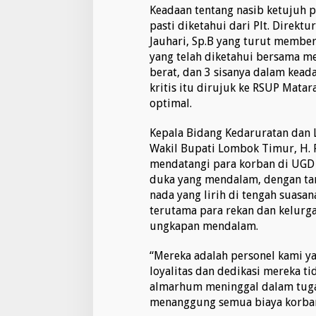
Keadaan tentang nasib ketujuh 
pasti diketahui dari Plt. Direktu
Jauhari, Sp.B yang turut member
yang telah diketahui bersama men
berat, dan 3 sisanya dalam keada
kritis itu dirujuk ke RSUP Mat
optimal.
Kepala Bidang Kedaruratan dan L
Wakil Bupati Lombok Timur, H. R
mendatangi para korban di UGD R
duka yang mendalam, dengan tam
nada yang lirih di tengah suasa
terutama para rekan dan kelurg
ungkapan mendalam.
“Mereka adalah personel kami ya
loyalitas dan dedikasi mereka t
almarhum meninggal dalam tugas
menanggung semua biaya korban s