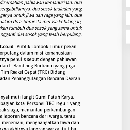
t disematkan pahlawan kemanusiaan, dua
engabdiannya, dua sosok tauladan yang
anya untuk jiwa dan raga yang lain, dua
dalam do’a. Semesta merasa kehilangan,
akan tumbuh dua sosok yang sama untuk
ngganti dua sosok yang telah berpulang.
.co.id-
Publik Lombok Timur pekan
berpulang dalam misi kemanusiaan.
utnya penulis sebut dengan pahlawan
 dan L. Bambang Budianto yang juga
 Tim Reaksi Cepat (TRC) Bidang
 Badan Penanggulangan Bencana Daerah
yelimuti langit Gumi Patuh Karya,
agian kota. Personel TRC regu 1 yang
mpak siaga, memantau perkembangan
a laporan bencana dari warga, tentu
opi menemani, menghangatkan tawa dan
ga akhirnya laporan warga itu tiba,