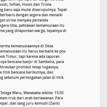
usti, Sofian, Husni dan Trisna
g baru saja mulai diseruputnya. Tepat
 berbaris dengan segera dan menaiki
gan sirine menyala pertanda
egera tiba, pahlawan kemansuiaan itu
ama yang dilaporkan warga, tepatnya di
dharma kemanusiaannya di Desa
kemanusiaan itu harus berbalik ke pos
k Timur, tapi karena ada laporan
inya bencana banjir di Sambelia, para
iraukan protokol tetap tugasnya,
 titik bencana berikutnya, dan
ng sebelum pertengahan jalan di titik
Telaga Waru, Wanasaba sekitar 15:30
am truk dari arah berlawanan. Para
par, dan sang juru kemudi (Zaini)