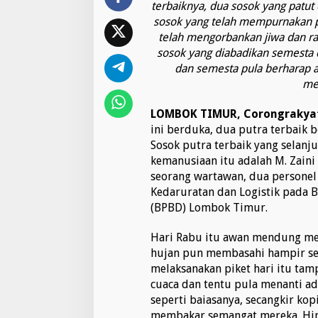
a
terbaiknya, dua sosok yang patu
L
sosok yang telah mempurnakan p
a
telah mengorbankan jiwa dan rag
h
sosok yang diabadikan semesta 
i
r
dan semesta pula berharap 
P
me
e
n
LOMBOK TIMUR, Corongrakyat
g
ini berduka, dua putra terbaik 
g
a
Sosok putra terbaik yang selanj
n
kemanusiaan itu adalah M. Zaini
t
seorang wartawan, dua personel
i
Kedaruratan dan Logistik pada
D
a
(BPBD) Lombok Timur.
r
i
Hari Rabu itu awan mendung men
D
hujan pun membasahi hampir seb
u
melaksanakan piket hari itu ta
a
S
cuaca dan tentu pula menanti ad
o
seperti baiasanya, secangkir k
s
membakar semangat mereka. Hing