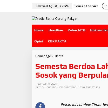
L
Sabtu, 8 Agustus 2026
Terms of Service
In
e
w
a
t
i
k
Home
Headline
Kabar NTB
Hukum dan
e
k
o
Opini
CEK FAKTA
n
t
e
Homepage
/
Berita
S
n
e
Semesta Berdoa Lah
m
e
Sosok yang Berpul
s
t
a
Januari 8, 2021
B
Berita
,
Headline
,
Pemerintahan
,
Sosial Dan Politik
e
r
d
o
Pekan ini Lombok Timur ber