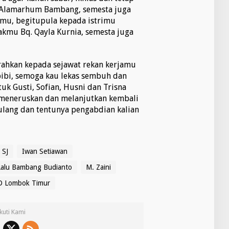
k Alamarhum Bambang, semesta juga
mu, begitupula kepada istrimu
akmu Bq. Qayla Kurnia, semesta juga
rahkan kepada sejawat rekan kerjamu
bibi, semoga kau lekas sembuh dan
ntuk Gusti, Sofian, Husni dan Trisna
 meneruskan dan melanjutkan kembali
lang dan tentunya pengabdian kalian
 SJ
Iwan Setiawan
Lalu Bambang Budianto
M. Zaini
 Lombok Timur
Ikuti Kami