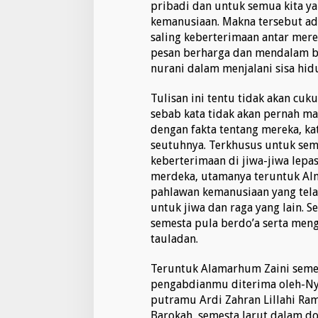
pribadi dan untuk semua kita ya
kemanusiaan. Makna tersebut ad
saling keberterimaan antar merek
pesan berharga dan mendalam b
nurani dalam menjalani sisa hid
Tulisan ini tentu tidak akan cu
sebab kata tidak akan pernah m
dengan fakta tentang mereka, ka
seutuhnya. Terkhusus untuk sem
keberterimaan di jiwa-jiwa lepa
merdeka, utamanya teruntuk Al
pahlawan kemanusiaan yang tel
untuk jiwa dan raga yang lain. 
semesta pula berdo’a serta me
tauladan.
Teruntuk Alamarhum Zaini seme
pengabdianmu diterima oleh-Nya
putramu Ardi Zahran Lillahi Ra
Barokah, semesta larut dalam do’