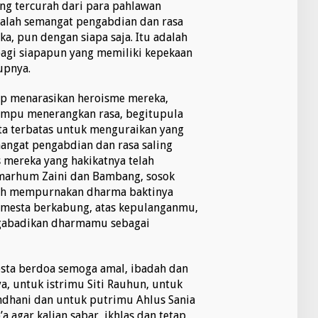
ng tercurah dari para pahlawan
alah semangat pengabdian dan rasa
a, pun dengan siapa saja. Itu adalah
agi siapapun yang memiliki kepekaan
upnya.
kup menarasikan heroisme mereka,
ampu menerangkan rasa, begitupula
ta terbatas untuk menguraikan yang
angat pengabdian dan rasa saling
s mereka yang hakikatnya telah
marhum Zaini dan Bambang, sosok
ah mempurnakan dharma baktinya
Semesta berkabung, atas kepulanganmu,
ngabadikan dharmamu sebagai
sta berdoa semoga amal, ibadah dan
, untuk istrimu Siti Rauhun, untuk
mdhani dan untuk putrimu Ahlus Sania
a agar kalian sabar, ikhlas dan tetap