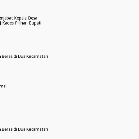
enjabat Kepala Desa
 Kades Pilihan Bupati
m Beras di Dua Kecamatan
imal
m Beras di Dua Kecamatan