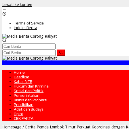
Lewati ke konten
Terms of Service
Indeks Berita
Home
Headline
Kabar NTB
Hukum dan Kriminal
Sosial dan Politik
Pemerintahan
Bisnis dan Properti
Pendidikan
Adat dan Budaya
Opini
CEK FAKTA
Homepage
/
Berita
Pemda Lombok Timur Perkuat Koordinasi dengan Ke