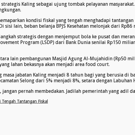
strategis Kaling sebagai ujung tombak pelayanan masyarakat
ingkungan.
memaparkan kondisi fiskal yang tengah menghadapi tantangan b
sisi lain, beban belanja BPJS Kesehatan melonjak dari Rp86 m
ngkah strategis dengan menjemput bola ke pusat dan merangku
provement Program (LSDP) dari Bank Dunia senilai Rp150 mil
antara lain pembangunan Masjid Agung Al-Mujahidin (Rp50 mil
 yang lahan bekasnya akan menjadi area food court.
masa jabatan Kaling menjadi 8 tahun bagi yang berusia di b
Kecamatan Selong dari 5% menjadi 8%, setara dengan Labuhan H
k, jangan pernah membedakan. Jadilah pemerintah yang adil da
i Tengah Tantangan Fiskal