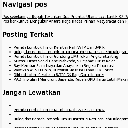
Navigasi pos
Pos sebelumnya
Bupati Tekankan Dua Prioritas Utama saat Lantik 87 P
Pos berikutnya
Mengukur Antara Kerja Kades Pilihan Masyarakat dan PJ
Posting Terkait
Pemda Lombok Timur Kembali Raih WTP Dari BPK RI
Bulog dan PemdaLombok Timur Distribusi Ratusan Ribu Kilogra
Pemda Lombok Timur Gandeng UMJ Tekan Angka Stunting
Mutasi! Dinas Sosial Ganti Nahkoda, 5 Pejabat Turun Kelas
Bayi Kembar Siam Inaya dan Anaya akan Segera Dioperasi
Pastikan ASN Disiplin, Rumaksi Sidak ke Dinas LHK Lotim
Dikbud Lotim Serahkan 6.338 SK Bagi Guru Honorer
PAD Triwulan l Menurun, Bapenda: Kepala OPD Harus Lebih Maks
Jangan Lewatkan
Pemda Lombok Timur Kembali Raih WTP Dari BPK RI
Bulog dan PemdaLombok Timur Distribusi Ratusan Ribu Kilogra