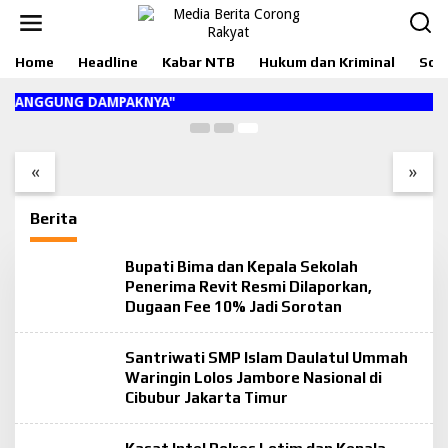
Berita
,
Bisnis dan Ekonomi
,
Headline
,
Sosial dan Politik
L
e
Pro-Kontra Kebijakan Terkait Lobster, Permen-
w
KP 12 Dianggap Sejahterakan Nelayan
Home
Headline
Kabar NTB
Hukum dan Kriminal
Sosi
a
t
Juli 18, 2020
i
MENANGGUNG DAMPAKNYA"
Bikin Bangga! Anak
Pemkab Lombok Timur
k
e
Muda Desa Sakra
dan Jasaraharja Teken
k
Bersatu Gelar Pesta
Kerja Sama Asuransi
«
»
o
Budaya dan Pameran
Public Liability untuk
n
Pusaka Sakral
Wisatawan
t
“Samuhita Sakre”
Berita
e
n
Bupati Bima dan Kepala Sekolah
Penerima Revit Resmi Dilaporkan,
Dugaan Fee 10% Jadi Sorotan
Santriwati SMP Islam Daulatul Ummah
Waringin Lolos Jambore Nasional di
Cibubur Jakarta Timur