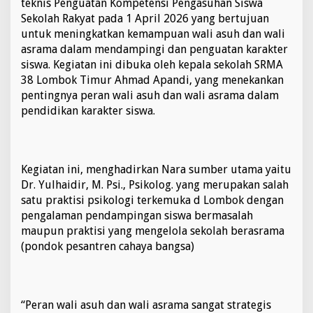
teknis Penguatan Kompetensi Pengasuhan Siswa
G
Sekolah Rakyat pada 1 April 2026 yang bertujuan
e
untuk meningkatkan kemampuan wali asuh dan wali
l
a
asrama dalam mendampingi dan penguatan karakter
r
siswa. Kegiatan ini dibuka oleh kepala sekolah SRMA
B
38 Lombok Timur Ahmad Apandi, yang menekankan
i
pentingnya peran wali asuh dan wali asrama dalam
m
t
pendidikan karakter siswa.
e
k
P
e
Kegiatan ini, menghadirkan Nara sumber utama yaitu
n
Dr. Yulhaidir, M. Psi., Psikolog. yang merupakan salah
g
u
satu praktisi psikologi terkemuka d Lombok dengan
a
pengalaman pendampingan siswa bermasalah
t
maupun praktisi yang mengelola sekolah berasrama
a
(pondok pesantren cahaya bangsa)
n
K
o
m
p
“Peran wali asuh dan wali asrama sangat strategis
e