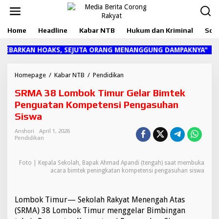
L
e
w
Home
Headline
Kabar NTB
Hukum dan Kriminal
Sosi
a
t
i
YEBARKAN HOAKS, SEJUTA ORANG MENANGGUNG DAMPAKNYA"
k
e
k
Homepage
/
Kabar NTB
/
Pendidikan
S
o
R
SRMA 38 Lombok Timur Gelar Bimtek
n
M
t
A
Penguatan Kompetensi Pengasuhan
e
3
Siswa
n
8
L
Anshori
April 1, 2026
o
Pendidikan
m
b
Foto | Kepala Sekolah, Bapak Ahmad Apandi (tengah) saat membuka
o
acara bimtek peningkatan kompetensi pengasuhan siswa
k
T
i
m
Lombok Timur— Sekolah Rakyat Menengah Atas
u
(SRMA) 38 Lombok Timur menggelar Bimbingan
r