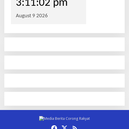
p
o
s