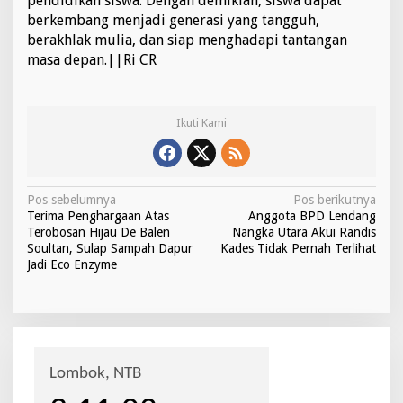
pendidikan siswa. Dengan demikian, siswa dapat
berkembang menjadi generasi yang tangguh,
berakhlak mulia, dan siap menghadapi tantangan
masa depan.||Ri CR
Ikuti Kami
N
Pos sebelumnya
Pos berikutnya
Terima Penghargaan Atas
Anggota BPD Lendang
a
Terobosan Hijau De Balen
Nangka Utara Akui Randis
v
Soultan, Sulap Sampah Dapur
Kades Tidak Pernah Terlihat
Jadi Eco Enzyme
i
g
a
s
i