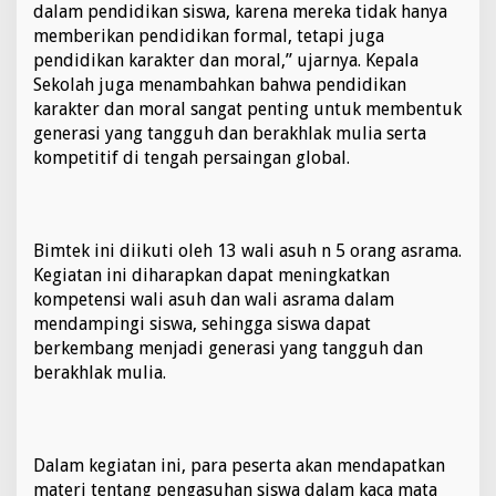
dalam pendidikan siswa, karena mereka tidak hanya
t
memberikan pendidikan formal, tetapi juga
e
n
pendidikan karakter dan moral,” ujarnya. Kepala
s
Sekolah juga menambahkan bahwa pendidikan
i
karakter dan moral sangat penting untuk membentuk
P
generasi yang tangguh dan berakhlak mulia serta
e
n
kompetitif di tengah persaingan global.
g
a
s
u
Bimtek ini diikuti oleh 13 wali asuh n 5 orang asrama.
h
Kegiatan ini diharapkan dapat meningkatkan
a
n
kompetensi wali asuh dan wali asrama dalam
S
mendampingi siswa, sehingga siswa dapat
i
berkembang menjadi generasi yang tangguh dan
s
berakhlak mulia.
w
a
Dalam kegiatan ini, para peserta akan mendapatkan
materi tentang pengasuhan siswa dalam kaca mata