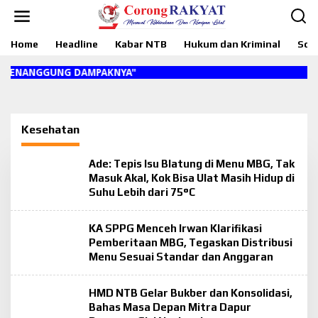
L
e
w
Home
Headline
Kabar NTB
Hukum dan Kriminal
Sosi
a
t
i
G MENANGGUNG DAMPAKNYA"
k
e
k
o
Kesehatan
n
t
e
Ade: Tepis Isu Blatung di Menu MBG, Tak
n
Masuk Akal, Kok Bisa Ulat Masih Hidup di
Suhu Lebih dari 75°C
KA SPPG Menceh Irwan Klarifikasi
Pemberitaan MBG, Tegaskan Distribusi
Menu Sesuai Standar dan Anggaran
HMD NTB Gelar Bukber dan Konsolidasi,
Bahas Masa Depan Mitra Dapur