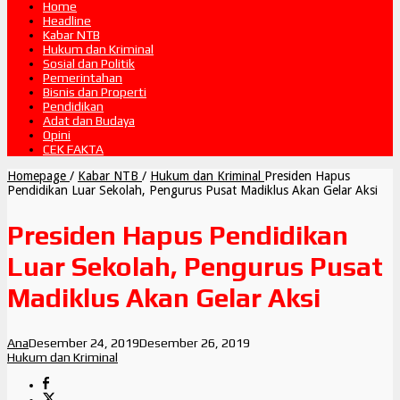
Home
Headline
Kabar NTB
Hukum dan Kriminal
Sosial dan Politik
Pemerintahan
Bisnis dan Properti
Pendidikan
Adat dan Budaya
Opini
CEK FAKTA
Homepage
/
Kabar NTB
/
Hukum dan Kriminal
Presiden Hapus
Pendidikan Luar Sekolah, Pengurus Pusat Madiklus Akan Gelar Aksi
Presiden Hapus Pendidikan
Luar Sekolah, Pengurus Pusat
Madiklus Akan Gelar Aksi
Ana
Desember 24, 2019
Desember 26, 2019
Hukum dan Kriminal