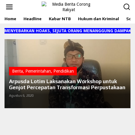
L
e
w
Home
Headline
Kabar NTB
Hukum dan Kriminal
Sosi
a
t
i
I MENYEBARKAN HOAKS, SEJUTA ORANG MENANGGUNG DAMPAKNYA
k
e
k
o
n
t
e
Berita
,
Pemerintahan
,
Pendidikan
n
Arpusda Lotim Laksanakan Workshop untuk
Genjot Percepatan Transformasi Perpustakaan
Agustus 6, 2020