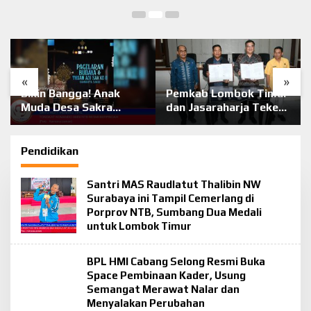
«
»
Bikin Bangga! Anak
Pemkab Lombok Timur
Muda Desa Sakra
dan Jasaraharja Teken
Bersatu Gelar Pesta
Kerja Sama Asuransi
Budaya dan Pameran
Public Liability untuk
Pusaka Sakral
Wisatawan
Pendidikan
“Samuhita Sakre”
Santri MAS Raudlatut Thalibin NW
Surabaya ini Tampil Cemerlang di
Porprov NTB, Sumbang Dua Medali
untuk Lombok Timur
BPL HMI Cabang Selong Resmi Buka
Space Pembinaan Kader, Usung
Semangat Merawat Nalar dan
Menyalakan Perubahan