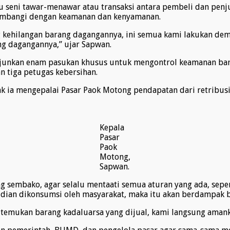
tu seni tawar-menawar atau transaksi antara pembeli dan penju
diimbangi dengan keamanan dan kenyamanan.
g kehilangan barang dagangannya, ini semua kami lakukan de
ng dagangannya,” ujar Sapwan.
nkan enam pasukan khusus untuk mengontrol keamanan baran
 tiga petugas kebersihan.
ak ia mengepalai Pasar Paok Motong pendapatan dari retribus
Kepala
Pasar
Paok
Motong,
Sapwan.
 sembako, agar selalu mentaati semua aturan yang ada, sepe
mudian dikonsumsi oleh masyarakat, maka itu akan berdampak 
i temukan barang kadaluarsa yang dijual, kami langsung amank