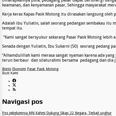
Diharapkannya pula, pedagang pasar dapat bersinergi deng
keamanan, dan kenyamanan pasar, Sehingga masyarakat meras
Kerja keras Kapas Paok Motong itu dirasakan langsung oleh
Adalah ibu Yuliatin, salah seorang pedangan sembakau itu m
tempat itu.
“Kami sangat bersyukur sekarang Pasar Paok Motong lebih am
Senada dengan Yuliatin, Ibu Sukarni (50) seorang pedang pa
“Alhamdulillah kami merasa sangat nyaman karena ada yang j
terun berbaur dan silaturahmi bersama pedagang dan dia ju
Bisnis
Ekonomi
Pasar Paok Motong
Ikuti Kami
Navigasi pos
Pos sebelumnya
MN Kahmi Dukung Sikap 22 Negara, Terkait uyghur