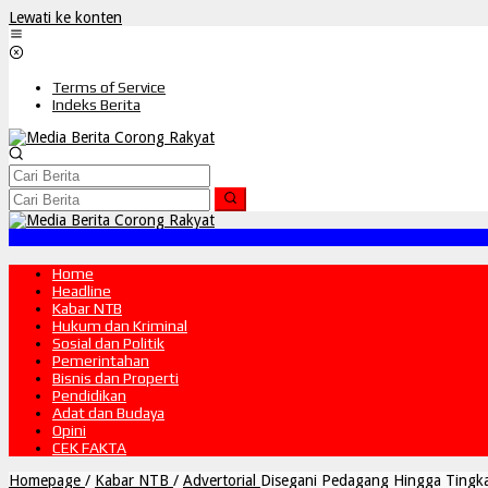
Lewati ke konten
Terms of Service
Indeks Berita
Home
Headline
Kabar NTB
Hukum dan Kriminal
Sosial dan Politik
Pemerintahan
Bisnis dan Properti
Pendidikan
Adat dan Budaya
Opini
CEK FAKTA
Homepage
/
Kabar NTB
/
Advertorial
Disegani Pedagang Hingga Tingka