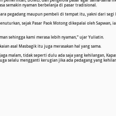
an pemerintah, BUMD, dan pengelola pasar agar sama-sama me
a semakin nyaman berbelanja di pasar tradisional.
 para pegadang maupun pembeli di tempat itu, yakni dari se
enuturkan, sejak Pasar Paok Motong dikepalai oleh Sapwan, i
an sehingga kami merasa lebih nyaman,” ujar Yuliatin.
kaian asal Masbagik itu juga merasakan hal yang sama.
aga malam, tidak seperti dulu ada saja yang kehilangan, Kap
ga selalu mengganti kerugian jika ada pedagang yang kehilan