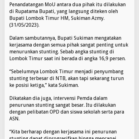
a
Penandatangan MoU antara dua pihak itu dilakukan
n
di Rupatama Bupati, yang langsung diteken oleh
d
Bupati Lombok Timur HM, Sukiman Azmy.
e
(31/05/2023).
n
g
U
Dalam sambutannya, Bupati Sukiman mengatakan
M
kerjasama dengan semua pihak sangat penting untuk
J
menurunkan stunting. Sebab angka stunting di
T
Lombok Timur saat ini berada di angka 16,9 persen.
e
k
a
“Sebelumnya Lombok Timur menjadi penyumbang
n
stunting terbesar di NTB, akan tapi sekarang turun
A
ke posisi ketiga,” kata Sukiman.
n
g
Dikatakan dia juga, intervensi Pemda dalam
k
a
penurunan stunting sangat besar. Itu dilakukan
S
dengan pelibatan OPD dan siswa sekolah serta para
t
ASN.
u
n
“Kita berharap dengan kerjasama ini penurunan
t
i
stunting dapat diprogresifkan hingga mencapai