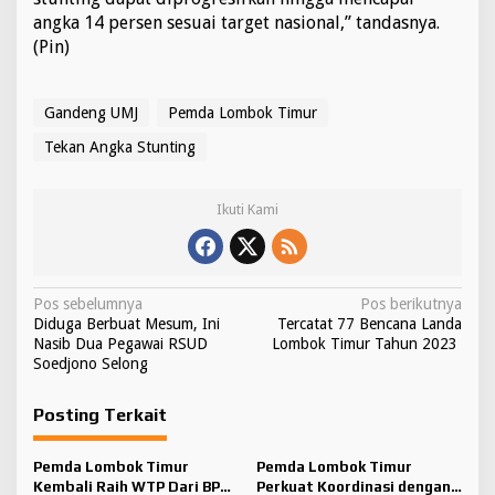
n
angka 14 persen sesuai target nasional,” tandasnya.
g
(Pin)
Gandeng UMJ
Pemda Lombok Timur
Tekan Angka Stunting
Ikuti Kami
N
Pos sebelumnya
Pos berikutnya
Diduga Berbuat Mesum, Ini
Tercatat 77 Bencana Landa
a
Nasib Dua Pegawai RSUD
Lombok Timur Tahun 2023 ‎
v
Soedjono Selong
i
Posting Terkait
g
a
Pemda Lombok Timur
Pemda Lombok Timur
Kembali Raih WTP Dari BPK
Perkuat Koordinasi dengan