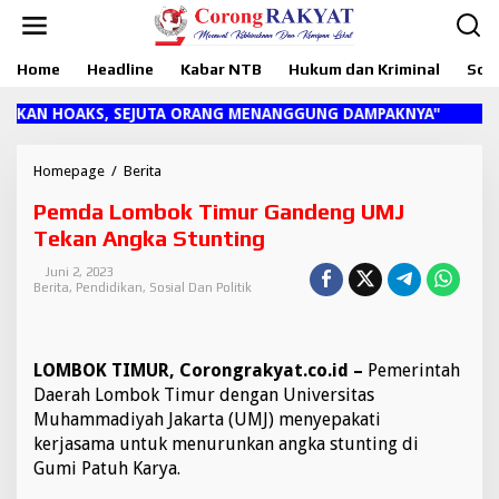
L
e
w
Home
Headline
Kabar NTB
Hukum dan Kriminal
Sosi
a
t
i
KAN HOAKS, SEJUTA ORANG MENANGGUNG DAMPAKNYA"
k
e
k
Homepage
/
Berita
P
o
e
Pemda Lombok Timur Gandeng UMJ
n
m
t
d
Tekan Angka Stunting
e
a
n
L
Juni 2, 2023
Berita
,
Pendidikan
,
Sosial Dan Politik
o
m
b
o
LOMBOK TIMUR, Corongrakyat.co.id –
Pemerintah
k
T
Daerah Lombok Timur dengan Universitas
i
Muhammadiyah Jakarta (UMJ) menyepakati
m
kerjasama untuk menurunkan angka stunting di
u
Gumi Patuh Karya.
r
G