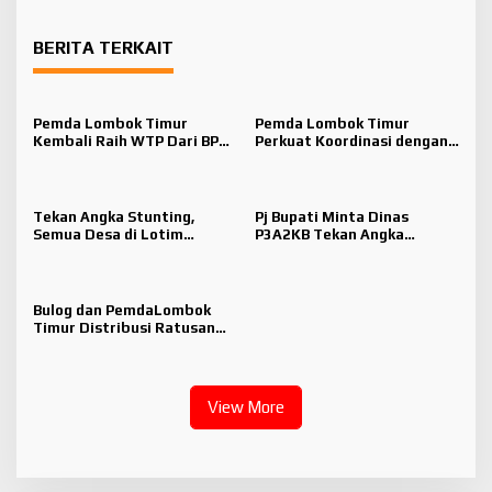
Anak
BERITA TERKAIT
Pemda Lombok Timur
Pemda Lombok Timur
Kembali Raih WTP Dari BPK
Perkuat Koordinasi dengan
RI
Kepala Lingkungan di
Tengah Tantangan Fiskal
Tekan Angka Stunting,
Pj Bupati Minta Dinas
Semua Desa di Lotim
P3A2KB Tekan Angka
Ditarget Jadi Kampung KB
Stunting dan Percepat
Lotim Jadi Daerah Layak
Anak
Bulog dan PemdaLombok
Timur Distribusi Ratusan
Ribu Kilogram Beras di Dua
Kecamatan
View More