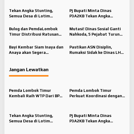
s
RI
Kepala Lingkungan di
i
Tengah Tantangan Fiskal
Tekan Angka Stunting,
Pj Bupati Minta Dinas
p
Semua Desa di Lotim
P3A2KB Tekan Angka
Ditarget Jadi Kampung KB
Stunting dan Percepat
o
Lotim Jadi Daerah Layak
Bulog dan PemdaLombok
Mutasi! Dinas Sosial Ganti
s
Anak
Timur Distribusi Ratusan
Nahkoda, 5 Pejabat Turun
Ribu Kilogram Beras di Dua
Kelas
Kecamatan
Bayi Kembar Siam Inaya dan
Pastikan ASN Disiplin,
Anaya akan Segera
Rumaksi Sidak ke Dinas LHK
Dioperasi
Lotim
Jangan Lewatkan
Pemda Lombok Timur
Pemda Lombok Timur
Kembali Raih WTP Dari BPK
Perkuat Koordinasi dengan
RI
Kepala Lingkungan di
Tengah Tantangan Fiskal
Tekan Angka Stunting,
Pj Bupati Minta Dinas
Semua Desa di Lotim
P3A2KB Tekan Angka
Ditarget Jadi Kampung KB
Stunting dan Percepat
Lotim Jadi Daerah Layak