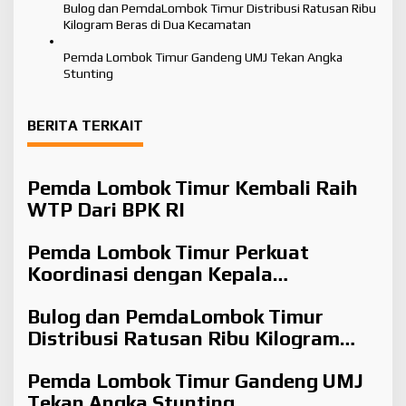
Bulog dan PemdaLombok Timur Distribusi Ratusan Ribu
Kilogram Beras di Dua Kecamatan
Pemda Lombok Timur Gandeng UMJ Tekan Angka
Stunting
BERITA TERKAIT
Pemda Lombok Timur Kembali Raih
WTP Dari BPK RI
Pemda Lombok Timur Perkuat
Koordinasi dengan Kepala
Lingkungan di Tengah Tantangan
Bulog dan PemdaLombok Timur
Fiskal
Distribusi Ratusan Ribu Kilogram
Beras di Dua Kecamatan
Pemda Lombok Timur Gandeng UMJ
Tekan Angka Stunting