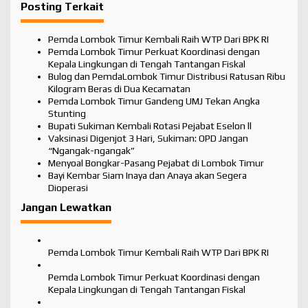
Posting Terkait
g
a
Pemda Lombok Timur Kembali Raih WTP Dari BPK RI
s
Pemda Lombok Timur Perkuat Koordinasi dengan
Kepala Lingkungan di Tengah Tantangan Fiskal
i
Bulog dan PemdaLombok Timur Distribusi Ratusan Ribu
Kilogram Beras di Dua Kecamatan
p
Pemda Lombok Timur Gandeng UMJ Tekan Angka
o
Stunting
Bupati Sukiman Kembali Rotasi Pejabat Eselon ll
s
Vaksinasi Digenjot 3 Hari, Sukiman: OPD Jangan
“Ngangak-ngangak”
Menyoal Bongkar-Pasang Pejabat di Lombok Timur
Bayi Kembar Siam Inaya dan Anaya akan Segera
Dioperasi
Jangan Lewatkan
Pemda Lombok Timur Kembali Raih WTP Dari BPK RI
Pemda Lombok Timur Perkuat Koordinasi dengan
Kepala Lingkungan di Tengah Tantangan Fiskal