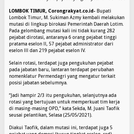
l
G
LOMBOK TIMUR, Corongrakyat.co.id-
Bupati
a
Lombok Timur, M. Sukiman Azmy kembali melakukan
n
mutasi di lingkup birokasi Pemerintah Daerah Lotim.
t
Pada gelombang mutasi kali ini tidak kurang 282
i
N
pejabat dirotasi, antaranya 6 orang pejabat tinggi
a
pratama eselon ll, 57 pejabat administrator dari
h
eselon lll dan 219 pejabat eselon lV.
k
o
Selain rotasi, terdapat juga pengukuhan pejabat
d
a
pada jabatan baru, lantaran terdapat perubahan
,
nomenklatur Permendagri yang mengatur terkait
5
posisi jabatan sebelumnya.
P
e
“Jadi hampir 2/3 itu pengukuhan, selanjutnya ada
j
a
rotasi yang bertujuan untuk memperkuat tim kerja
b
di masing-masing OPD,” kata Sekda, M. Juani Taofik
a
seusai pelantikan, Selasa (25/05/2021).
t
T
Diakui Taofik, dalam mutasi ini, terdapat juga 5
u
r