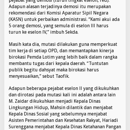
pejabat yang demosi (turun tingkat eselon, red).
u
Adapun alasan terjadinya demosi itu merupakan
n
rekomendasi dari Komisi Aparatur Sipil Negara
K
(KASN) untuk perbaikan administrasi. “Kami akui ada
e
l
5 orang demosi, yang semula di eselon lll harus
a
turun ke eselon lV,” imbuh Sekda.
s
Masih kata dia, mutasi dilakukan guna memperkuat
tim kerja di setiap OPD, dan memantapkan kinerja
birokasi Pemda Lotim yang lebih baik dalam rangka
membantu tugas dari kepala daerah. “Tuntutan
publik begitu dahsyat maka birokasi harus
menyesuaikan,” sebut Taofik.
Adapun beberapa pejabat eselon ll yang dikukuhkan
dan dirotasi pada mutasi kali ini adalah antara lain
M. Zaidar dikukuhkan menjadi Kepala Dinas
Lingkungan Hidup, Mahsin dilantik dan menjabat
Kepala Dinas Sosial yang sebelumnya menjabat
Asisten Pemerintahan dan Kesehatan Rakyat, Hariadi
Surenggana menjabat Kepala Dinas Ketahanan Pangan