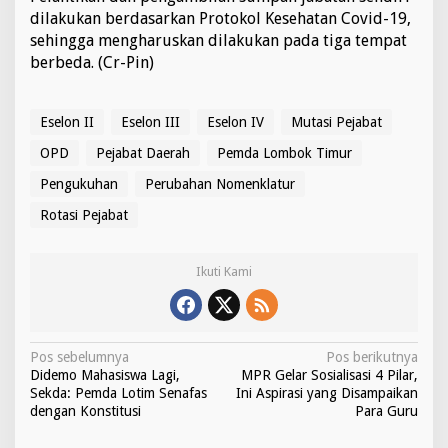
dilakukan berdasarkan Protokol Kesehatan Covid-19,
sehingga mengharuskan dilakukan pada tiga tempat
berbeda. (Cr-Pin)
Eselon II
Eselon III
Eselon IV
Mutasi Pejabat
OPD
Pejabat Daerah
Pemda Lombok Timur
Pengukuhan
Perubahan Nomenklatur
Rotasi Pejabat
Ikuti Kami
N
Pos sebelumnya
Pos berikutnya
Didemo Mahasiswa Lagi,
MPR Gelar Sosialisasi 4 Pilar,
a
Sekda: Pemda Lotim Senafas
Ini Aspirasi yang Disampaikan
v
dengan Konstitusi
Para Guru
i