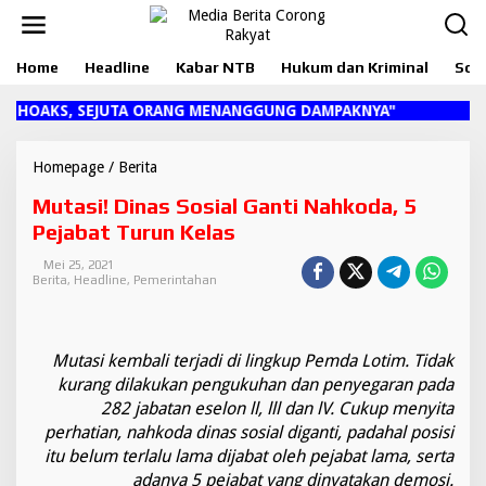
L
e
w
Home
Headline
Kabar NTB
Hukum dan Kriminal
Sosi
a
t
i
 HOAKS, SEJUTA ORANG MENANGGUNG DAMPAKNYA"
k
e
k
Homepage
/
Berita
M
o
u
Mutasi! Dinas Sosial Ganti Nahkoda, 5
n
t
t
a
Pejabat Turun Kelas
e
s
n
i
Mei 25, 2021
Berita
,
Headline
,
Pemerintahan
!
D
i
n
Mutasi kembali terjadi di lingkup Pemda Lotim. Tidak
a
s
kurang dilakukan pengukuhan dan penyegaran pada
S
282 jabatan eselon ll, lll dan lV. Cukup menyita
o
perhatian, nahkoda dinas sosial diganti, padahal posisi
s
itu belum terlalu lama dijabat oleh pejabat lama, serta
i
adanya 5 pejabat yang dinyatakan demosi.
a