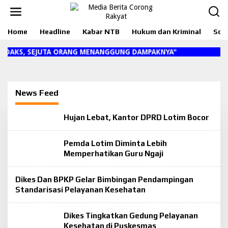
L
e
w
Home
Headline
Kabar NTB
Hukum dan Kriminal
Sosi
a
t
i
 HOAKS, SEJUTA ORANG MENANGGUNG DAMPAKNYA"
k
e
k
o
News Feed
n
t
e
M
Hujan Lebat, Kantor DPRD Lotim Bocor
n
e
d
i
Pemda Lotim Diminta Lebih
a
Memperhatikan Guru Ngaji
B
e
r
Dikes Dan BPKP Gelar Bimbingan Pendampingan
i
t
Standarisasi Pelayanan Kesehatan
a
C
o
Dikes Tingkatkan Gedung Pelayanan
r
Kesehatan di Puskesmas