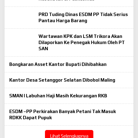
o
n
g
PRD Tuding Dinas ESDM PP Tidak Serius
R
Pantau Harga Barang
a
k
y
a
Wartawan KPK dan LSM Trikora Akan
t
Dilaporkan Ke Penegak Hukum Oleh PT
SAN
Bongkaran Asset Kantor Bupati Dihibahkan
Kantor Desa Setanggor Selatan Dibobol Maling
SMAN I Labuhan Haji Masih Kekurangan RKB
ESDM –PP Perkirakan Banyak Petani Tak Masuk
RDKK Dapat Pupuk
Lihat Selengkapnya