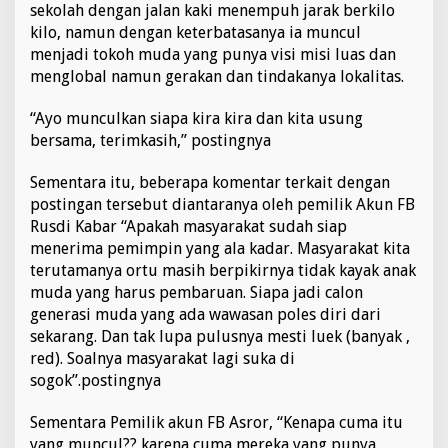
sekolah dengan jalan kaki menempuh jarak berkilo
K
kilo, namun dengan keterbatasanya ia muncul
r
i
menjadi tokoh muda yang punya visi misi luas dan
s
menglobal namun gerakan dan tindakanya lokalitas.
i
s
“Ayo munculkan siapa kira kira dan kita usung
K
bersama, terimkasih,” postingnya
e
p
e
Sementara itu, beberapa komentar terkait dengan
m
postingan tersebut diantaranya oleh pemilik Akun FB
i
Rusdi Kabar “Apakah masyarakat sudah siap
m
menerima pemimpin yang ala kadar. Masyarakat kita
p
i
terutamanya ortu masih berpikirnya tidak kayak anak
n
muda yang harus pembaruan. Siapa jadi calon
a
generasi muda yang ada wawasan poles diri dari
n
sekarang. Dan tak lupa pulusnya mesti luek (banyak ,
"
red). Soalnya masyarakat lagi suka di
sogok”.postingnya
Sementara Pemilik akun FB Asror, “Kenapa cuma itu
yang muncul?? karena cuma mereka yang punya