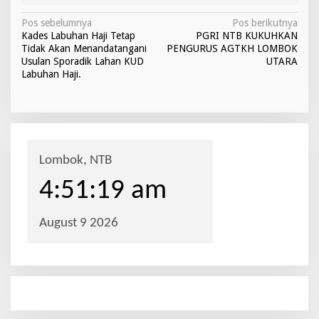
N
Pos sebelumnya
Pos berikutnya
Kades Labuhan Haji Tetap
PGRI NTB KUKUHKAN
a
Tidak Akan Menandatangani
PENGURUS AGTKH LOMBOK
v
Usulan Sporadik Lahan KUD
UTARA
Labuhan Haji.
i
g
a
s
i
p
o
s