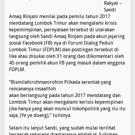
Rakyat –
a
l
Sandi
a
Amaq Rinjani menilai pada pemilu tahun 2017
m
mendatang Lombok Timur akan mengalami krisis
F
kepemimpinan, pernyataan tersebut di utarakan
o
langsung oleh Sandi Amaq Rinjani pada akun jejaring
r
u
sosial Facebook (FB) nya di Forum Dialog Peduli
m
Lombok Timur (FDPLM) dan postingan tersebut di
D
like atau disukai oleh 31 orang dan dikomentari oleh
i
45 orang pemilik akun FB yang masuk dalam anggota
a
l
FDPLM.
o
g
“Bismilahirohmanirohim Pilkada serentak yang
P
rencananya insaallloh
e
akan berlangsung pada tahun 2017 mendatang dan
d
u
Lombok Timur akan mengalami kerisis kepemipinan
l
jika hanya yang akan muncul tokohpolitik yang itu itu
i
saja, (Ye ye doang),” tulisnya.
L
o
Selain itu lanjut Sandi, yang sudah mulai terlihat
m
b
bergerak sekarang diantaranya adalah H. Sukiman