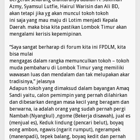
o
Azmy, Syamsul Lutfie, Hairul Warisin dan Ali BD,
k
akan tetapi jika yg akan muncul tokoh tokoh
T
ini saja yang mau maju di Lotim menjadi Kepala
i
Daerah. maka bisa kita pastikan Lombok Timur akan
m
u
mengalami kerisis kepemipinan.
r
.
“Saya sangat berharap di forum kita ini FPDLM, kita
"
bisa mulai
P
mengagas dalam rangka memunculkan tokoh – tokoh
i
l
muda pembaharu di Lombok Timur yang memiliki
k
wawasan luas dan mendalam dan tak melupakan akar
a
tradisinya,” jelasnya
d
Adapun tokoh yang dimaksud dalam bayangan Amaq
a
L
Sandi yaitu, calon pemimpin yang pernah dilahirkan
o
dan dibesarkan dengan masa kecil yang beragam dan
t
berwarna, ia adalah orang yang sudah pernah pergi
i
Nambah (Nyangkul) ,ngome (Bekerja disawah), jual es
m
(menjual es), Keduk lindung (pencari belut), boyaq
2
0
eong ambon, ngawis (ngarit rumput), ngerampek
1
(manenpadi), tepek balang, boyaq kedit dan pernah
7