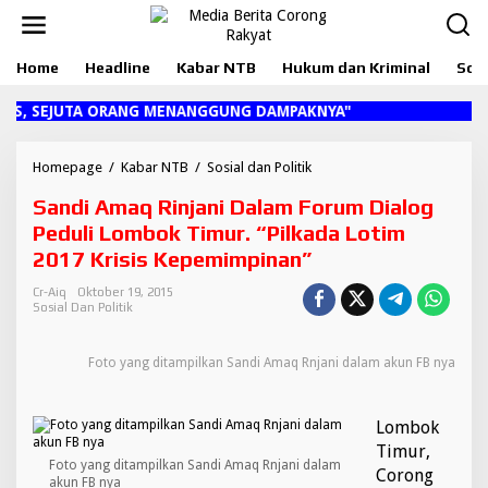
L
e
w
Home
Headline
Kabar NTB
Hukum dan Kriminal
Sosi
a
t
i
KS, SEJUTA ORANG MENANGGUNG DAMPAKNYA"
k
e
k
Homepage
/
Kabar NTB
/
Sosial dan Politik
S
o
a
Sandi Amaq Rinjani Dalam Forum Dialog
n
n
t
d
Peduli Lombok Timur. “Pilkada Lotim
e
i
2017 Krisis Kepemimpinan”
n
A
m
Cr-Aiq
Oktober 19, 2015
a
Sosial Dan Politik
q
R
Foto yang ditampilkan Sandi Amaq Rnjani dalam akun FB nya
i
n
j
a
Lombok
n
Timur,
i
Foto yang ditampilkan Sandi Amaq Rnjani dalam
Corong
D
akun FB nya