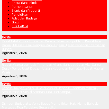
Sosial dan Politik
Pemerintahan
Bisnis dan Properti
Pendidikan
Adat dan Budaya
Opini
CEK FAKTA
Berita
Kasat Intel Polres Lotim dan Kepala Bakesbangpoldagri Kawal Aksi
Damai, Massa Desak Pengusutan Dugaan Ujaran Kebencian terhadap
Bupati
Agustus 6, 2026
Berita
Ribuan Warga Lombok Timur dari Aliansi Sahabat Gelar Aksi Damai,
Desak Polres Usut Dugaan Ujaran Kebencian terhadap Bupati Haerul
Warisin
Agustus 6, 2026
Berita
Keoalisi Rakyat Sipil NTB Gelar Aksi di Depan PT Amman Mineral,
Sebut Impact Sosial Amman Tidak Berdampak
Agustus 6, 2026
Dr. Irpan Suriadiata: Vonis Bebas Memulihkan Hak, Nama Baik, dan
Martabat Tiga Terdakwa Secara Utuh