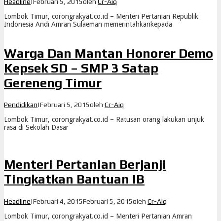
Headline
|
Februari 5, 2015
oleh
Cr-Aiq
Lombok Timur, corongrakyat.co.id – Menteri Pertanian Republik
Indonesia Andi Amran Sulaeman memerintahkankepada
Warga Dan Mantan Honorer Demo
Kepsek SD – SMP 3 Satap
Gereneng Timur
Pendidikan
|
Februari 5, 2015
oleh
Cr-Aiq
Lombok Timur, corongrakyat.co.id – Ratusan orang lakukan unjuk
rasa di Sekolah Dasar
Menteri Pertanian Berjanji
Tingkatkan Bantuan IB
Headline
|
Februari 4, 2015
Februari 5, 2015
oleh
Cr-Aiq
Lombok Timur, corongrakyat.co.id – Menteri Pertanian Amran