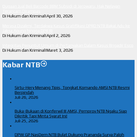
Dugaan Jual Beli Barcode BBM Subsidi di Jerowaru, Hak Nelayan
Terancam Dirampas
Di Hukum dan Kriminal
|
April 30, 2026
Merasa Dizalimi, Terdakwa Kasus Gratifikasi DPRD NTB Bakal Adu ke
Jaksa Agung hingga DPR RI
Di Hukum dan Kriminal
|
April 2, 2026
Integritas Penuntut Umum di Pertanyakan Dalam Kasus Brigadir Esco
Di Hukum dan Kriminal
|
Maret 3, 2026
Kabar NTB
Sirtu-Hery Menang Tipis, Tongkat Komando AMSI NTB Resmi
Berpindah
Juli 26, 2026
Buka-Bukaan di Konferwil III AMSI, Pemprov NTB Ngaku Siap
Dikritik Tapi Minta Syarat Ini!
Juli 25, 2026
DPW GP NasDem NTB Bulat Dukung Prananda Surya Paloh