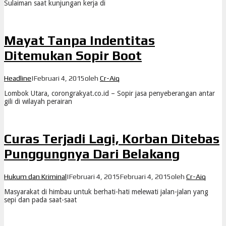
Sulaiman saat kunjungan kerja di
Mayat Tanpa Indentitas
Ditemukan Sopir Boot
Headline
|
Februari 4, 2015
oleh
Cr-Aiq
Lombok Utara, corongrakyat.co.id – Sopir jasa penyeberangan antar
gili di wilayah perairan
Curas Terjadi Lagi, Korban Ditebas
Punggungnya Dari Belakang
Hukum dan Kriminal
|
Februari 4, 2015
Februari 4, 2015
oleh
Cr-Aiq
Masyarakat di himbau untuk berhati-hati melewati jalan-jalan yang
sepi dan pada saat-saat