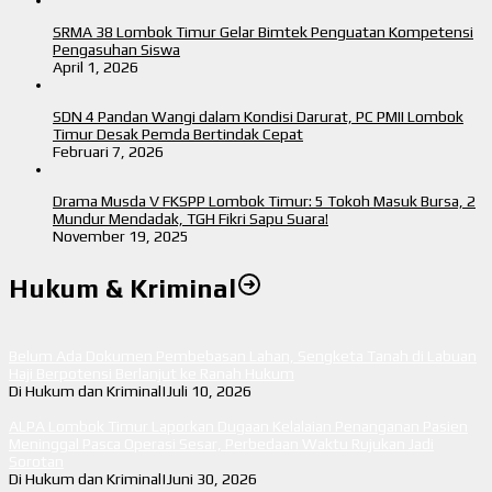
SRMA 38 Lombok Timur Gelar Bimtek Penguatan Kompetensi
Pengasuhan Siswa
April 1, 2026
SDN 4 Pandan Wangi dalam Kondisi Darurat, PC PMII Lombok
Timur Desak Pemda Bertindak Cepat
Februari 7, 2026
Drama Musda V FKSPP Lombok Timur: 5 Tokoh Masuk Bursa, 2
Mundur Mendadak, TGH Fikri Sapu Suara!
November 19, 2025
Hukum & Kriminal
Belum Ada Dokumen Pembebasan Lahan, Sengketa Tanah di Labuan
Haji Berpotensi Berlanjut ke Ranah Hukum
Di Hukum dan Kriminal
|
Juli 10, 2026
ALPA Lombok Timur Laporkan Dugaan Kelalaian Penanganan Pasien
Meninggal Pasca Operasi Sesar, Perbedaan Waktu Rujukan Jadi
Sorotan
Di Hukum dan Kriminal
|
Juni 30, 2026