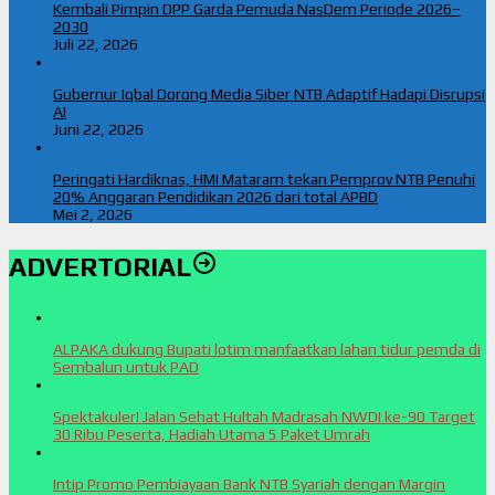
Kembali Pimpin DPP Garda Pemuda NasDem Periode 2026–
2030
Juli 22, 2026
Gubernur Iqbal Dorong Media Siber NTB Adaptif Hadapi Disrupsi
AI
Juni 22, 2026
Peringati Hardiknas, HMI Mataram tekan Pemprov NTB Penuhi
20% Anggaran Pendidikan 2026 dari total APBD
Mei 2, 2026
ADVERTORIAL
ALPAKA dukung Bupati lotim manfaatkan lahan tidur pemda di
Sembalun untuk PAD
Spektakuler! Jalan Sehat Hultah Madrasah NWDI ke-90 Target
30 Ribu Peserta, Hadiah Utama 5 Paket Umrah
Intip Promo Pembiayaan Bank NTB Syariah dengan Margin