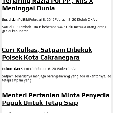
Terjaring Razia Pol PP , Mrs X
Meninggal Dunia
Sosial dan Politik
|
Februari 8, 2015
Februari 8, 2015
oleh
Cr-Aiq
SatPol PP Lombok Timur beberapa waktu lalu merazia orang-orang
gila di kabupaten
Curi Kulkas, Satpam Dibekuk
Polsek Kota Cakranegara
Hukum dan Kriminal
|
Februari 6, 2015
oleh
Cr-Aiq
Satpam seharusnya menjaga barang-barang yang ada di kantornya, ee
tetapi satpam yang
Menteri Pertanian Minta Penyedia
Pupuk Untuk Tetap Siap