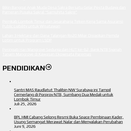
Bikin Bangga! Anak Muda Desa Sakra Bersatu Gelar Pesta Budaya dan
Pameran Pusaka Sakral “Samuhita Sakre”
Pemkab Lombok Timur dan Jasaraharja Teken Kerja Sama Asuransi
Public Liability untuk Wisatawan
Lahan 3 Hektare dan Dana Talangan Rp20 Miliar Disiapkan Pemda
Lotim untuk Program LSDP
Peringati Hari Mangrove Sedunia dan HUT ke-62, Bank NTB Syariah
Tanam Mangrove di Kawasan Ekowisata Paremas
PENDIDIKAN
Santri MAS Raudlatut Thalibin NW Surabaya ini Tampil
Cemerlang di Porprov NTB, Sumbang Dua Medali untuk
Lombok Timur
Juli 25, 2026
BPL HMI Cabang Selong Resmi Buka Space Pembinaan Kader,
Usung Semangat Merawat Nalar dan Menyalakan Perubahan
Juni 9, 2026