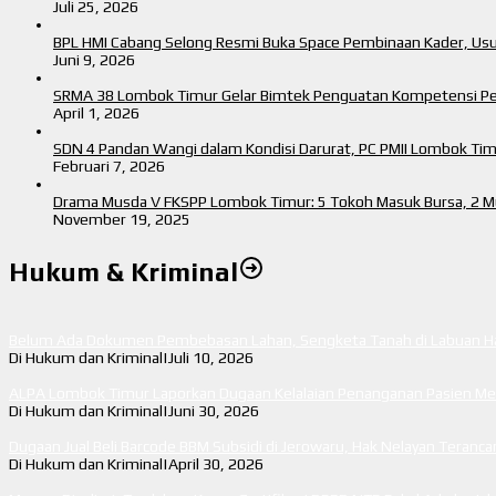
Juli 25, 2026
BPL HMI Cabang Selong Resmi Buka Space Pembinaan Kader, Us
Juni 9, 2026
SRMA 38 Lombok Timur Gelar Bimtek Penguatan Kompetensi P
April 1, 2026
SDN 4 Pandan Wangi dalam Kondisi Darurat, PC PMII Lombok Ti
Februari 7, 2026
Drama Musda V FKSPP Lombok Timur: 5 Tokoh Masuk Bursa, 2 Mu
November 19, 2025
Hukum & Kriminal
Belum Ada Dokumen Pembebasan Lahan, Sengketa Tanah di Labuan Haj
Di Hukum dan Kriminal
|
Juli 10, 2026
ALPA Lombok Timur Laporkan Dugaan Kelalaian Penanganan Pasien Men
Di Hukum dan Kriminal
|
Juni 30, 2026
Dugaan Jual Beli Barcode BBM Subsidi di Jerowaru, Hak Nelayan Teran
Di Hukum dan Kriminal
|
April 30, 2026