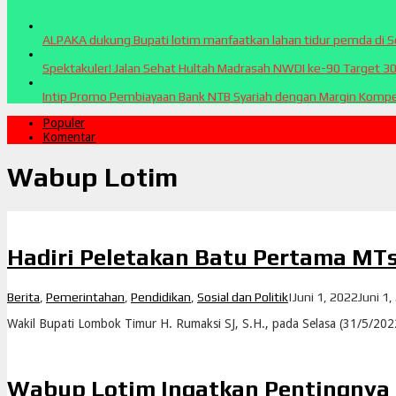
ALPAKA dukung Bupati lotim manfaatkan lahan tidur pemda di 
Spektakuler! Jalan Sehat Hultah Madrasah NWDI ke-90 Target 3
Intip Promo Pembiayaan Bank NTB Syariah dengan Margin Kompet
Populer
Komentar
Wabup Lotim
Hadiri Peletakan Batu Pertama M
Berita
,
Pemerintahan
,
Pendidikan
,
Sosial dan Politik
|
Juni 1, 2022
Juni 1
Wakil Bupati Lombok Timur H. Rumaksi SJ, S.H., pada Selasa (31/5/2022
Wabup Lotim Ingatkan Pentingnya