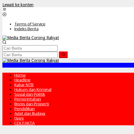
Lewati ke konten
Terms of Service
Indeks Berita
Home
Headline
Kabar NTB
Hukum dan Kriminal
Sosial dan Politik
Pemerintahan
Bisnis dan Properti
Pendidikan
Adat dan Budaya
Opini
CEK FAKTA