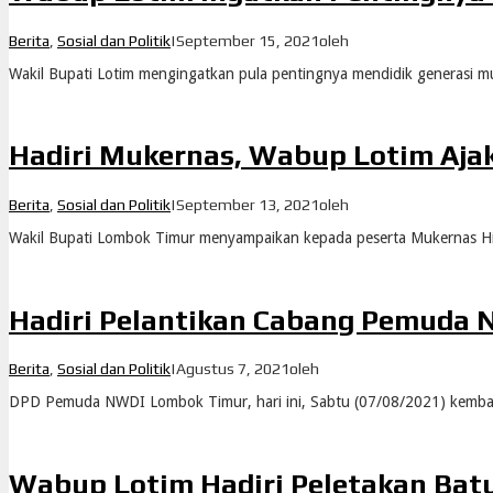
Berita
,
Sosial dan Politik
|
September 15, 2021
oleh
Wakil Bupati Lotim mengingatkan pula pentingnya mendidik generas
Hadiri Mukernas, Wabup Lotim Aj
Berita
,
Sosial dan Politik
|
September 13, 2021
oleh
Wakil Bupati Lombok Timur menyampaikan kepada peserta Mukernas 
Hadiri Pelantikan Cabang Pemuda
Berita
,
Sosial dan Politik
|
Agustus 7, 2021
oleh
DPD Pemuda NWDI Lombok Timur, hari ini, Sabtu (07/08/2021) kembal
Wabup Lotim Hadiri Peletakan Bat