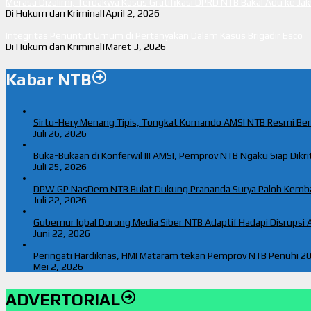
Merasa Dizalimi, Terdakwa Kasus Gratifikasi DPRD NTB Bakal Adu ke Ja
Di Hukum dan Kriminal
|
April 2, 2026
Integritas Penuntut Umum di Pertanyakan Dalam Kasus Brigadir Esco
Di Hukum dan Kriminal
|
Maret 3, 2026
Kabar NTB
Sirtu-Hery Menang Tipis, Tongkat Komando AMSI NTB Resmi Be
Juli 26, 2026
Buka-Bukaan di Konferwil III AMSI, Pemprov NTB Ngaku Siap Dikriti
Juli 25, 2026
DPW GP NasDem NTB Bulat Dukung Prananda Surya Paloh Kemb
Juli 22, 2026
Gubernur Iqbal Dorong Media Siber NTB Adaptif Hadapi Disrupsi A
Juni 22, 2026
Peringati Hardiknas, HMI Mataram tekan Pemprov NTB Penuhi 20
Mei 2, 2026
ADVERTORIAL