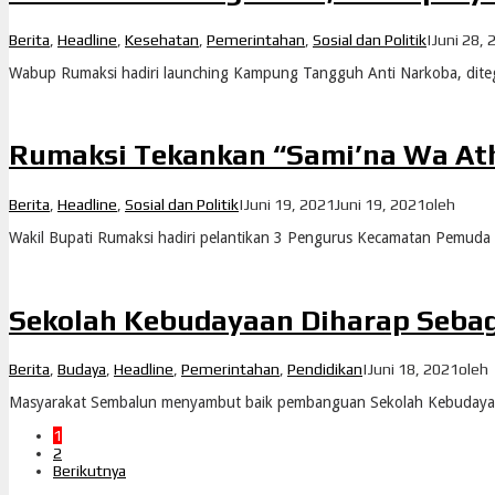
Berita
,
Headline
,
Kesehatan
,
Pemerintahan
,
Sosial dan Politik
|
Juni 28, 
Wabup Rumaksi hadiri launching Kampung Tangguh Anti Narkoba, dit
Rumaksi Tekankan “Sami’na Wa At
Berita
,
Headline
,
Sosial dan Politik
|
Juni 19, 2021
Juni 19, 2021
oleh
Wakil Bupati Rumaksi hadiri pelantikan 3 Pengurus Kecamatan Pemud
Sekolah Kebudayaan Diharap Seba
Berita
,
Budaya
,
Headline
,
Pemerintahan
,
Pendidikan
|
Juni 18, 2021
oleh
Masyarakat Sembalun menyambut baik pembanguan Sekolah Kebudaya
1
2
Berikutnya