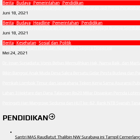
Berita
,
Budaya
,
Pemerintahan
,
Pendidikan
Sekolah Kebudayaan Dibangun, Sembalun Diharap Jadi Poros Peradaba
Juni 18, 2021
Berita
,
Budaya
,
Headline
,
Pemerintahan
,
Pendidikan
Sekolah Kebudayaan Diharap Sebagai Benteng Penjaga Budaya Sembal
Juni 18, 2021
Berita
,
Kesehatan
,
Sosial dan Politik
Bayi Kembar Siam Inaya dan Anaya akan Segera Dioperasi
Mei 24, 2021
Dr. Irpan Suriadiata: Vonis Bebas Memulihkan Hak, Nama Baik, dan Mar
Bikin Bangga! Anak Muda Desa Sakra Bersatu Gelar Pesta Budaya dan P
Pemkab Lombok Timur dan Jasaraharja Teken Kerja Sama Asuransi Publi
Lahan 3 Hektare dan Dana Talangan Rp20 Miliar Disiapkan Pemda Loti
Peringati Hari Mangrove Sedunia dan HUT ke-62, Bank NTB Syariah T
PENDIDIKAN
Santri MAS Raudlatut Thalibin NW Surabaya ini Tampil Cemerla