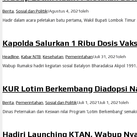
Berita
,
Sosial dan Politik
|
Agustus 4, 2021
oleh
Hadir dalam acara peletakan batu pertama, Wakil Bupati Lombok Timu
Kapolda Salurkan 1 Ribu Dosis Vak
Headline
,
Kabar NTB
,
Kesehatan
,
Pemerintahan
|
Juli 31, 2021
oleh
Wabup Rumaksi hadiri kegiatan sosial Batalyon Bharadaksa Akpol 1991
KUR Lotim Berkembang Diadopsi Na
Berita
,
Pemerintahan
,
Sosial dan Politik
|
Juli 1, 2021
Juli 1, 2021
oleh
Dinas Peternakan dan Keswan nilai Program ‘Lotim Berkembang’ semak
Hadiri Launching KTAN, Wabup Ny