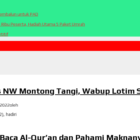
Sembalun untuk PAD
0 Ribu Peserta, Hadiah Utama 5 Paket Umrah
itif
Ts NW Montong Tangi, Wabup Lotim 
, 2022
oleh
), hadiri
 Baca Al-Qur’an dan Pahami Maknan