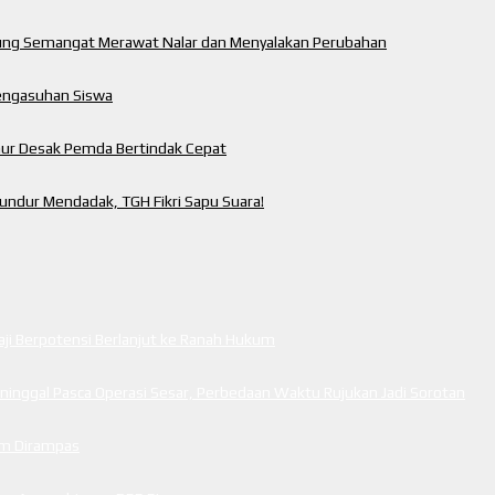
ung Semangat Merawat Nalar dan Menyalakan Perubahan
engasuhan Siswa
mur Desak Pemda Bertindak Cepat
ndur Mendadak, TGH Fikri Sapu Suara!
i Berpotensi Berlanjut ke Ranah Hukum
inggal Pasca Operasi Sesar, Perbedaan Waktu Rujukan Jadi Sorotan
cam Dirampas