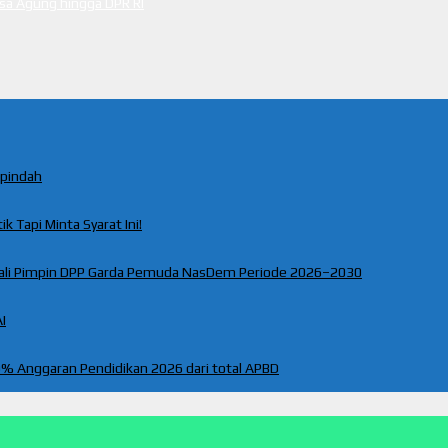
ksa Agung hingga DPR RI
rpindah
k Tapi Minta Syarat Ini!
ali Pimpin DPP Garda Pemuda NasDem Periode 2026–2030
I
% Anggaran Pendidikan 2026 dari total APBD