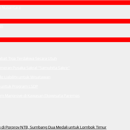
n Nusantara
un
tabat Tiga Terdakwa Secara Utuh
ameran Pusaka Sakral “Samuhita Sakre”
c Liability untuk Wisatawan
m untuk Program LSDP
anam Mangrove di Kawasan Ekowisata Paremas
ng di Porprov NTB, Sumbang Dua Medali untuk Lombok Timur