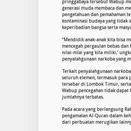
pringgabaya tersebut Wabup me
a
generasi muda membaca dan mem
pengetahuan dan pemahaman te
kontaminasi budaya yang tidak s
keperibadian bangsa serta masya
“Mendidik anak-anak kita bisa 
mencegah pergaulan bebas dan b
nilai-nilai yang kita miliki,’ 
penyalahgunaan narkoba yang ma
Terkait penyalahgunaan narkoba
seluruh elemen, termasuk para 
tersebar di Lombok Timur, serta
Wabup pencegahan tidak dapat 
jumlahnya terbatas.
Pada acara yang berlangsung Ra
pengamalan Al-Quran dalam keh
dari perbuatan merugikan lainny