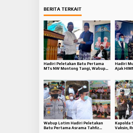
BERITA TERKAIT
Hadiri Peletakan Batu Pertama
Hadiri M
MTs NW Montong Tangi, Wabup
Ajak HI
Lotim Sumbang Dana Pribadi
Perangi 
Wabup Lotim Hadiri Peletakan
Kapolda S
Batu Pertama Asrama Tahfiz
Vaksin, 
Hidayatullah Ihsan NWDI Tebaban
Apresiasi