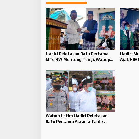
Hadiri Peletakan Batu Pertama
Hadiri M
MTs NW Montong Tangi, Wabup
Ajak HI
Lotim Sumbang Dana Pribadi
Perangi 
Wabup Lotim Hadiri Peletakan
Batu Pertama Asrama Tahfiz
Hidayatullah Ihsan NWDI Tebaban