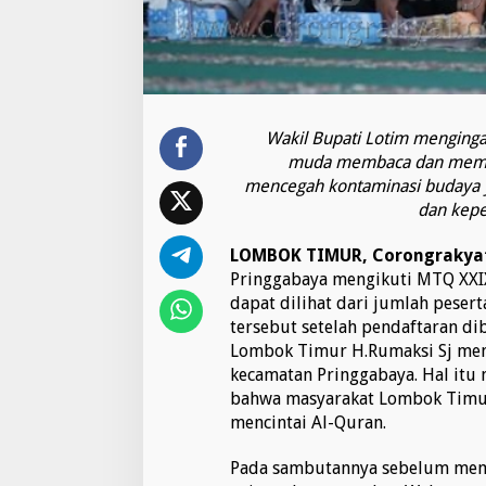
A
l
-
Q
u
r
'
Wakil Bupati Lotim menginga
a
muda membaca dan memah
n
mencegah kontaminasi budaya ya
d
dan kepe
a
n
P
LOMBOK TIMUR, Corongrakyat
a
Pringgabaya mengikuti MTQ XXI
h
dapat dilihat dari jumlah peser
a
tersebut setelah pendaftaran dib
m
i
Lombok Timur H.Rumaksi Sj men
M
kecamatan Pringgabaya. Hal itu
a
bahwa masyarakat Lombok Timur,
k
mencintai Al-Quran.
n
a
n
Pada sambutannya sebelum mem
y