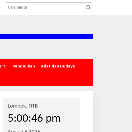
"SATU JARI MENYEBARK
erti
Pendidikan
Adat dan Budaya