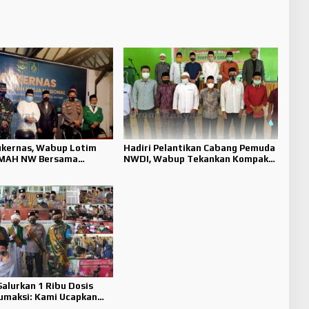
ukernas, Wabup Lotim
Hadiri Pelantikan Cabang Pemuda
MMAH NW Bersama
NWDI, Wabup Tekankan Kompak
Narkoba
Untuh Bersatu
alurkan 1 Ribu Dosis
Rumaksi: Kami Ucapkan
 yang Tulus