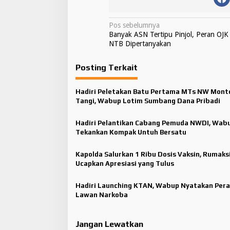
N
Pos sebelumnya
Banyak ASN Tertipu Pinjol, Peran OJK
a
NTB Dipertanyakan
v
Posting Terkait
i
g
Hadiri Peletakan Batu Pertama MTs NW Mont
a
Tangi, Wabup Lotim Sumbang Dana Pribadi
s
Hadiri Pelantikan Cabang Pemuda NWDI, Wab
i
Tekankan Kompak Untuh Bersatu
p
o
Kapolda Salurkan 1 Ribu Dosis Vaksin, Rumaks
Ucapkan Apresiasi yang Tulus
s
Hadiri Launching KTAN, Wabup Nyatakan Per
Lawan Narkoba
Jangan Lewatkan