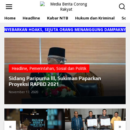
L
e
w
Home
Headline
Kabar NTB
Hukum dan Kriminal
Sosi
a
t
i
YEBARKAN HOAKS, SEJUTA ORANG MENANGGUNG DAMPAKNYA"
k
e
k
o
n
t
e
Headline
,
Pemerintahan
,
Sosial dan Politik
n
Sidang Paripurna lll, Sukiman Paparkan
Proyeksi RAPBD 2021
November 17, 2020
«
»