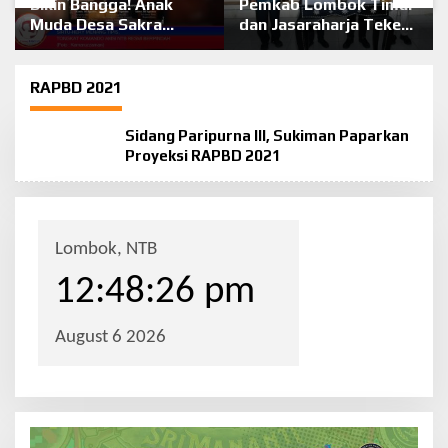
Bikin Bangga! Anak
Pemkab Lombok Timur
Muda Desa Sakra
dan Jasaraharja Teken
Bersatu Gelar Pesta
Kerja Sama Asuransi
Budaya dan Pameran
Public Liability untuk
Pusaka Sakral
Wisatawan
RAPBD 2021
“Samuhita Sakre”
Sidang Paripurna lll, Sukiman Paparkan
Proyeksi RAPBD 2021