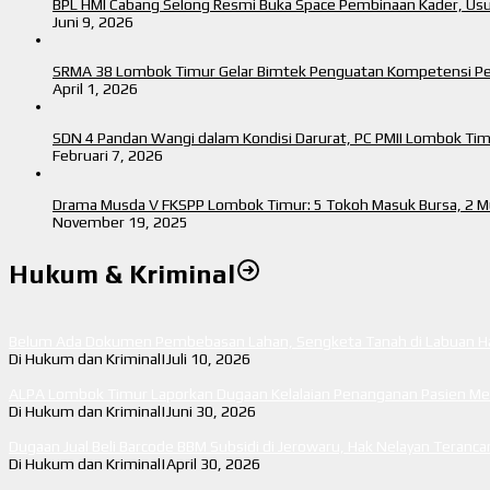
BPL HMI Cabang Selong Resmi Buka Space Pembinaan Kader, Us
Juni 9, 2026
SRMA 38 Lombok Timur Gelar Bimtek Penguatan Kompetensi P
April 1, 2026
SDN 4 Pandan Wangi dalam Kondisi Darurat, PC PMII Lombok Ti
Februari 7, 2026
Drama Musda V FKSPP Lombok Timur: 5 Tokoh Masuk Bursa, 2 Mu
November 19, 2025
Hukum & Kriminal
Belum Ada Dokumen Pembebasan Lahan, Sengketa Tanah di Labuan Haj
Di Hukum dan Kriminal
|
Juli 10, 2026
ALPA Lombok Timur Laporkan Dugaan Kelalaian Penanganan Pasien Men
Di Hukum dan Kriminal
|
Juni 30, 2026
Dugaan Jual Beli Barcode BBM Subsidi di Jerowaru, Hak Nelayan Teran
Di Hukum dan Kriminal
|
April 30, 2026