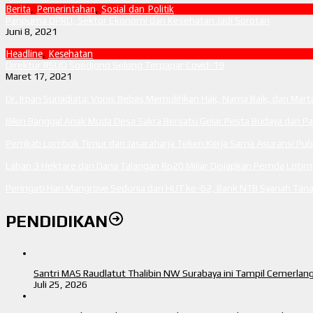
Berita
,
Pemerintahan
,
Sosial dan Politik
Paripurna DPRD, Sektor Ekonomi dan Kesehatan Jadi Sorotan
Juni 8, 2021
Headline
,
Kesehatan
Direktur RSUD Soedjono Selong Terpapar Covid-19
Maret 17, 2021
Dr. Irpan Suriadiata: Vonis Bebas Memulihkan Hak, Nama Baik, dan Mar
Bikin Bangga! Anak Muda Desa Sakra Bersatu Gelar Pesta Budaya dan P
Pemkab Lombok Timur dan Jasaraharja Teken Kerja Sama Asuransi Publi
Lahan 3 Hektare dan Dana Talangan Rp20 Miliar Disiapkan Pemda Loti
Peringati Hari Mangrove Sedunia dan HUT ke-62, Bank NTB Syariah T
PENDIDIKAN
Santri MAS Raudlatut Thalibin NW Surabaya ini Tampil Cemerla
Juli 25, 2026