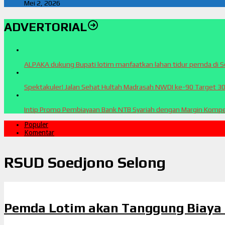
Mei 2, 2026
ADVERTORIAL
ALPAKA dukung Bupati lotim manfaatkan lahan tidur pemda di 
Spektakuler! Jalan Sehat Hultah Madrasah NWDI ke-90 Target 3
Intip Promo Pembiayaan Bank NTB Syariah dengan Margin Kompet
Populer
Komentar
RSUD Soedjono Selong
Pemda Lotim akan Tanggung Biaya 