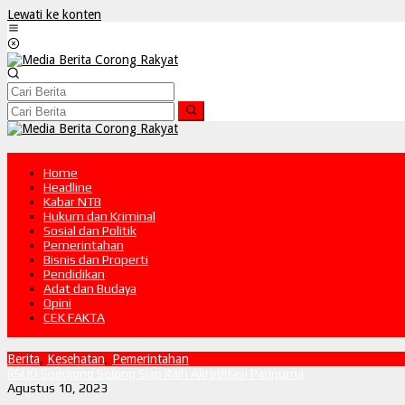
Lewati ke konten
Home
Headline
Kabar NTB
Hukum dan Kriminal
Sosial dan Politik
Pemerintahan
Bisnis dan Properti
Pendidikan
Adat dan Budaya
Opini
CEK FAKTA
Berita
,
Kesehatan
,
Pemerintahan
RSUD Soedjono Selong Siap Raih Akreditasi Paripurna
Agustus 10, 2023