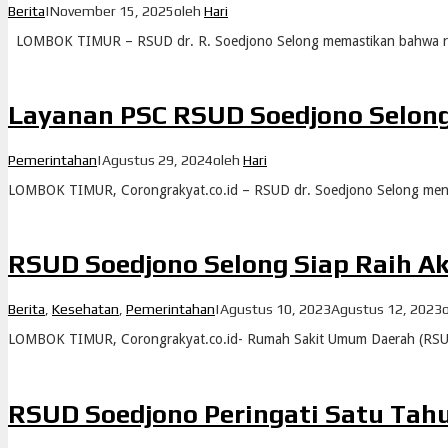
Berita
|
November 15, 2025
oleh
Hari
LOMBOK TIMUR – RSUD dr. R. Soedjono Selong memastikan bahwa r
Layanan PSC RSUD Soedjono Selong 
Pemerintahan
|
Agustus 29, 2024
oleh
Hari
LOMBOK TIMUR, Corongrakyat.co.id – RSUD dr. Soedjono Selong men
RSUD Soedjono Selong Siap Raih Ak
Berita
,
Kesehatan
,
Pemerintahan
|
Agustus 10, 2023
Agustus 12, 2023
LOMBOK TIMUR, Corongrakyat.co.id- Rumah Sakit Umum Daerah (RSUD
RSUD Soedjono Peringati Satu Tahu