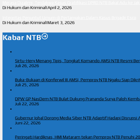
Merasa Dizalimi, Terdakwa Kasus Gratifikasi DPRD NTB Bakal Adu ke Ja
Di Hukum dan Kriminal
|
April 2, 2026
Integritas Penuntut Umum di Pertanyakan Dalam Kasus Brigadir Esco
Di Hukum dan Kriminal
|
Maret 3, 2026
Kabar NTB
Sirtu-Hery Menang Tipis, Tongkat Komando AMSI NTB Resmi Be
Juli 26, 2026
Buka-Bukaan di Konferwil III AMSI, Pemprov NTB Ngaku Siap Dikriti
Juli 25, 2026
DPW GP NasDem NTB Bulat Dukung Prananda Surya Paloh Kemb
Juli 22, 2026
Gubernur Iqbal Dorong Media Siber NTB Adaptif Hadapi Disrupsi A
Juni 22, 2026
Peringati Hardiknas, HMI Mataram tekan Pemprov NTB Penuhi 20