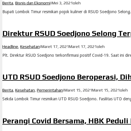
Berita
,
Bisnis dan Ekonomi
|
Mei 3, 2021
oleh
Bupati Lombok Timur resmikan pojok kuliner di RSUD Soedjono Selong.
Direktur RSUD Soedjono Selong Ter
Headline
,
Kesehatan
|
Maret 17, 2021
Maret 17, 2021
oleh
Plt. Direktur RSUD Soedjono terkonfirmasi positif Covid-19. Saat ini dire
UTD RSUD Soedjono Beroperasi, Di
Berita
,
Kesehatan
,
Pemerintahan
|
Maret 15, 2021
Maret 15, 2021
oleh
Sekda Lombok Timur resmikan UTD RSUD Soedjono. Fasilitas UTD deng
Perangi Covid Bersama, HBK Peduli