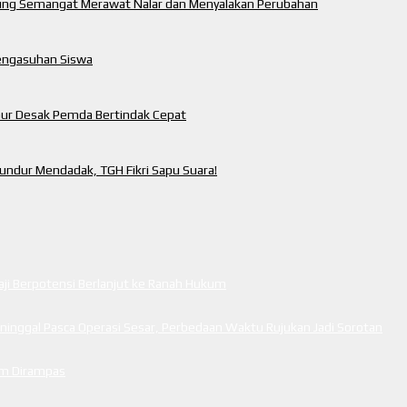
ung Semangat Merawat Nalar dan Menyalakan Perubahan
engasuhan Siswa
mur Desak Pemda Bertindak Cepat
ndur Mendadak, TGH Fikri Sapu Suara!
i Berpotensi Berlanjut ke Ranah Hukum
inggal Pasca Operasi Sesar, Perbedaan Waktu Rujukan Jadi Sorotan
cam Dirampas