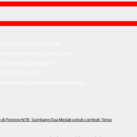
tabat Tiga Terdakwa Secara Utuh
ameran Pusaka Sakral “Samuhita Sakre”
c Liability untuk Wisatawan
m untuk Program LSDP
anam Mangrove di Kawasan Ekowisata Paremas
ng di Porprov NTB, Sumbang Dua Medali untuk Lombok Timur