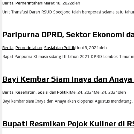
Berita
,
Pemerintahan
|
Maret 18, 2022
oleh
Unit Transfusi Darah RSUD Soedjono telah beroperasi selama satu tahun, 
Paripurna DPRD, Sektor Ekonomi d
Berita
,
Pemerintahan
,
Sosial dan Politik
|
Juni 8, 2021
oleh
Rapat Paripurna XI masa sidang III tahun 2021 DPRD Lombok Timur 
Bayi Kembar Siam Inaya dan Anaya 
Berita
,
Kesehatan
,
Sosial dan Politik
|
Mei 24, 2021
Mei 24, 2021
oleh
Bayi kembar siam Inaya dan Anaya akan dioperasi Agustus mendatang. 
Bupati Resmikan Pojok Kuliner di 