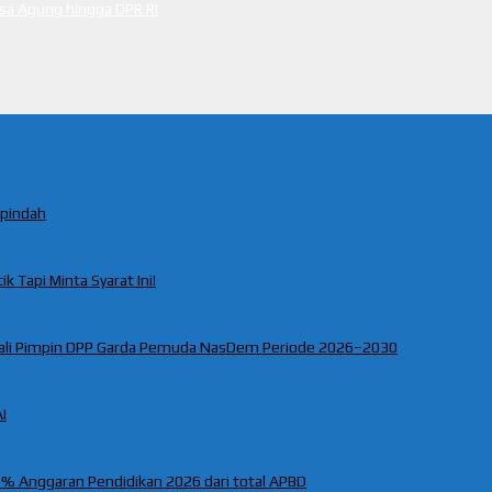
ksa Agung hingga DPR RI
rpindah
k Tapi Minta Syarat Ini!
ali Pimpin DPP Garda Pemuda NasDem Periode 2026–2030
I
% Anggaran Pendidikan 2026 dari total APBD