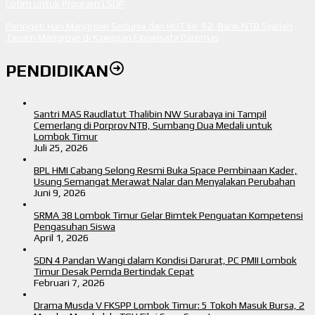
Lotim untuk Program LSDP
Peringati Hari Mangrove Sedunia dan HUT ke-62, Bank NTB Syariah
Tanam Mangrove di Kawasan Ekowisata Paremas
PENDIDIKAN
Santri MAS Raudlatut Thalibin NW Surabaya ini Tampil
Cemerlang di Porprov NTB, Sumbang Dua Medali untuk
Lombok Timur
Juli 25, 2026
BPL HMI Cabang Selong Resmi Buka Space Pembinaan Kader,
Usung Semangat Merawat Nalar dan Menyalakan Perubahan
Juni 9, 2026
SRMA 38 Lombok Timur Gelar Bimtek Penguatan Kompetensi
Pengasuhan Siswa
April 1, 2026
SDN 4 Pandan Wangi dalam Kondisi Darurat, PC PMII Lombok
Timur Desak Pemda Bertindak Cepat
Februari 7, 2026
Drama Musda V FKSPP Lombok Timur: 5 Tokoh Masuk Bursa, 2