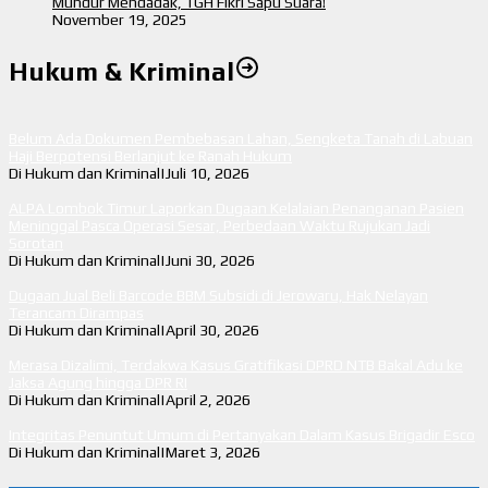
Mundur Mendadak, TGH Fikri Sapu Suara!
November 19, 2025
Hukum & Kriminal
Belum Ada Dokumen Pembebasan Lahan, Sengketa Tanah di Labuan
Haji Berpotensi Berlanjut ke Ranah Hukum
Di Hukum dan Kriminal
|
Juli 10, 2026
ALPA Lombok Timur Laporkan Dugaan Kelalaian Penanganan Pasien
Meninggal Pasca Operasi Sesar, Perbedaan Waktu Rujukan Jadi
Sorotan
Di Hukum dan Kriminal
|
Juni 30, 2026
Dugaan Jual Beli Barcode BBM Subsidi di Jerowaru, Hak Nelayan
Terancam Dirampas
Di Hukum dan Kriminal
|
April 30, 2026
Merasa Dizalimi, Terdakwa Kasus Gratifikasi DPRD NTB Bakal Adu ke
Jaksa Agung hingga DPR RI
Di Hukum dan Kriminal
|
April 2, 2026
Integritas Penuntut Umum di Pertanyakan Dalam Kasus Brigadir Esco
Di Hukum dan Kriminal
|
Maret 3, 2026