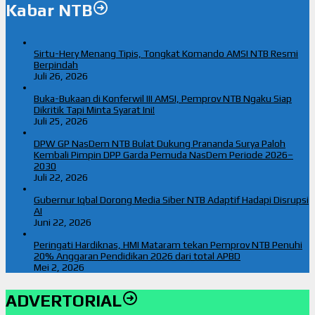
Kabar NTB
Sirtu-Hery Menang Tipis, Tongkat Komando AMSI NTB Resmi
Berpindah
Juli 26, 2026
Buka-Bukaan di Konferwil III AMSI, Pemprov NTB Ngaku Siap
Dikritik Tapi Minta Syarat Ini!
Juli 25, 2026
DPW GP NasDem NTB Bulat Dukung Prananda Surya Paloh
Kembali Pimpin DPP Garda Pemuda NasDem Periode 2026–
2030
Juli 22, 2026
Gubernur Iqbal Dorong Media Siber NTB Adaptif Hadapi Disrupsi
AI
Juni 22, 2026
Peringati Hardiknas, HMI Mataram tekan Pemprov NTB Penuhi
20% Anggaran Pendidikan 2026 dari total APBD
Mei 2, 2026
ADVERTORIAL