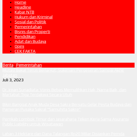
Home
Headline
Kabar NTB
Hukum dan Kriminal
Sosial dan Politik
Pemerintahan
Bisnis dan Properti
Pendidikan
Adat dan Budaya
Opini
CEK FAKTA
Berita
,
Pemerintahan
Mutasi Bakal Terus Berlanjut, Sukiman: Pergeseran Sampai Akhir
Jabatan
Juli 3, 2023
Dr. Irpan Suriadiata: Vonis Bebas Memulihkan Hak, Nama Baik, dan
Martabat Tiga Terdakwa Secara Utuh
Bikin Bangga! Anak Muda Desa Sakra Bersatu Gelar Pesta Budaya dan
Pameran Pusaka Sakral “Samuhita Sakre”
Pemkab Lombok Timur dan Jasaraharja Teken Kerja Sama Asuransi
Public Liability untuk Wisatawan
Lahan 3 Hektare dan Dana Talangan Rp20 Miliar Disiapkan Pemda