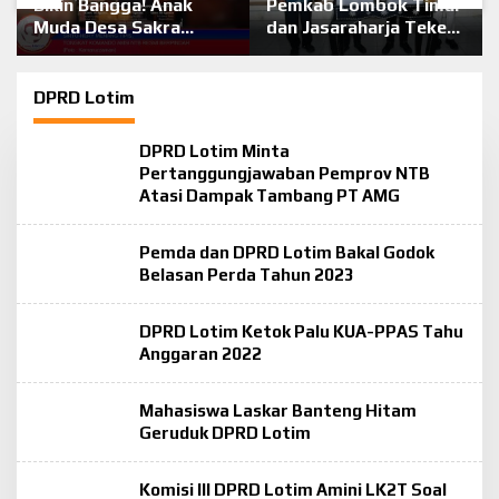
Bikin Bangga! Anak
Pemkab Lombok Timur
Muda Desa Sakra
dan Jasaraharja Teken
Bersatu Gelar Pesta
Kerja Sama Asuransi
Budaya dan Pameran
Public Liability untuk
Pusaka Sakral
Wisatawan
DPRD Lotim
“Samuhita Sakre”
DPRD Lotim Minta
Pertanggungjawaban Pemprov NTB
Atasi Dampak Tambang PT AMG
Pemda dan DPRD Lotim Bakal Godok
Belasan Perda Tahun 2023
DPRD Lotim Ketok Palu KUA-PPAS Tahu
Anggaran 2022
Mahasiswa Laskar Banteng Hitam
Geruduk DPRD Lotim
Komisi III DPRD Lotim Amini LK2T Soal