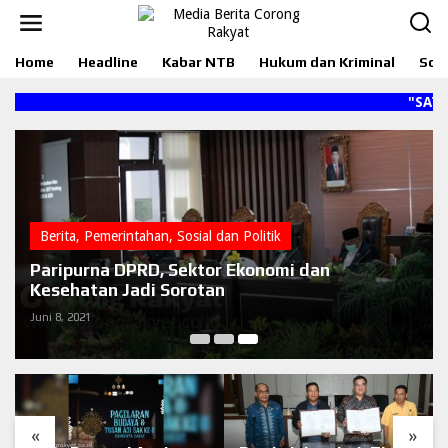
L
e
w
Home
Headline
Kabar NTB
Hukum dan Kriminal
Sosi
a
t
i
"SATU 
k
e
k
o
n
t
e
Berita
,
Pemerintahan
,
Sosial dan Politik
n
Paripurna DPRD, Sektor Ekonomi dan
Kesehatan Jadi Sorotan
Juni 8, 2021
«
»