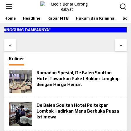
L
e
w
Home
Headline
Kabar NTB
Hukum dan Kriminal
Sosi
a
t
Demi Semangat
Sekda Lotim Dibuat
i
MENANGGUNG DAMPAKNYA"
k
Kemerdekaan, UPT
Kagum, Desa Surabaya
e
Dikbud Sakra Timur
Jadi ‘Primadona’ Baru
«
»
k
Gelar Pesta Lomba
Ekonomi Lombok
o
Paling Akbar Tahun Ini
Timur!
n
Kuliner
t
e
n
Ramadan Spesial, De Balen Soultan
Hotel Tawarkan Paket Bukber Lengkap
dengan Harga Hemat
De Balen Soultan Hotel Poltekpar
Lombok Hadirkan Menu Berbuka Puasa
Istimewa