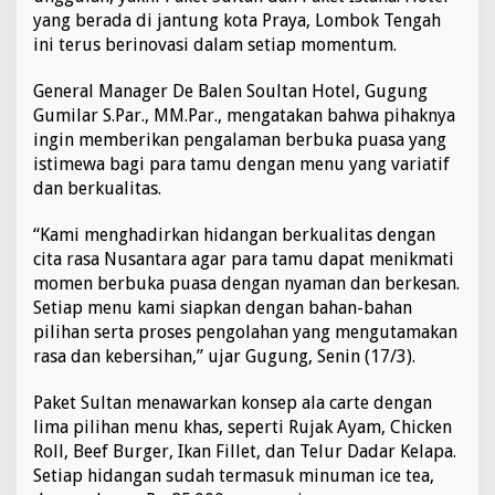
e
yang berada di jantung kota Praya, Lombok Tengah
l
ini terus berinovasi dalam setiap momentum.
P
o
General Manager De Balen Soultan Hotel, Gugung
l
t
Gumilar S.Par., MM.Par., mengatakan bahwa pihaknya
e
ingin memberikan pengalaman berbuka puasa yang
k
istimewa bagi para tamu dengan menu yang variatif
p
dan berkualitas.
a
r
L
“Kami menghadirkan hidangan berkualitas dengan
o
cita rasa Nusantara agar para tamu dapat menikmati
m
momen berbuka puasa dengan nyaman dan berkesan.
b
Setiap menu kami siapkan dengan bahan-bahan
o
pilihan serta proses pengolahan yang mengutamakan
k
H
rasa dan kebersihan,” ujar Gugung, Senin (17/3).
a
d
Paket Sultan menawarkan konsep ala carte dengan
i
lima pilihan menu khas, seperti Rujak Ayam, Chicken
r
Roll, Beef Burger, Ikan Fillet, dan Telur Dadar Kelapa.
k
a
Setiap hidangan sudah termasuk minuman ice tea,
n