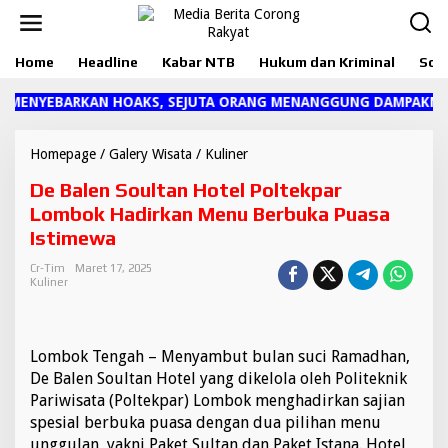
L
e
w
Home
Headline
Kabar NTB
Hukum dan Kriminal
Sosi
a
t
i
 MENYEBARKAN HOAKS, SEJUTA ORANG MENANGGUNG DAMPAKNYA"
k
e
k
Homepage
/
Galery Wisata
/
Kuliner
D
o
e
De Balen Soultan Hotel Poltekpar
n
B
t
a
Lombok Hadirkan Menu Berbuka Puasa
e
l
Istimewa
n
e
n
Cr-Tim
Maret 17, 2025
S
Kuliner
o
u
l
t
Lombok Tengah – Menyambut bulan suci Ramadhan,
a
De Balen Soultan Hotel yang dikelola oleh Politeknik
n
Pariwisata (Poltekpar) Lombok menghadirkan sajian
H
spesial berbuka puasa dengan dua pilihan menu
o
t
unggulan, yakni Paket Sultan dan Paket Istana. Hotel