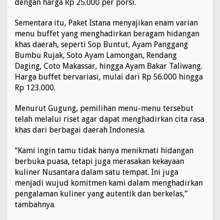
dengan harga Rp 25.000 per porsi.
M
e
Sementara itu, Paket Istana menyajikan enam varian
n
menu buffet yang menghadirkan beragam hidangan
u
B
khas daerah, seperti Sop Buntut, Ayam Panggang
e
Bumbu Rujak, Soto Ayam Lamongan, Rendang
r
Daging, Coto Makassar, hingga Ayam Bakar Taliwang.
b
Harga buffet bervariasi, mulai dari Rp 56.000 hingga
u
k
Rp 123.000.
a
P
Menurut Gugung, pemilihan menu-menu tersebut
u
telah melalui riset agar dapat menghadirkan cita rasa
a
khas dari berbagai daerah Indonesia.
s
a
I
“Kami ingin tamu tidak hanya menikmati hidangan
s
berbuka puasa, tetapi juga merasakan kekayaan
t
kuliner Nusantara dalam satu tempat. Ini juga
i
menjadi wujud komitmen kami dalam menghadirkan
m
e
pengalaman kuliner yang autentik dan berkelas,”
w
tambahnya.
a