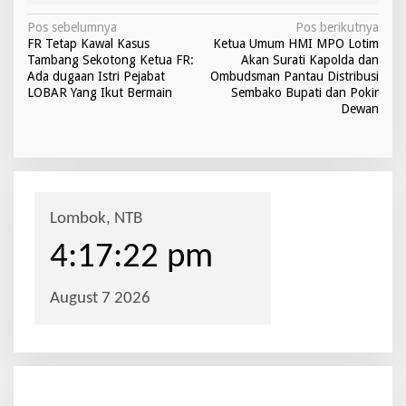
N
Pos sebelumnya
Pos berikutnya
FR Tetap Kawal Kasus
Ketua Umum HMI MPO Lotim
a
Tambang Sekotong Ketua FR:
Akan Surati Kapolda dan
v
Ada dugaan Istri Pejabat
Ombudsman Pantau Distribusi
LOBAR Yang Ikut Bermain
Sembako Bupati dan Pokir
i
Dewan
g
a
s
i
p
o
s