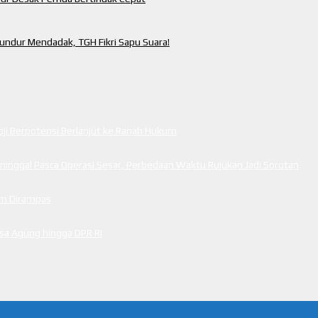
ndur Mendadak, TGH Fikri Sapu Suara!
i Berpotensi Berlanjut ke Ranah Hukum
inggal Pasca Operasi Sesar, Perbedaan Waktu Rujukan Jadi Sorotan
cam Dirampas
ksa Agung hingga DPR RI