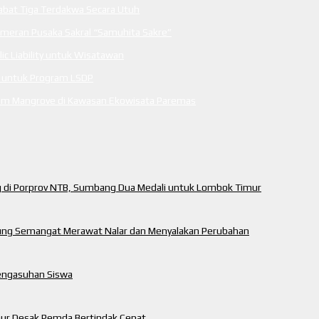
tabat Tiga Terdakwa Secara Utuh
ameran Pusaka Sakral “Samuhita Sakre”
c Liability untuk Wisatawan
m untuk Program LSDP
anam Mangrove di Kawasan Ekowisata Paremas
ng di Porprov NTB, Sumbang Dua Medali untuk Lombok Timur
ung Semangat Merawat Nalar dan Menyalakan Perubahan
engasuhan Siswa
mur Desak Pemda Bertindak Cepat