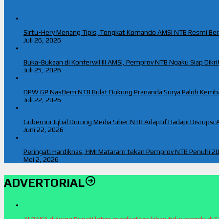
Sirtu-Hery Menang Tipis, Tongkat Komando AMSI NTB Resmi Be
Juli 26, 2026
Buka-Bukaan di Konferwil III AMSI, Pemprov NTB Ngaku Siap Dikriti
Juli 25, 2026
DPW GP NasDem NTB Bulat Dukung Prananda Surya Paloh Kemb
Juli 22, 2026
Gubernur Iqbal Dorong Media Siber NTB Adaptif Hadapi Disrupsi A
Juni 22, 2026
Peringati Hardiknas, HMI Mataram tekan Pemprov NTB Penuhi 20
Mei 2, 2026
ADVERTORIAL