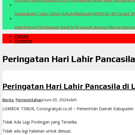
ALPAKA dukung Bupati lotim manfaatkan lahan tidur pemda di 
Spektakuler! Jalan Sehat Hultah Madrasah NWDI ke-90 Target 3
Intip Promo Pembiayaan Bank NTB Syariah dengan Margin Kompet
Populer
Komentar
Peringatan Hari Lahir Pancasil
Peringatan Hari Lahir Pancasila di
Berita
,
Pemerintahan
|
Juni 20, 2024
oleh
LOMBOK TIMUR, Corongrakyat.co.id – Pemerintah Daerah Kabupaten 
Tidak Ada Lagi Postingan yang Tersedia.
Tidak ada lagi halaman untuk dimuat.