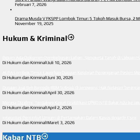
Februari 7, 2026
Drama Musda V FKSPP Lombok Timur: 5 Tokoh Masuk Bursa, 2 Mu
November 19, 2025
Hukum & Kriminal
Belum Ada Dokumen Pembebasan Lahan, Sengketa Tanah di Labuan Haj
Di Hukum dan Kriminal
|
Juli 10, 2026
ALPA Lombok Timur Laporkan Dugaan Kelalaian Penanganan Pasien Men
Di Hukum dan Kriminal
|
Juni 30, 2026
Dugaan Jual Beli Barcode BBM Subsidi di Jerowaru, Hak Nelayan Teran
Di Hukum dan Kriminal
|
April 30, 2026
Merasa Dizalimi, Terdakwa Kasus Gratifikasi DPRD NTB Bakal Adu ke Ja
Di Hukum dan Kriminal
|
April 2, 2026
Integritas Penuntut Umum di Pertanyakan Dalam Kasus Brigadir Esco
Di Hukum dan Kriminal
|
Maret 3, 2026
Kabar NTB