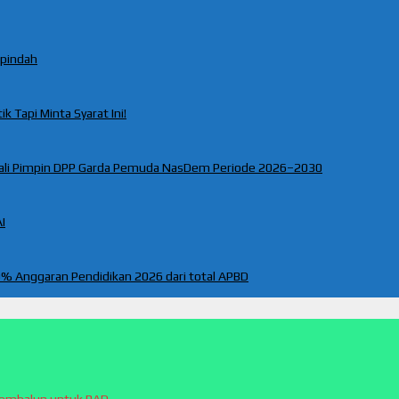
rpindah
k Tapi Minta Syarat Ini!
ali Pimpin DPP Garda Pemuda NasDem Periode 2026–2030
I
% Anggaran Pendidikan 2026 dari total APBD