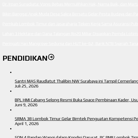
Dr. Irpan Suriadiata: Vonis Bebas Memulihkan Hak, Nama Baik, dan Mar
Bikin Bangga! Anak Muda Desa Sakra Bersatu Gelar Pesta Budaya dan P
Pemkab Lombok Timur dan Jasaraharja Teken Kerja Sama Asuransi Publi
Lahan 3 Hektare dan Dana Talangan Rp20 Miliar Disiapkan Pemda Loti
Peringati Hari Mangrove Sedunia dan HUT ke-62, Bank NTB Syariah T
PENDIDIKAN
Santri MAS Raudlatut Thalibin NW Surabaya ini Tampil Cemerla
Juli 25, 2026
BPL HMI Cabang Selong Resmi Buka Space Pembinaan Kader, Us
Juni 9, 2026
SRMA 38 Lombok Timur Gelar Bimtek Penguatan Kompetensi P
April 1, 2026
SDN 4 Pandan Wangi dalam Kondisi Darurat, PC PMII Lombok Ti