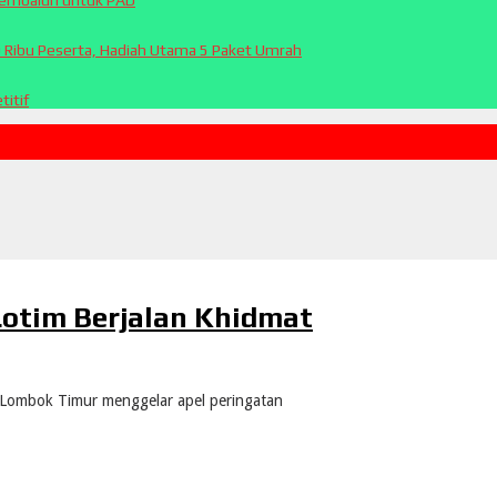
Sembalun untuk PAD
0 Ribu Peserta, Hadiah Utama 5 Paket Umrah
itif
a
 Lotim Berjalan Khidmat
Lombok Timur menggelar apel peringatan