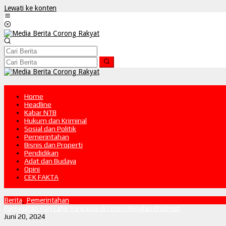
Lewati ke konten
Home
Headline
Kabar NTB
Hukum dan Kriminal
Sosial dan Politik
Pemerintahan
Bisnis dan Properti
Pendidikan
Adat dan Budaya
Opini
CEK FAKTA
Berita
,
Pemerintahan
Peringatan Hari Lahir Pancasila di Lotim Berjalan Khidmat
Juni 20, 2024