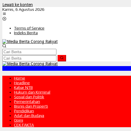
Lewati ke konten
Kamis, 6 Agustus 2026
Terms of Service
Indeks Berita
Home
Headline
Kabar NTB
Hukum dan Kriminal
Sosial dan Politik
Pemerintahan
Bisnis dan Properti
Pendidikan
Adat dan Budaya
Opini
CEK FAKTA