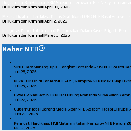
Dugaan Jual Beli Barcode BBM Subsidi di Jerowaru, Hak Nelayan Teran
Di Hukum dan Kriminal
|
April 30, 2026
Merasa Dizalimi, Terdakwa Kasus Gratifikasi DPRD NTB Bakal Adu ke Ja
Di Hukum dan Kriminal
|
April 2, 2026
Integritas Penuntut Umum di Pertanyakan Dalam Kasus Brigadir Esco
Di Hukum dan Kriminal
|
Maret 3, 2026
Kabar NTB
Sirtu-Hery Menang Tipis, Tongkat Komando AMSI NTB Resmi Be
Juli 26, 2026
Buka-Bukaan di Konferwil III AMSI, Pemprov NTB Ngaku Siap Dikriti
Juli 25, 2026
DPW GP NasDem NTB Bulat Dukung Prananda Surya Paloh Kemb
Juli 22, 2026
Gubernur Iqbal Dorong Media Siber NTB Adaptif Hadapi Disrupsi A
Juni 22, 2026
Peringati Hardiknas, HMI Mataram tekan Pemprov NTB Penuhi 20
Mei 2, 2026