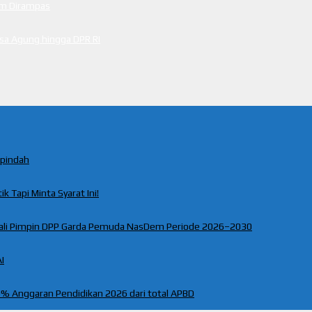
cam Dirampas
ksa Agung hingga DPR RI
rpindah
k Tapi Minta Syarat Ini!
ali Pimpin DPP Garda Pemuda NasDem Periode 2026–2030
I
% Anggaran Pendidikan 2026 dari total APBD