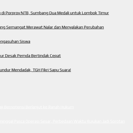
ng di Porprov NTB, Sumbang Dua Medali untuk Lombok Timur
ung Semangat Merawat Nalar dan Menyalakan Perubahan
engasuhan Siswa
mur Desak Pemda Bertindak Cepat
ndur Mendadak, TGH Fikri Sapu Suara!
i Berpotensi Berlanjut ke Ranah Hukum
inggal Pasca Operasi Sesar, Perbedaan Waktu Rujukan Jadi Sorotan