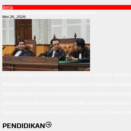
Berita
Pemda Lombok Timur Kembali Raih WTP Dari BPK RI
Mei 26, 2026
Dr. Irpan Suriadiata: Vonis Bebas Memulihkan Hak, Nama Baik, dan Mar
Bikin Bangga! Anak Muda Desa Sakra Bersatu Gelar Pesta Budaya dan P
Pemkab Lombok Timur dan Jasaraharja Teken Kerja Sama Asuransi Publi
Lahan 3 Hektare dan Dana Talangan Rp20 Miliar Disiapkan Pemda Loti
Peringati Hari Mangrove Sedunia dan HUT ke-62, Bank NTB Syariah T
PENDIDIKAN