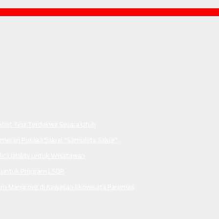
tabat Tiga Terdakwa Secara Utuh
ameran Pusaka Sakral “Samuhita Sakre”
c Liability untuk Wisatawan
m untuk Program LSDP
anam Mangrove di Kawasan Ekowisata Paremas