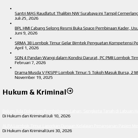
Santri MAS Raudlatut Thalibin NW Surabaya ini Tampil Cemerla
Juli 25, 2026
BPL HMI Cabang Selong Resmi Buka Space Pembinaan Kader, Us
Juni 9, 2026
SRMA 38 Lombok Timur Gelar Bimtek Penguatan Kompetensi P
April 1, 2026
SDN 4 Pandan Wangi dalam Kondisi Darurat, PC PMII Lombok Ti
Februari 7, 2026
Drama Musda V FKSPP Lombok Timur: 5 Tokoh Masuk Bursa, 2 Mu
November 19, 2025
Hukum & Kriminal
Belum Ada Dokumen Pembebasan Lahan, Sengketa Tanah di Labuan Haj
Di Hukum dan Kriminal
|
Juli 10, 2026
ALPA Lombok Timur Laporkan Dugaan Kelalaian Penanganan Pasien Men
Di Hukum dan Kriminal
|
Juni 30, 2026