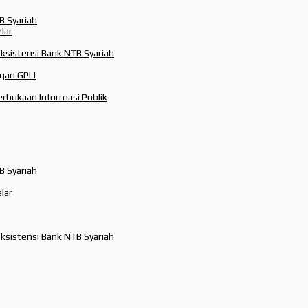
B Syariah
lar
Eksistensi Bank NTB Syariah
gan GPLI
rbukaan Informasi Publik
B Syariah
lar
Eksistensi Bank NTB Syariah