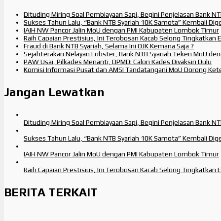
Dituding Miring Soal Pembiayaan Sapi, Begini Penjelasan Bank NT
Sukses Tahun Lalu, “Bank NTB Syariah 10K Samota” Kembali Dige
IAIH NW Pancor Jalin MoU dengan PMI Kabupaten Lombok Timur
Raih Capaian Prestisius, Ini Terobosan Kacab Selong Tingkatkan 
Fraud di Bank NTB Syariah, Selama Ini OJK Kemana Saja ?
Sejahterakan Nelayan Lobster, Bank NTB Syariah Teken MoU den
PAW Usai, Pilkades Menanti, DPMD: Calon Kades Divaksin Dulu
Komisi Informasi Pusat dan AMSI Tandatangani MoU Dorong Kete
Jangan Lewatkan
Dituding Miring Soal Pembiayaan Sapi, Begini Penjelasan Bank NT
Sukses Tahun Lalu, “Bank NTB Syariah 10K Samota” Kembali Dige
IAIH NW Pancor Jalin MoU dengan PMI Kabupaten Lombok Timur
Raih Capaian Prestisius, Ini Terobosan Kacab Selong Tingkatkan 
BERITA TERKAIT