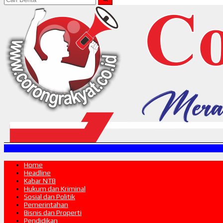
Home
Headline
Kabar NTB
Hukum dan Kriminal
Sosial dan Politik
Pemerintahan
Bisnis dan Properti
Pendidikan