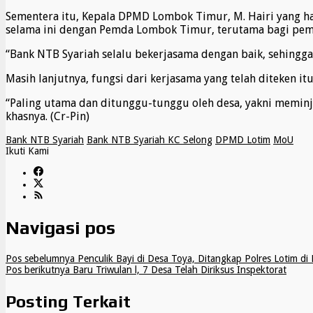
Sementera itu, Kepala DPMD Lombok Timur, M. Hairi yang h
selama ini dengan Pemda Lombok Timur, terutama bagi pemer
“Bank NTB Syariah selalu bekerjasama dengan baik, sehingga 
Masih lanjutnya, fungsi dari kerjasama yang telah diteke
“Paling utama dan ditunggu-tunggu oleh desa, yakni memin
khasnya. (Cr-Pin)
Bank NTB Syariah
Bank NTB Syariah KC Selong
DPMD Lotim
MoU
Ikuti Kami
Navigasi pos
Pos sebelumnya
Penculik Bayi di Desa Toya, Ditangkap Polres Lotim di 
Pos berikutnya
Baru Triwulan l, 7 Desa Telah Diriksus Inspektorat
Posting Terkait