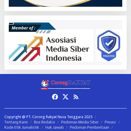
Copyright @ PT. Corong Rakyat Nusa Tenggara 2025
Tentang Kami
Box Redaksi
Pedoman Media Siber
Privasi
Kode Etik Jurnalistik
Hak Jawab
Pedoman Pemberitaan