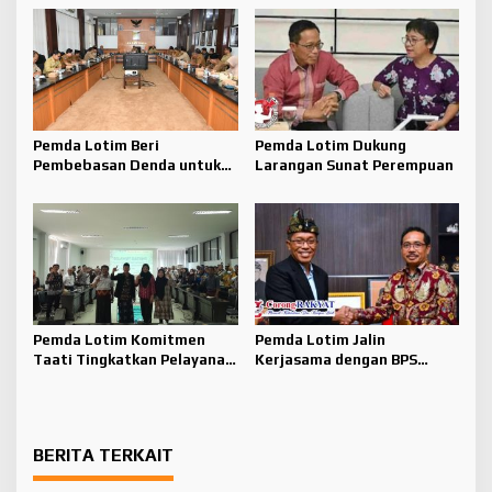
Pemda Lotim Beri
Pemda Lotim Dukung
Pembebasan Denda untuk
Larangan Sunat Perempuan
Tunggakan PBB 2014-2023
Pemda Lotim Komitmen
Pemda Lotim Jalin
Taati Tingkatkan Pelayanan
Kerjasama dengan BPS
Publik
dalam Tata Kelola Data
BERITA TERKAIT