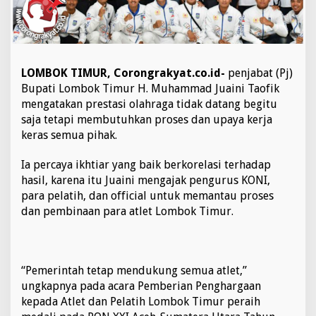
h
r
a
g
a
,
LOMBOK TIMUR, Corongrakyat.co.id-
penjabat (Pj)
P
Bupati Lombok Timur H. Muhammad Juaini Taofik
e
mengatakan prestasi olahraga tidak datang begitu
m
saja tetapi membutuhkan proses dan upaya kerja
d
keras semua pihak.
a
L
o
Ia percaya ikhtiar yang baik berkorelasi terhadap
t
hasil, karena itu Juaini mengajak pengurus KONI,
i
para pelatih, dan official untuk memantau proses
m
dan pembinaan para atlet Lombok Timur.
G
e
l
o
n
“Pemerintah tetap mendukung semua atlet,”
t
ungkapnya pada acara Pemberian Penghargaan
o
r
kepada Atlet dan Pelatih Lombok Timur peraih
k