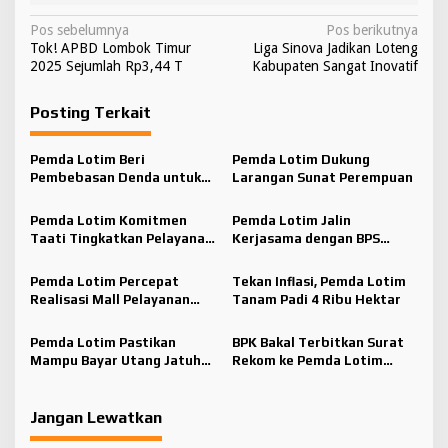
N
Pos sebelumnya
Pos berikutnya
Tok! APBD Lombok Timur
Liga Sinova Jadikan Loteng
a
2025 Sejumlah Rp3,44 T
Kabupaten Sangat Inovatif
v
Posting Terkait
i
g
Pemda Lotim Beri
Pemda Lotim Dukung
a
Pembebasan Denda untuk
Larangan Sunat Perempuan
s
Tunggakan PBB 2014-2023
Pemda Lotim Komitmen
Pemda Lotim Jalin
i
Taati Tingkatkan Pelayanan
Kerjasama dengan BPS
p
Publik
dalam Tata Kelola Data
o
Pemda Lotim Percepat
Tekan Inflasi, Pemda Lotim
Realisasi Mall Pelayanan
Tanam Padi 4 Ribu Hektar
s
Publik
Pemda Lotim Pastikan
BPK Bakal Terbitkan Surat
Mampu Bayar Utang Jatuh
Rekom ke Pemda Lotim
Tempo
untuk Optimalisasi PAD di
Tambang Ilegal
Jangan Lewatkan