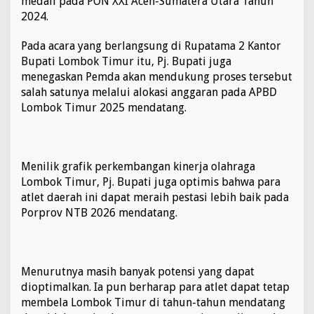
medali pada PON XXI Aceh-Sumatera Utara Tahun
a
2024.
n
H
Pada acara yang berlangsung di Rupatama 2 Kantor
i
b
Bupati Lombok Timur itu, Pj. Bupati juga
a
menegaskan Pemda akan mendukung proses tersebut
h
salah satunya melalui alokasi anggaran pada APBD
R
Lombok Timur 2025 mendatang.
p
4
M
Menilik grafik perkembangan kinerja olahraga
Lombok Timur, Pj. Bupati juga optimis bahwa para
atlet daerah ini dapat meraih pestasi lebih baik pada
Porprov NTB 2026 mendatang.
Menurutnya masih banyak potensi yang dapat
dioptimalkan. Ia pun berharap para atlet dapat tetap
membela Lombok Timur di tahun-tahun mendatang