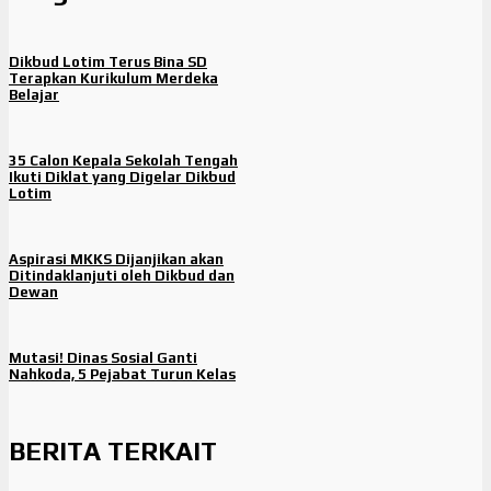
Dikbud Lotim Terus Bina SD
Terapkan Kurikulum Merdeka
Belajar
35 Calon Kepala Sekolah Tengah
Ikuti Diklat yang Digelar Dikbud
Lotim
Aspirasi MKKS Dijanjikan akan
Ditindaklanjuti oleh Dikbud dan
Dewan
Mutasi! Dinas Sosial Ganti
Nahkoda, 5 Pejabat Turun Kelas
BERITA TERKAIT