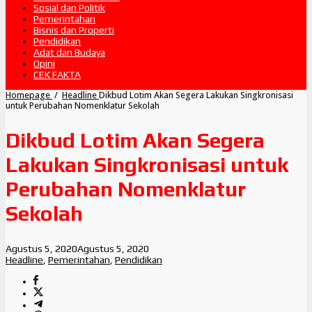
Sosial dan Politik
Pemerintahan
Bisnis dan Properti
Pendidikan
Adat dan Budaya
Opini
CEK FAKTA
Homepage
/
Headline
Dikbud Lotim Akan Segera Lakukan Singkronisasi
untuk Perubahan Nomenklatur Sekolah
Dikbud Lotim Akan Segera
Lakukan Singkronisasi untuk
Perubahan Nomenklatur
Sekolah
Agustus 5, 2020
Agustus 5, 2020
Headline
,
Pemerintahan
,
Pendidikan