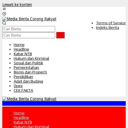
Lewati ke konten
Terms of Service
Indeks Berita
Home
Headline
Kabar NTB
Hukum dan Kriminal
Sosial dan Politik
Pemerintahan
Bisnis dan Properti
Pendidikan
Adat dan Budaya
Opini
CEK FAKTA
"S
Home
Headline
Kabar NTB
Hukum dan Kriminal