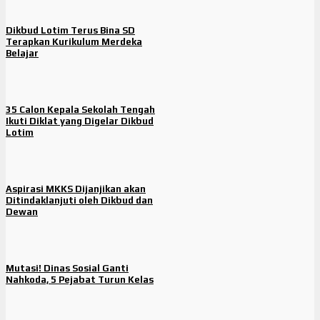
Dikbud Lotim Terus Bina SD
Terapkan Kurikulum Merdeka
Belajar
35 Calon Kepala Sekolah Tengah
Ikuti Diklat yang Digelar Dikbud
Lotim
Aspirasi MKKS Dijanjikan akan
Ditindaklanjuti oleh Dikbud dan
Dewan
Mutasi! Dinas Sosial Ganti
Nahkoda, 5 Pejabat Turun Kelas