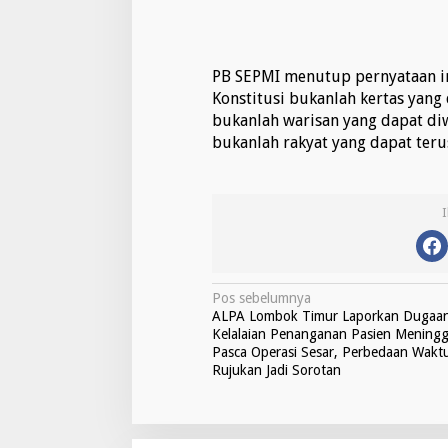
PB SEPMI menutup pernyataan in
Konstitusi bukanlah kertas yang
bukanlah warisan yang dapat diw
bukanlah rakyat yang dapat ter
N
Pos sebelumnya
ALPA Lombok Timur Laporkan Dugaa
a
Kelalaian Penanganan Pasien Meningg
v
Pasca Operasi Sesar, Perbedaan Wakt
Rujukan Jadi Sorotan
i
g
a