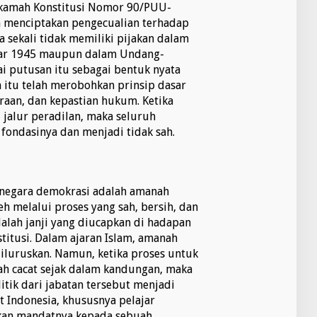
kamah Konstitusi Nomor 90/PUU-
ah menciptakan pengecualian terhadap
a sekali tidak memiliki pijakan dalam
sar 1945 maupun dalam Undang-
i putusan itu sebagai bentuk nyata
n itu telah merobohkan prinsip dasar
araan, dan kepastian hukum. Ketika
 jalur peradilan, maka seluruh
fondasinya dan menjadi tidak sah.
m negara demokrasi adalah amanah
h melalui proses yang sah, bersih, dan
alah janji yang diucapkan di hadapan
stitusi. Dalam ajaran Islam, amanah
diluruskan. Namun, ketika proses untuk
lah cacat sejak dalam kandungan, maka
itik dari jabatan tersebut menjadi
t Indonesia, khususnya pelajar
pkan mandatnya kepada sebuah