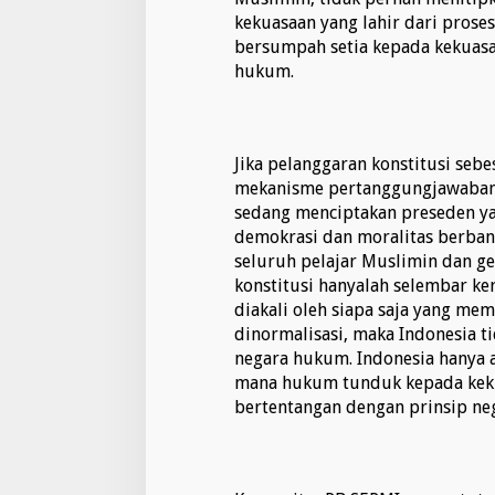
s
kekuasaan yang lahir dari proses
i
bersumpah setia kepada kekuasa
d
e
hukum.
n
R
I
Jika pelanggaran konstitusi sebe
mekanisme pertanggungjawaban,
sedang menciptakan preseden y
demokrasi dan moralitas berban
seluruh pelajar Muslimin dan g
konstitusi hanyalah selembar ke
diakali oleh siapa saja yang memi
dinormalisasi, maka Indonesia ti
negara hukum. Indonesia hanya 
mana hukum tunduk kepada kekua
bertentangan dengan prinsip ne