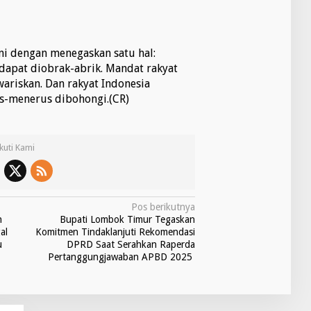
i dengan menegaskan satu hal:
 dapat diobrak-abrik. Mandat rakyat
ariskan. Dan rakyat Indonesia
us-menerus dibohongi.(CR)
Ikuti Kami
Pos berikutnya
n
Bupati Lombok Timur Tegaskan
al
Komitmen Tindaklanjuti Rekomendasi
u
DPRD Saat Serahkan Raperda
Pertanggungjawaban APBD 2025