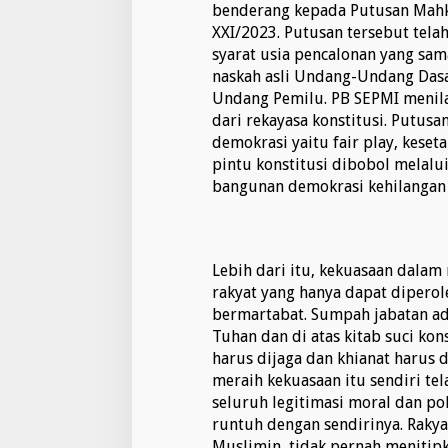
M
benderang kepada Putusan Mah
I
XXI/2023. Putusan tersebut tel
D
syarat usia pencalonan yang sam
e
naskah asli Undang-Undang Da
s
a
Undang Pemilu. PB SEPMI menila
k
dari rekayasa konstitusi. Putusa
P
demokrasi yaitu fair play, keset
e
pintu konstitusi dibobol melalui
m
a
bangunan demokrasi kehilangan 
k
z
u
l
Lebih dari itu, kekuasaan dala
a
rakyat yang hanya dapat diperole
n
W
bermartabat. Sumpah jabatan ad
a
Tuhan dan di atas kitab suci kon
k
harus dijaga dan khianat harus 
i
meraih kekuasaan itu sendiri te
l
P
seluruh legitimasi moral dan pol
r
runtuh dengan sendirinya. Rakya
e
Muslimin, tidak pernah meniti