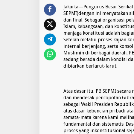
,
M
Jakarta—Pengurus Besar Serikat 
a
SEPMI)dengan ini menyatakan si
n
dan final. Sebagai organisasi pel
d
Islam, kebangsaan, dan konstit
a
menjaga konstitusi adalah bagia
t
H
Setelah melalui proses kajian k
a
internal berjenjang, serta konso
r
Muslimin di berbagai daerah, P
u
sedang berada dalam kondisi dar
s
D
dibiarkan berlarut-larut.
i
c
a
b
Atas dasar itu, PB SEPMI secara 
u
dan mendesak pencopotan Gibra
t
:
sebagai Wakil Presiden Republik
P
atas dasar kebencian pribadi at
B
semata-mata karena kami meliha
S
fundamental dan sistematis. Das
E
P
proses yang inkonstitusional se