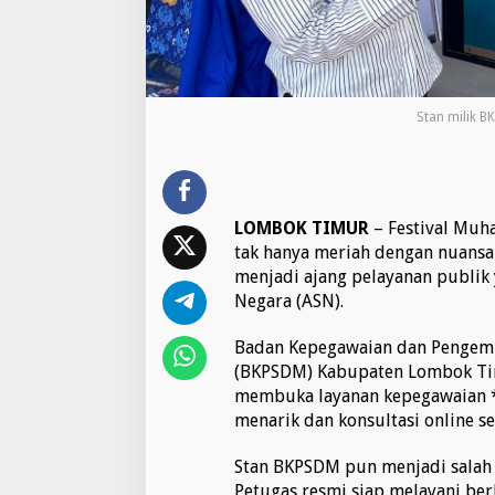
i
E
x
p
o
M
Stan milik B
u
h
a
r
r
LOMBOK TIMUR
– Festival Muh
a
tak hanya meriah dengan nuansa
m
,
menjadi ajang pelayanan publik 
G
Negara (ASN).
r
a
Badan Kepegawaian dan Pengem
t
(BKPSDM) Kabupaten Lombok Ti
i
s
membuka layanan kepegawaian *
P
menarik dan konsultasi online s
l
u
Stan BKPSDM pun menjadi salah 
s
Petugas resmi siap melayani be
D