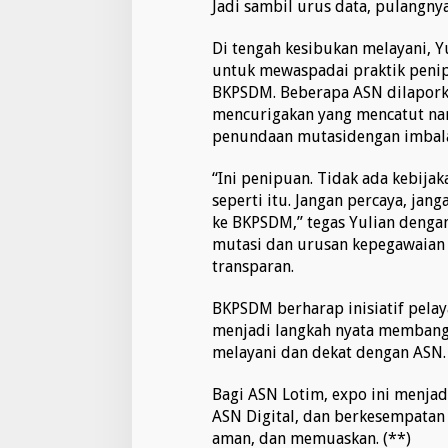
Jadi sambil urus data, pulangny
Di tengah kesibukan melayani, 
untuk mewaspadai praktik peni
BKPSDM. Beberapa ASN dilapor
mencurigakan yang mencatut n
penundaan mutasidengan imbal
“Ini penipuan. Tidak ada kebija
seperti itu. Jangan percaya, jang
ke BKPSDM,” tegas Yulian denga
mutasi dan urusan kepegawaian 
transparan.
BKPSDM berharap inisiatif pela
menjadi langkah nyata membangu
melayani dan dekat dengan ASN.
Bagi ASN Lotim, expo ini menjad
ASN Digital, dan berkesempatan
aman, dan memuaskan. (**)