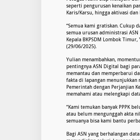
o
seperti pengurusan kenaikan pa
o
Karis/Karsu, hingga aktivasi dan 
r
P
“Semua kami gratiskan. Cukup d
r
semua urusan administrasi ASN b
i
z
Kepala BKPSDM Lombok Timur, Yu
e
(29/06/2025).
!
Yulian menambahkan, momentum 
pentingnya ASN Digital bagi para
memantau dan memperbarui data
fakta di lapangan menunjukkan 
Pemerintah dengan Perjanjian K
memahami atau melengkapi data
“Kami temukan banyak PPPK be
atau belum mengunggah akta nika
semuanya bisa kami bantu perbaik
Bagi ASN yang berhalangan data