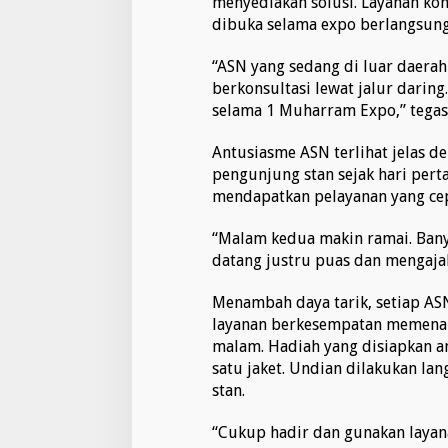
menyediakan solusi. Layanan kon
dibuka selama expo berlangsung
“ASN yang sedang di luar daerah
berkonsultasi lewat jalur daring
selama 1 Muharram Expo,” tegas 
Antusiasme ASN terlihat jelas d
pengunjung stan sejak hari per
mendapatkan pelayanan yang cep
“Malam kedua makin ramai. Bany
datang justru puas dan mengaja
Menambah daya tarik, setiap A
layanan berkesempatan memenan
malam. Hadiah yang disiapkan ant
satu jaket. Undian dilakukan l
stan.
“Cukup hadir dan gunakan layan