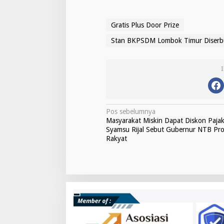
Gratis Plus Door Prize
Stan BKPSDM Lombok Timur Diserb
N
Pos sebelumnya
Masyarakat Miskin Dapat Diskon Pajak
a
Syamsu Rijal Sebut Gubernur NTB Pr
v
Rakyat
i
g
a
s
i