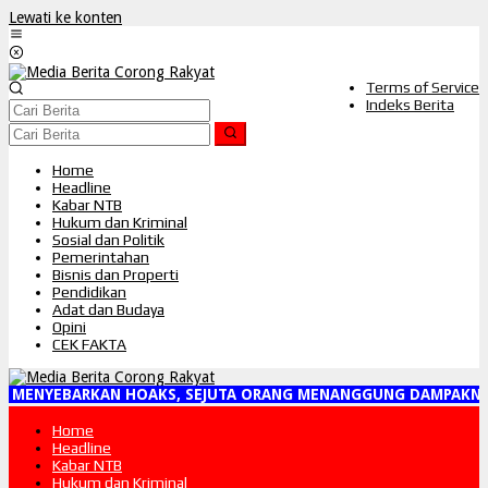
Lewati ke konten
Terms of Service
Indeks Berita
Home
Headline
Kabar NTB
Hukum dan Kriminal
Sosial dan Politik
Pemerintahan
Bisnis dan Properti
Pendidikan
Adat dan Budaya
Opini
CEK FAKTA
 MENYEBARKAN HOAKS, SEJUTA ORANG MENANGGUNG DAMPAKNYA"
Home
Headline
Kabar NTB
Hukum dan Kriminal