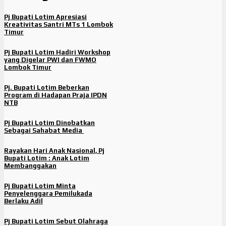
Pj Bupati Lotim Apresiasi
Kreativitas Santri MTs 1 Lombok
Timur
Pj Bupati Lotim Hadiri Workshop
yang Digelar PWI dan FWMO
Lombok Timur
Pj. Bupati Lotim Beberkan
Program di Hadapan Praja IPDN
NTB
Pj Bupati Lotim Dinobatkan
Sebagai Sahabat Media
Rayakan Hari Anak Nasional, Pj
Bupati Lotim : Anak Lotim
Membanggakan
Pj Bupati Lotim Minta
Penyelenggara Pemilukada
Berlaku Adil
Pj Bupati Lotim Sebut Olahraga