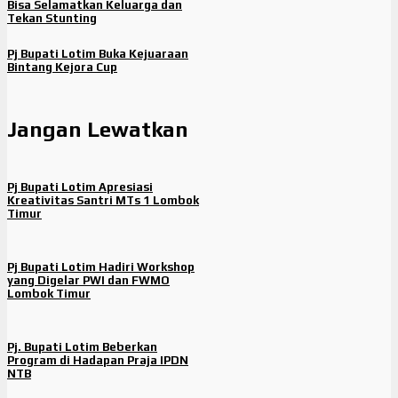
Bisa Selamatkan Keluarga dan
Tekan Stunting
Pj Bupati Lotim Buka Kejuaraan
Bintang Kejora Cup
Jangan Lewatkan
Pj Bupati Lotim Apresiasi
Kreativitas Santri MTs 1 Lombok
Timur
Pj Bupati Lotim Hadiri Workshop
yang Digelar PWI dan FWMO
Lombok Timur
Pj. Bupati Lotim Beberkan
Program di Hadapan Praja IPDN
NTB