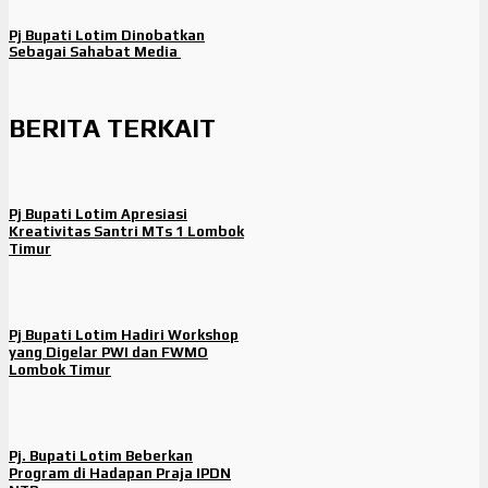
Pj Bupati Lotim Dinobatkan
Sebagai Sahabat Media
BERITA TERKAIT
Pj Bupati Lotim Apresiasi
Kreativitas Santri MTs 1 Lombok
Timur
Pj Bupati Lotim Hadiri Workshop
yang Digelar PWI dan FWMO
Lombok Timur
Pj. Bupati Lotim Beberkan
Program di Hadapan Praja IPDN