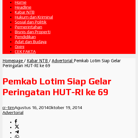
Home
Headline
Kabar NTB
Hukum dan Kriminal
Sosial dan Politik
Pemerintahan
Bisnis dan Properti
Pendidikan
Adat dan Budaya
Opini
CEK FAKTA
Homepage
/
Kabar NTB
/
Advertorial
Pemkab Lotim Siap Gelar
Peringatan HUT-RI ke 69
Pemkab Lotim Siap Gelar
Peringatan HUT-RI ke 69
cr-tim
Agustus 16, 2014
Oktober 19, 2014
Advertorial