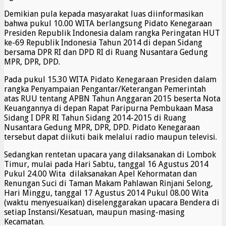
Demikian pula kepada masyarakat luas diinformasikan
bahwa pukul 10.00 WITA berlangsung Pidato Kenegaraan
Presiden Republik Indonesia dalam rangka Peringatan HUT
ke-69 Republik Indonesia Tahun 2014 di depan Sidang
bersama DPR RI dan DPD RI di Ruang Nusantara Gedung
MPR, DPR, DPD.
Pada pukul 15.30 WITA Pidato Kenegaraan Presiden dalam
rangka Penyampaian Pengantar/Keterangan Pemerintah
atas RUU tentang APBN Tahun Anggaran 2015 beserta Nota
Keuangannya di depan Rapat Paripurna Pembukaan Masa
Sidang I DPR RI Tahun Sidang 2014-2015 di Ruang
Nusantara Gedung MPR, DPR, DPD. Pidato Kenegaraan
tersebut dapat diikuti baik melalui radio maupun televisi.
Sedangkan rentetan upacara yang dilaksanakan di Lombok
Timur, mulai pada Hari Sabtu, tanggal 16 Agustus 2014
Pukul 24.00 Wita dilaksanakan Apel Kehormatan dan
Renungan Suci di Taman Makam Pahlawan Rinjani Selong,
Hari Minggu, tanggal 17 Agustus 2014 Pukul 08.00 Wita
(waktu menyesuaikan) diselenggarakan upacara Bendera di
setiap Instansi/Kesatuan, maupun masing-masing
Kecamatan.