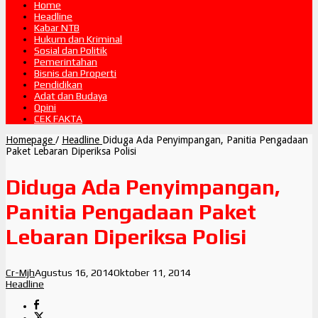
Home
Headline
Kabar NTB
Hukum dan Kriminal
Sosial dan Politik
Pemerintahan
Bisnis dan Properti
Pendidikan
Adat dan Budaya
Opini
CEK FAKTA
Homepage
/
Headline
Diduga Ada Penyimpangan, Panitia Pengadaan
Paket Lebaran Diperiksa Polisi
Diduga Ada Penyimpangan,
Panitia Pengadaan Paket
Lebaran Diperiksa Polisi
Cr-Mjh
Agustus 16, 2014
Oktober 11, 2014
Headline