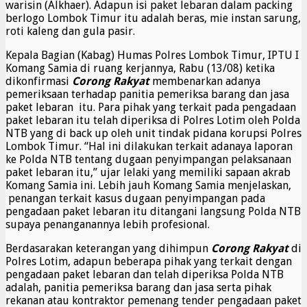
warisin (Alkhaer). Adapun isi paket lebaran dalam packing
berlogo Lombok Timur itu adalah beras, mie instan sarung,
roti kaleng dan gula pasir.
Kepala Bagian (Kabag) Humas Polres Lombok Timur, IPTU I
Komang Samia di ruang kerjannya, Rabu (13/08) ketika
dikonfirmasi
Corong Rakyat
membenarkan adanya
pemeriksaan terhadap panitia pemeriksa barang dan jasa
paket lebaran itu. Para pihak yang terkait pada pengadaan
paket lebaran itu telah diperiksa di Polres Lotim oleh Polda
NTB yang di back up oleh unit tindak pidana korupsi Polres
Lombok Timur. “Hal ini dilakukan terkait adanaya laporan
ke Polda NTB tentang dugaan penyimpangan pelaksanaan
paket lebaran itu,” ujar lelaki yang memiliki sapaan akrab
Komang Samia ini. Lebih jauh Komang Samia menjelaskan,
penangan terkait kasus dugaan penyimpangan pada
pengadaan paket lebaran itu ditangani langsung Polda NTB
supaya penanganannya lebih profesional.
Berdasarakan keterangan yang dihimpun
Corong Rakyat
di
Polres Lotim, adapun beberapa pihak yang terkait dengan
pengadaan paket lebaran dan telah diperiksa Polda NTB
adalah, panitia pemeriksa barang dan jasa serta pihak
rekanan atau kontraktor pemenang tender pengadaan paket