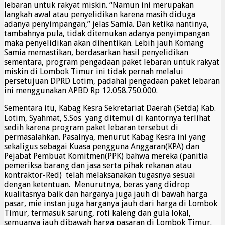
lebaran untuk rakyat miskin. “Namun ini merupakan
langkah awal atau penyelidikan karena masih diduga
adanya penyimpangan,” jelas Samia. Dan ketika nantinya,
tambahnya pula, tidak ditemukan adanya penyimpangan
maka penyelidikan akan dihentikan. Lebih jauh Komang
Samia memastikan, berdasarkan hasil penyelidikan
sementara, program pengadaan paket lebaran untuk rakyat
miskin di Lombok Timur ini tidak pernah melalui
persetujuan DPRD Lotim, padahal pengadaan paket lebaran
ini menggunakan APBD Rp 12.058.750.000.
Sementara itu, Kabag Kesra Sekretariat Daerah (Setda) Kab.
Lotim, Syahmat, S.Sos yang ditemui di kantornya terlihat
sedih karena program paket lebaran tersebut di
permasalahkan. Pasalnya, menurut Kabag Kesra ini yang
sekaligus sebagai Kuasa pengguna Anggaran(KPA) dan
Pejabat Pembuat Komitmen(PPK) bahwa mereka (panitia
pemeriksa barang dan jasa serta pihak rekanan atau
kontraktor-Red) telah melaksanakan tugasnya sesuai
dengan ketentuan. Menurutnya, beras yang didrop
kualitasnya baik dan harganya juga jauh di bawah harga
pasar, mie instan juga harganya jauh dari harga di Lombok
Timur, termasuk sarung, roti kaleng dan gula lokal,
semuanya jauh dibawah harga pasaran di Lombok Timur.