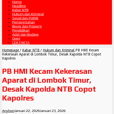
Home
Headline
Kabar NTB
Hukum dan Kriminal
Sosial dan Politik
Pemerintahan
Bisnis dan Properti
Pendidikan
Adat dan Budaya
Opini
CEK FAKTA
Homepage
/
Kabar NTB
/
Hukum dan Kriminal
PB HMI Kecam
Kekerasan Aparat di Lombok Timur, Desak Kapolda NTB Copot
Kapolres
PB HMI Kecam Kekerasan
Aparat di Lombok Timur,
Desak Kapolda NTB Copot
Kapolres
Anshori
Januari 22, 2026
Januari 23, 2026