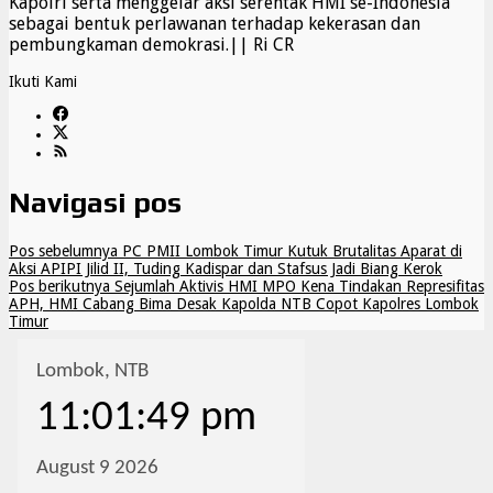
Kapolri serta menggelar aksi serentak HMI se-Indonesia
sebagai bentuk perlawanan terhadap kekerasan dan
pembungkaman demokrasi.|| Ri CR
Ikuti Kami
Navigasi pos
Pos sebelumnya
PC PMII Lombok Timur Kutuk Brutalitas Aparat di
Aksi APIPI Jilid II, Tuding Kadispar dan Stafsus Jadi Biang Kerok
Pos berikutnya
Sejumlah Aktivis HMI MPO Kena Tindakan Represifitas
APH, HMI Cabang Bima Desak Kapolda NTB Copot Kapolres Lombok
Timur