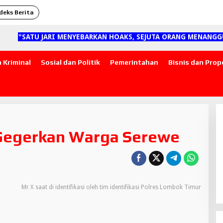
deks Berita
"SATU JARI MENYEBARKAN HOAKS, SEJUTA ORANG MENANGGUN
 Kriminal
Sosial dan Politik
Pemerintahan
Bisnis dan Prop
 Gegerkan Warga Serewe
Mr X saat di identifikasi oleh tim identifikasi Polres Lombok Timur