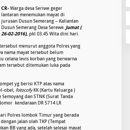
CR-
Warga desa Seriwe geger
lantaran menemukan mayat di
jurusan Dusun Semerang – Kaliantan
Dusun Semerang Desa Serewe.
Jumat (
26-02-2016),
pkl 03.45 Wita dini hari.
i tersebut menurut anggota Polres yang
wa nama mayat tersebut belum
ku celana levis korban yang berwarna
tam tersebut ditemukan luka pada
ompet yg berisi KTP atas nama
el-obel,
fotocofy
KK (Kartu Keluarga )
te Semoyang dan STNK (Surat Tanda
Nomor kendaraan DR 5714 LR
i dari Polres lombok Timur yang berada
 dengan jalan olah TKP (Tempat
an BB yang ada, setelah selesai mayat