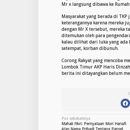
Mr x langsung dibawa ke Rumah 
Masyarakat yang berada di TKP 
keterangannya karena mereka jug
dengan Mr X tersebut, mereka t
ditemukan oleh para pengendara 
kalau dilihat dari luka yang a
setempat, korban dibunuh.
Corong Rakyat yang mencoba men
Lombok Timur AKP Haris Dinzah
berita ini ditayangkan belum m
N
Pos sebelumnya
Mahali Fikri: Pernyataan Mori Hanafi
a
Atas Nama Pribadi Tentang Pansel