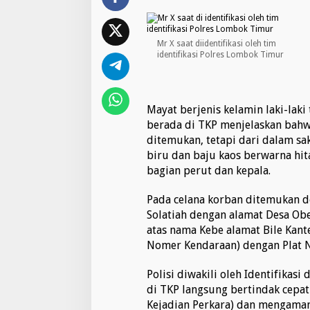
n
a
l
G
Mr X saat diidentifikasi oleh tim
e
identifikasi Polres Lombok Timur
g
e
r
k
Mayat berjenis kelamin laki-lak
a
berada di TKP menjelaskan bah
n
W
ditemukan, tetapi dari dalam sa
a
biru dan baju kaos berwarna hi
r
bagian perut dan kepala.
g
a
Pada celana korban ditemukan d
S
e
Solatiah dengan alamat Desa Ob
r
atas nama Kebe alamat Bile Kan
e
Nomer Kendaraan) dengan Plat 
w
e
Polisi diwakili oleh Identifikas
di TKP langsung bertindak cepat
Kejadian Perkara) dan mengamank