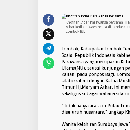
r
P
a
r
a
Khofifah Indar Parawansa bersama Hj
w
Athar ketika diwawancara di Bandara In
a
Lombok BIL
n
s
a
Lombok, Kabupaten Lombok Ten
:
Sosial Republik Indonesia kabin
P
Parawansa yang merupakan Ket
r
Ulama(NU), seusai kunjungan pa
o
g
Zailani pada ponpes Bagu Lomb
r
silaturrahmi dengan Ketua Mus
a
Timur Hj.Maryam Athar, ini mer
m
sekaligus sebagai wahana silat
P
e
m
“ tidak hanya acara di Pulau L
e
diseluruh nusantara,” ungkap Kh
r
i
Wanita kelahiran Surabaya Jawa
n