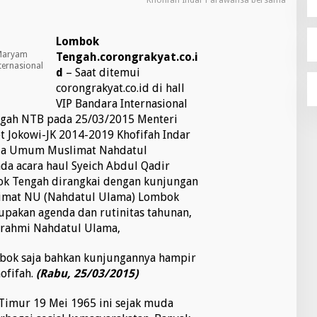
Khofifah Indar Parawansa bersama
Lombok
 Maryam
Tengah.corongrakyat.co.i
ternasional
d
– Saat ditemui
corongrakyat.co.id di hall
VIP Bandara Internasional
gah NTB pada 25/03/2015 Menteri
et Jokowi-JK 2014-2019 Khofifah Indar
ua Umum Muslimat Nahdatul
da acara haul Syeich Abdul Qadir
ok Tengah dirangkai dengan kunjungan
limat NU (Nahdatul Ulama) Lombok
upakan agenda dan rutinitas tahunan,
urrahmi Nahdatul Ulama,
ombok saja bahkan kunjungannya hampir
ofifah.
(Rabu, 25/03/2015)
 Timur 19 Mei 1965 ini sejak muda