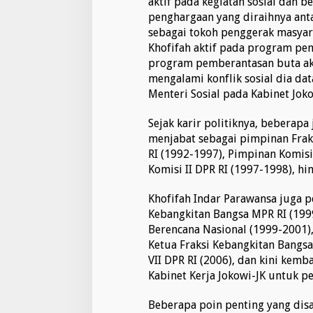
aktif pada kegiatan sosial dan b
t
a
penghargaan yang diraihnya ant
h
sebagai tokoh penggerak masyara
H
Khofifah aktif pada program p
a
program pemberantasan buta ak
r
mengalami konflik sosial dia da
u
s
Menteri Sosial pada Kabinet Joko
D
i
Sejak karir politiknya, beberapa
b
menjabat sebagai pimpinan Frak
e
RI (1992-1997), Pimpinan Komisi
r
i
Komisi II DPR RI (1997-1998), hi
k
a
Khofifah Indar Parawansa juga pe
n
Kebangkitan Bangsa MPR RI (199
K
Berencana Nasional (1999-2001),
e
p
Ketua Fraksi Kebangkitan Bangsa
a
VII DPR RI (2006), dan kini kemba
d
Kabinet Kerja Jokowi-JK untuk p
a
Y
Beberapa poin penting yang disa
a