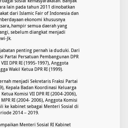
erbagai sosial kemasyarakatan. Banyak
ara lain pada tahun 2011 dinobatkan
kat dari Islamic Fair of Indonesia dan
emberdayaan ekonomi khususnya
sara,.hampir semua daerah yang
tangi, sebelum diangkat menjadi
wi-Jk.
 jabatan penting pernah ia duduki. Dari
si Partai Persatuan Pembangunan DPR
 VIII DPR RI (1995-1997), Anggota
ngga Wakil Ketua DPR RI (1999).
rnah menjadi Sekretaris Fraksi Partai
9), Kepala Badan Koordinasi Keluarga
 Ketua Komisi VII DPR RI (2004-2006),
 MPR RI (2004- 2006), Anggota Komisi
li ke kabinet sebagai Menteri Sosial di
eriode 2014 – 2019.
mpaikan Menteri Sosial RI Kabinet