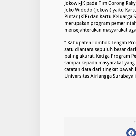
n
Jokowi-JK pada Tim Corong Raky
g
Joko Widodo (Jokowi) yaitu Kartu
B
Pintar (KIP) dan Kartu Keluarga 
e
merupakan program pemerintah
r
h
mensejahterakan masyarakat agar
a
k
“ Kabupaten Lombok Tengah Pr
M
satu diantara sepuluh besar dar
e
paling akurat. Ketiga Program P
n
e
sampai kepada masyarakat yang
r
catatan data dari tingkat bawah 
i
Universitas Airlangga Surabaya i
m
a