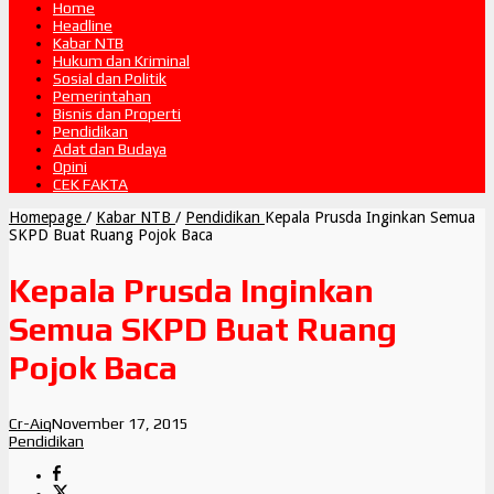
Home
Headline
Kabar NTB
Hukum dan Kriminal
Sosial dan Politik
Pemerintahan
Bisnis dan Properti
Pendidikan
Adat dan Budaya
Opini
CEK FAKTA
Homepage
/
Kabar NTB
/
Pendidikan
Kepala Prusda Inginkan Semua
SKPD Buat Ruang Pojok Baca
Kepala Prusda Inginkan
Semua SKPD Buat Ruang
Pojok Baca
Cr-Aiq
November 17, 2015
Pendidikan