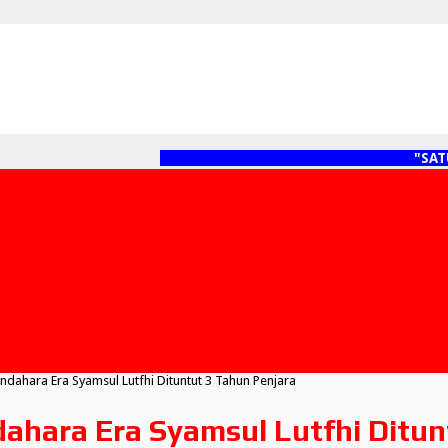
"SATU 
ndahara Era Syamsul Lutfhi Dituntut 3 Tahun Penjara
ahara Era Syamsul Lutfhi Ditun