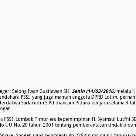
egeri Selong Iwan Gustiawan SH,
Senin (14/03/2016)
melalui 
ndahara PSSI yang juga mantan anggota DPRD Lotim, pernah d
terdakwa Sadarudin S.Pd diancam Pidana penjara selama 3 tah
ungan.
 PSSI Lombok Timur era kepemimpinan H. Syamsul Lutfhi SE 
 Jo UU No. 20 tahun 2001 tentang pemberantasan tindak pidan
enjara, dengan uang pengganti Rp 275jt subsidair 1 tahun 6 b