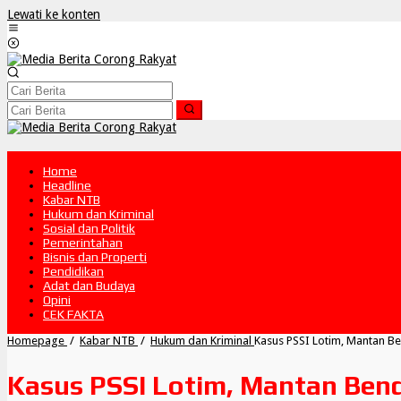
Lewati ke konten
Home
Headline
Kabar NTB
Hukum dan Kriminal
Sosial dan Politik
Pemerintahan
Bisnis dan Properti
Pendidikan
Adat dan Budaya
Opini
CEK FAKTA
Homepage
/
Kabar NTB
/
Hukum dan Kriminal
Kasus PSSI Lotim, Mantan Be
Kasus PSSI Lotim, Mantan Bend