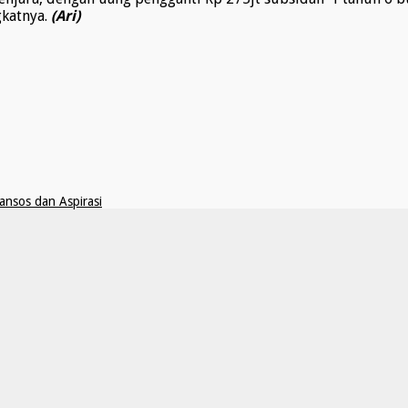
gkatnya.
(Ari)
nsos dan Aspirasi