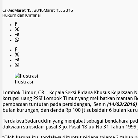
Cr-Aiq
Maret 15, 2016
Maret 15, 2016
Hukum dan Kriminal
Ilustrasi
Lombok Timur, CR – Kepala Seksi Pidana Khusus Kejaksaan N
korupsi uang PSSI Lombok Timur yang melibatkan mantan Be
pembacaan tuntutan pada persidangan, Senin
(14/03/2016)
bulan kurungan, dan denda Rp 100 jt subsidair 6 bulan kur
Terdakwa Sadaruddin yang menjabat sebagai bendahara pada
dakwaan subsidair pasal 3 jo. Pasal 18 uu No 31 Tahun 1999
“Oleh karena itu, terdakwa dituntut pidana selama 3 tahun p