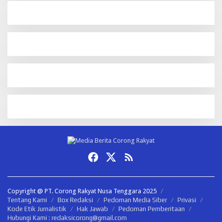
Copyright @ PT. Corong Rakyat Nusa Tenggara 2025
Tentang Kami
Box Redaksi
Pedoman Media Siber
Privasi
Kode Etik Jurnalistik
Hak Jawab
Pedoman Pemberitaan
Hubungi Kami : redaksicorong@gmail.com