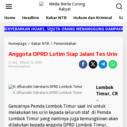
L
e
w
Home
Headline
Kabar NTB
Hukum dan Kriminal
Sosi
a
t
i
I MENYEBARKAN HOAKS, SEJUTA ORANG MENANGGUNG DAMPAKNYA
k
e
k
Homepage
/
Kabar NTB
/
Pemerintahan
A
o
n
Anggota DPRD Lotim Siap Jalani Tes Urin
n
g
t
g
Cr-Aiq
Maret 15, 2016
e
o
Pemerintahan
n
t
a
D
P
Lombok
R
H. Afharudin Sekretaris DPRD Lombok Timur
Timur, CR
D
–
L
o
Gencarnya Pemda Lombok Timur saat ini untuk
t
melakukan tes urin kepada seluruh staf di Pemda
i
Lombok Timur yang nantinya juga kemungkinan akan
m
dilakukan kepada anggota DPRD Lombok Timur,
S