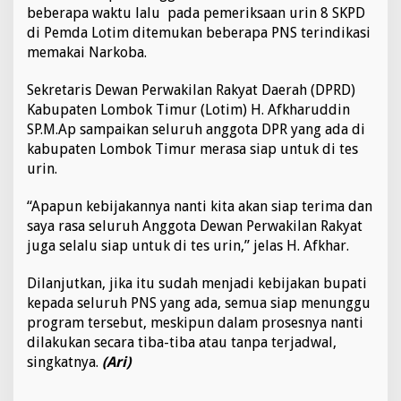
i
beberapa waktu lalu pada pemeriksaan urin 8 SKPD
a
di Pemda Lotim ditemukan beberapa PNS terindikasi
p
memakai Narkoba.
J
a
Sekretaris Dewan Perwakilan Rakyat Daerah (DPRD)
l
a
Kabupaten Lombok Timur (Lotim) H. Afkharuddin
n
SP.M.Ap sampaikan seluruh anggota DPR yang ada di
i
kabupaten Lombok Timur merasa siap untuk di tes
T
urin.
e
s
U
“Apapun kebijakannya nanti kita akan siap terima dan
r
saya rasa seluruh Anggota Dewan Perwakilan Rakyat
i
juga selalu siap untuk di tes urin,” jelas H. Afkhar.
n
Dilanjutkan, jika itu sudah menjadi kebijakan bupati
kepada seluruh PNS yang ada, semua siap menunggu
program tersebut, meskipun dalam prosesnya nanti
dilakukan secara tiba-tiba atau tanpa terjadwal,
singkatnya.
(Ari)