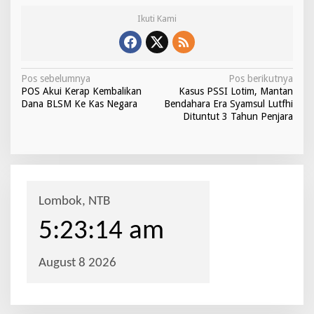
Ikuti Kami
N
Pos sebelumnya
Pos berikutnya
POS Akui Kerap Kembalikan
Kasus PSSI Lotim, Mantan
a
Dana BLSM Ke Kas Negara
Bendahara Era Syamsul Lutfhi
v
Dituntut 3 Tahun Penjara
i
g
a
s
i
p
o
s