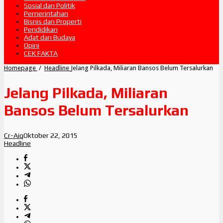
Sosial dan Politik
Pemerintahan
Bisnis dan Properti
Pendidikan
Adat dan Budaya
Opini
CEK FAKTA
Homepage
/
Headline
Jelang Pilkada, Miliaran Bansos Belum Tersalurkan
Jelang Pilkada, Miliaran
Bansos Belum Tersalurkan
Cr-Aiq
Oktober 22, 2015
Headline