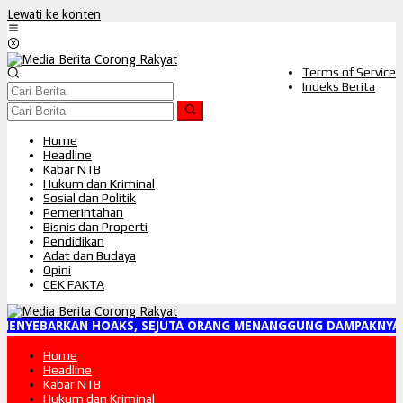
Lewati ke konten
Terms of Service
Indeks Berita
Home
Headline
Kabar NTB
Hukum dan Kriminal
Sosial dan Politik
Pemerintahan
Bisnis dan Properti
Pendidikan
Adat dan Budaya
Opini
CEK FAKTA
MENYEBARKAN HOAKS, SEJUTA ORANG MENANGGUNG DAMPAKNYA"
Home
Headline
Kabar NTB
Hukum dan Kriminal