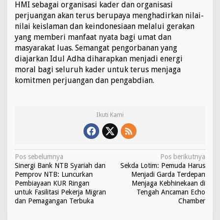
HMI sebagai organisasi kader dan organisasi
perjuangan akan terus berupaya menghadirkan nilai-
nilai keislaman dan keindonesiaan melalui gerakan
yang memberi manfaat nyata bagi umat dan
masyarakat luas. Semangat pengorbanan yang
diajarkan Idul Adha diharapkan menjadi energi
moral bagi seluruh kader untuk terus menjaga
komitmen perjuangan dan pengabdian.
Ikuti Kami
N
Pos sebelumnya
Pos berikutnya
Sinergi Bank NTB Syariah dan
Sekda Lotim: Pemuda Harus
a
Pemprov NTB: Luncurkan
Menjadi Garda Terdepan
v
Pembiayaan KUR Ringan
Menjaga Kebhinekaan di
untuk Fasilitasi Pekerja Migran
Tengah Ancaman Echo
i
dan Pemagangan Terbuka
Chamber
g