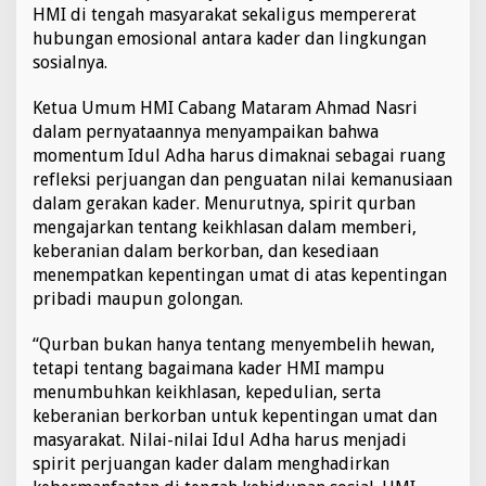
HMI di tengah masyarakat sekaligus mempererat
i
hubungan emosional antara kader dan lingkungan
a
n
sosialnya.
S
o
Ketua Umum HMI Cabang Mataram Ahmad Nasri
s
dalam pernyataannya menyampaikan bahwa
i
momentum Idul Adha harus dimaknai sebagai ruang
a
l
refleksi perjuangan dan penguatan nilai kemanusiaan
dalam gerakan kader. Menurutnya, spirit qurban
mengajarkan tentang keikhlasan dalam memberi,
keberanian dalam berkorban, dan kesediaan
menempatkan kepentingan umat di atas kepentingan
pribadi maupun golongan.
“Qurban bukan hanya tentang menyembelih hewan,
tetapi tentang bagaimana kader HMI mampu
menumbuhkan keikhlasan, kepedulian, serta
keberanian berkorban untuk kepentingan umat dan
masyarakat. Nilai-nilai Idul Adha harus menjadi
spirit perjuangan kader dalam menghadirkan