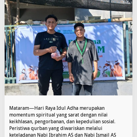
e
l
a
l
u
i
K
e
t
u
a
B
i
d
a
n
g
P
e
Mataram—Hari Raya Idul Adha merupakan
m
b
momentum spiritual yang sarat dengan nilai
e
keikhlasan, pengorbanan, dan kepedulian sosial.
r
Peristiwa qurban yang diwariskan melalui
d
keteladanan Nabi Ibrahim AS dan Nabi Ismail AS
a