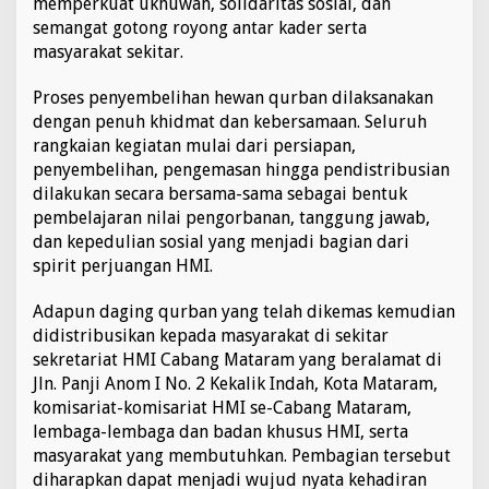
memperkuat ukhuwah, solidaritas sosial, dan
i
semangat gotong royong antar kader serta
S
masyarakat sekitar.
p
i
r
Proses penyembelihan hewan qurban dilaksanakan
i
dengan penuh khidmat dan kebersamaan. Seluruh
t
rangkaian kegiatan mulai dari persiapan,
u
penyembelihan, pengemasan hingga pendistribusian
a
dilakukan secara bersama-sama sebagai bentuk
l
,
pembelajaran nilai pengorbanan, tanggung jawab,
M
dan kepedulian sosial yang menjadi bagian dari
e
spirit perjuangan HMI.
r
a
Adapun daging qurban yang telah dikemas kemudian
w
a
didistribusikan kepada masyarakat di sekitar
t
sekretariat HMI Cabang Mataram yang beralamat di
K
Jln. Panji Anom I No. 2 Kekalik Indah, Kota Mataram,
e
komisariat-komisariat HMI se-Cabang Mataram,
p
e
lembaga-lembaga dan badan khusus HMI, serta
d
masyarakat yang membutuhkan. Pembagian tersebut
u
diharapkan dapat menjadi wujud nyata kehadiran
l