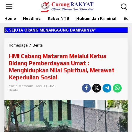
L
e
w
Home
Headline
Kabar NTB
Hukum dan Kriminal
Sosi
a
t
i
EJUTA ORANG MENANGGUNG DAMPAKNYA"
k
e
k
Homepage
/
Berita
H
o
M
HMI Cabang Mataram Melalui Ketua
n
I
t
C
Bidang Pemberdayaan Umat :
e
a
Menghidupkan Nilai Spiritual, Merawat
n
b
Kepedulian Sosial
a
n
Yazid Mataram
Mei 30, 2026
g
Berita
M
a
t
a
r
a
m
M