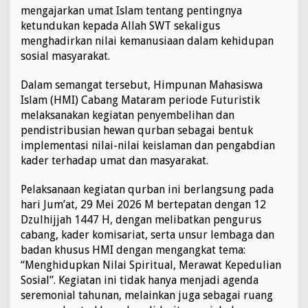
y
mengajarkan umat Islam tentang pentingnya
a
ketundukan kepada Allah SWT sekaligus
a
menghadirkan nilai kemanusiaan dalam kehidupan
n
sosial masyarakat.
U
m
a
Dalam semangat tersebut, Himpunan Mahasiswa
t
Islam (HMI) Cabang Mataram periode Futuristik
:
melaksanakan kegiatan penyembelihan dan
M
pendistribusian hewan qurban sebagai bentuk
e
implementasi nilai-nilai keislaman dan pengabdian
n
g
kader terhadap umat dan masyarakat.
h
i
Pelaksanaan kegiatan qurban ini berlangsung pada
d
hari Jum’at, 29 Mei 2026 M bertepatan dengan 12
u
Dzulhijjah 1447 H, dengan melibatkan pengurus
p
k
cabang, kader komisariat, serta unsur lembaga dan
a
badan khusus HMI dengan mengangkat tema:
n
“Menghidupkan Nilai Spiritual, Merawat Kepedulian
N
Sosial”. Kegiatan ini tidak hanya menjadi agenda
i
l
seremonial tahunan, melainkan juga sebagai ruang
a