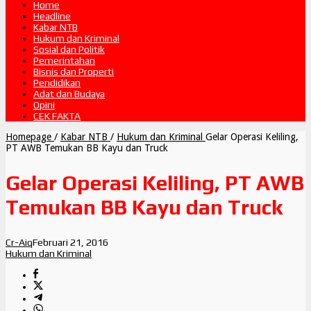
Home
Headline
Kabar NTB
Hukum dan Kriminal
Sosial dan Politik
Pemerintahan
Bisnis dan Properti
Pendidikan
Adat dan Budaya
Opini
CEK FAKTA
Homepage
/
Kabar NTB
/
Hukum dan Kriminal
Gelar Operasi Keliling,
PT AWB Temukan BB Kayu dan Truck
Gelar Operasi Keliling, PT AWB
Temukan BB Kayu dan Truck
Cr-Aiq
Februari 21, 2016
Hukum dan Kriminal