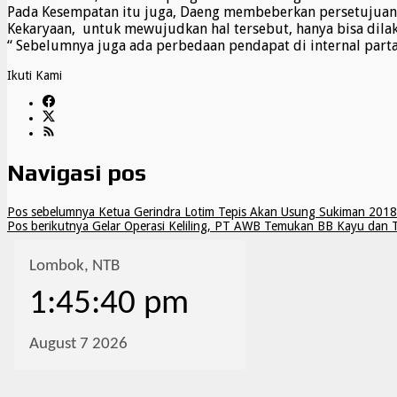
Pada Kesempatan itu juga, Daeng membeberkan persetujuanny
Kekaryaan, untuk mewujudkan hal tersebut, hanya bisa dil
“ Sebelumnya juga ada perbedaan pendapat di internal parta
Ikuti Kami
Navigasi pos
Pos sebelumnya
Ketua Gerindra Lotim Tepis Akan Usung Sukiman 2018
Pos berikutnya
Gelar Operasi Keliling, PT AWB Temukan BB Kayu dan 