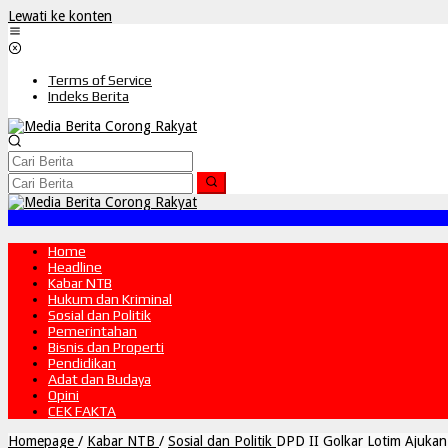
Lewati ke konten
Terms of Service
Indeks Berita
Home
Headline
Kabar NTB
Hukum dan Kriminal
Sosial dan Politik
Pemerintahan
Bisnis dan Properti
Pendidikan
Adat dan Budaya
Opini
CEK FAKTA
Homepage
/
Kabar NTB
/
Sosial dan Politik
DPD II Golkar Lotim Ajuka