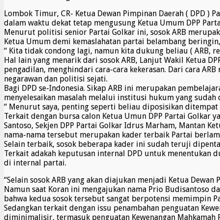
Lombok Timur, CR- Ketua Dewan Pimpinan Daerah ( DPD ) Par
dalam waktu dekat tetap mengusung Ketua Umum DPP Partai G
Menurut politisi senior Partai Golkar ini, sosok ARB merup
Ketua Umum demi kemaslahatan partai belambang beringin, h
“ Kita tidak condong lagi, namun kita dukung beliau ( ARB, 
Hal lain yang menarik dari sosok ARB, Lanjut Wakil Ketua DPR
pengadilan, menghindari cara-cara kekerasan. Dari cara A
negarawan dan politisi sejati.
Bagi DPD se-Indonesia. Sikap ARB ini merupakan pembelajar
menyelesaikan masalah melalui institusi hukum yang sudah 
“ Menurut saya, penting seperti beliau diposisikan ditempat 
Terkait dengan bursa calon Ketua Umun DPP Partai Golkar ya
Santoso, Sekjen DPP Partai Golkar Idrus Marham, Mantan Ket
nama-nama tersebut merupakan kader terbaik Partai berlamb
Selain terbaik, sosok beberapa kader ini sudah teruji dipen
Terkait adakah keputusan internal DPD untuk menentukan du
di internal partai.
“Selain sosok ARB yang akan diajukan menjadi Ketua Dewan P
Namun saat Koran ini mengajukan nama Prio Budisantoso da
bahwa kedua sosok tersebut sangat berpotensi memimpin Par
Sedangkan terkait dengan issu penambahan penguatan Kewena
diminimalisir, termasuk penguatan Kewenangan Mahkamah P