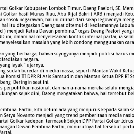
tai Golkar Kabupaten Lombok Timur. Daeng Paelori, SE. Mema
olkar hasil Munas Riau, Abu Rijal Bakri ( ARB ) menjadi Ket
akan sosok negarawan, hal ini dilihat dari sikap legowonya m
al itu ditegaskan Daeng saat ditemui di kediamannya Labuha
red ) menjadi Ketua Dewan pembina,” tegas Daeng Paelori yang
D ini, dalam hal menyelesaikan konflik internal partai, ia se
RB menyelesaikan masalah yang lebih condong menggunakan ca
an yang berharga, bahwa seyogyanya menjadi politisi harus m
disediakan negara.
yang layak,” ujarnya.
ng sudah beredar di media massa, seperti Mantan Wakil Ketua
ua Komisi III DPR RI Azis Samsudin dan Mantan Ketua DPR RI S
ang Beringin saat ini.
tas perpolitikan nasional, dan nama-nama mereka selalu mengi
kungan sejak dini, Daeng mengatakan bahwa, hal tersebut be
embina Partai, kita belum ada yang menjurus kepada salah sa
n Setya Novanto menjadi yang trend pemberitaan media nasi
tai Golkar kedepan, termasuk Sekjen DPP Partai Golkar Idru
ngan Dewan Pembina Partai, menurutnya hal tersebut perlu di
artai.