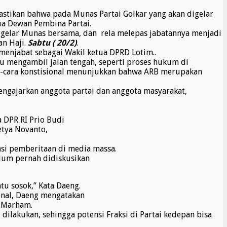
stikan bahwa pada Munas Partai Golkar yang akan digelar
ua Dewan Pembina Partai.
enggelar Munas bersama, dan rela melepas jabatannya menjadi
n Haji.
Sabtu ( 20/2)
.
 menjabat sebagai Wakil ketua DPRD Lotim..
lalu mengambil jalan tengah, seperti proses hukum di
ra-cara konstisional menunjukkan bahwa ARB merupakan
engajarkan anggota partai dan anggota masyarakat,
 DPR RI Prio Budi
etya Novanto,
asi pemberitaan di media massa.
lum pernah didiskusikan
tu sosok,” Kata Daeng.
onal, Daeng mengatakan
s Marham.
lakukan, sehingga potensi Fraksi di Partai kedepan bisa