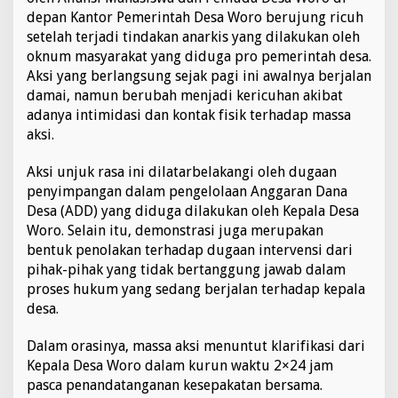
a
depan Kantor Pemerintah Desa Woro berujung ricuh
h
setelah terjadi tindakan anarkis yang dilakukan oleh
a
oknum masyarakat yang diduga pro pemerintah desa.
s
Aksi yang berlangsung sejak pagi ini awalnya berjalan
i
s
damai, namun berubah menjadi kericuhan akibat
w
adanya intimidasi dan kontak fisik terhadap massa
a
aksi.
d
a
Aksi unjuk rasa ini dilatarbelakangi oleh dugaan
n
P
penyimpangan dalam pengelolaan Anggaran Dana
e
Desa (ADD) yang diduga dilakukan oleh Kepala Desa
m
Woro. Selain itu, demonstrasi juga merupakan
u
bentuk penolakan terhadap dugaan intervensi dari
d
a
pihak-pihak yang tidak bertanggung jawab dalam
D
proses hukum yang sedang berjalan terhadap kepala
e
desa.
s
a
Dalam orasinya, massa aksi menuntut klarifikasi dari
W
o
Kepala Desa Woro dalam kurun waktu 2×24 jam
r
pasca penandatanganan kesepakatan bersama.
o