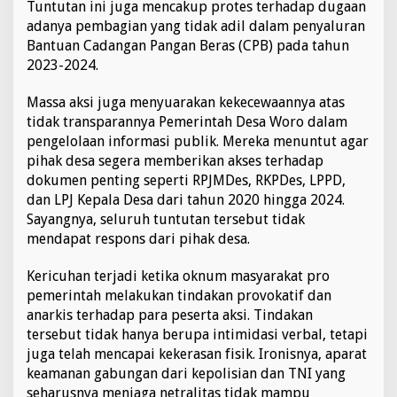
Tuntutan ini juga mencakup protes terhadap dugaan
B
adanya pembagian yang tidak adil dalam penyaluran
e
Bantuan Cadangan Pangan Beras (CPB) pada tahun
r
a
2023-2024.
k
h
Massa aksi juga menyuarakan kekecewaannya atas
i
tidak transparannya Pemerintah Desa Woro dalam
r
pengelolaan informasi publik. Mereka menuntut agar
R
i
pihak desa segera memberikan akses terhadap
c
dokumen penting seperti RPJMDes, RKPDes, LPPD,
u
dan LPJ Kepala Desa dari tahun 2020 hingga 2024.
h
Sayangnya, seluruh tuntutan tersebut tidak
A
k
mendapat respons dari pihak desa.
i
b
Kericuhan terjadi ketika oknum masyarakat pro
a
pemerintah melakukan tindakan provokatif dan
t
anarkis terhadap para peserta aksi. Tindakan
T
i
tersebut tidak hanya berupa intimidasi verbal, tetapi
n
juga telah mencapai kekerasan fisik. Ironisnya, aparat
d
keamanan gabungan dari kepolisian dan TNI yang
a
seharusnya menjaga netralitas tidak mampu
k