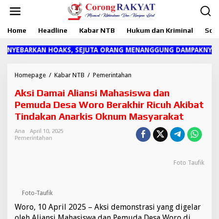
L
e
w
Home
Headline
Kabar NTB
Hukum dan Kriminal
Sosi
a
t
i
YEBARKAN HOAKS, SEJUTA ORANG MENANGGUNG DAMPAKNYA"
k
e
k
Homepage
/
Kabar NTB
/
Pemerintahan
A
o
k
Aksi Damai Aliansi Mahasiswa dan
n
s
t
i
Pemuda Desa Woro Berakhir Ricuh Akibat
e
D
Tindakan Anarkis Oknum Masyarakat
n
a
m
Ana
April 10, 2025
a
Pemerintahan
i
A
l
Foto Taufik
i
a
n
Foto-Taufik
s
Woro, 10 April 2025 – Aksi demonstrasi yang digelar
i
M
oleh Aliansi Mahasiswa dan Pemuda Desa Woro di