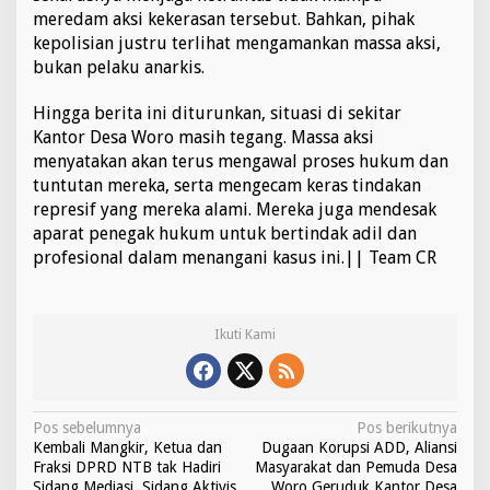
meredam aksi kekerasan tersebut. Bahkan, pihak
a
n
kepolisian justru terlihat mengamankan massa aksi,
A
bukan pelaku anarkis.
n
a
Hingga berita ini diturunkan, situasi di sekitar
r
Kantor Desa Woro masih tegang. Massa aksi
k
i
menyatakan akan terus mengawal proses hukum dan
s
tuntutan mereka, serta mengecam keras tindakan
O
represif yang mereka alami. Mereka juga mendesak
k
aparat penegak hukum untuk bertindak adil dan
n
u
profesional dalam menangani kasus ini.|| Team CR
m
M
a
s
Ikuti Kami
y
a
r
a
N
Pos sebelumnya
Pos berikutnya
k
Kembali Mangkir, Ketua dan
Dugaan Korupsi ADD, Aliansi
a
a
Fraksi DPRD NTB tak Hadiri
Masyarakat dan Pemuda Desa
t
Sidang Mediasi, Sidang Aktivis
Woro Geruduk Kantor Desa