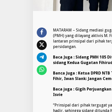
D
N
T
B
t
a
MATARAM – Sidang mediasi gug
k
H
(PMH) yang dilayang aktivis M.
a
lantaran prinsipal dari pihak te
d
persidangan.
i
r
Baca Juga :
Sidang PMH 105 Dit
i
S
sidang Kedua Gugatan Fihiru
i
d
Banca Juga :
Ketua DPRD NTB 
a
Fihir, Iwan Slank: Jangan Ce
n
g
M
Baca juga :
Gigih Perjuangkan 
e
Isvie
d
i
“Prinsipal dari pihak tergugat y
a
hadir, sehingga sidang ditunda 
s