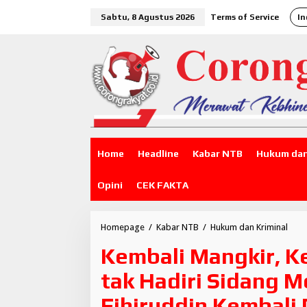
L
Sabtu, 8 Agustus 2026
Terms of Service
In
e
w
a
t
i
k
e
k
o
n
t
Home
Headline
Kabar NTB
Hukum dan
e
n
Opini
CEK FAKTA
Homepage
/
Kabar NTB
/
Hukum dan Kriminal
K
e
Kembali Mangkir, K
m
b
tak Hadiri Sidang Me
a
l
Fihiruddin Kembali
i