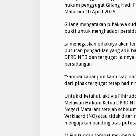
i
hukum penggugat Gilang Hadi Pr
,
Mataram 10 April 2025.
S
i
Gilang mengatakan pihaknya su
d
bukti untuk menghadapi persid
a
n
g
Ia menegaskan pihaknya akan te
A
putusan pengadilan yang adil ba
k
DPRD NTB dan tergugat lainnya 
t
persidangan.
i
v
i
“Sampai kapanpun kami siap dan
s
dari pihak tergugat tetap hadir 
F
i
Untuk diketahui, aktivis Fihir
h
Melawan Hukum Ketua DPRD NTB 
i
r
Negeri Mataram setelah sebelum
u
Verklaard (NO) atau tidak diter
d
mengajukan banding atas putus
d
i
M.Fihiruddin sempat meringkuk 
n