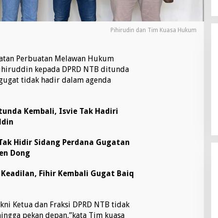
Pihirudin dan Tim Kuasa Hukum
atan Perbuatan Melawan Hukum
 Fihiruddin kepada DPRD NTB ditunda
rgugat tidak hadir dalam agenda
unda Kembali, Isvie Tak Hadiri
ddin
Tak Hidir Sidang Perdana Gugatan
men Dong
Keadilan, Fihir Kembali Gugat Baiq
akni Ketua dan Fraksi DPRD NTB tidak
hingga pekan depan,”kata Tim kuasa