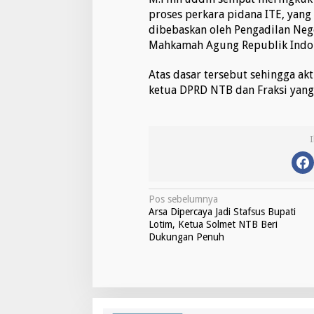
K
proses perkara pidana ITE, yang
e
dibebaskan oleh Pengadilan Neg
m
Mahkamah Agung Republik Indon
b
a
Atas dasar tersebut sehingga a
l
i
ketua DPRD NTB dan Fraksi yang
D
i
t
u
n
d
a
N
Pos sebelumnya
Arsa Dipercaya Jadi Stafsus Bupati
a
Lotim, Ketua Solmet NTB Beri
v
Dukungan Penuh
i
g
a