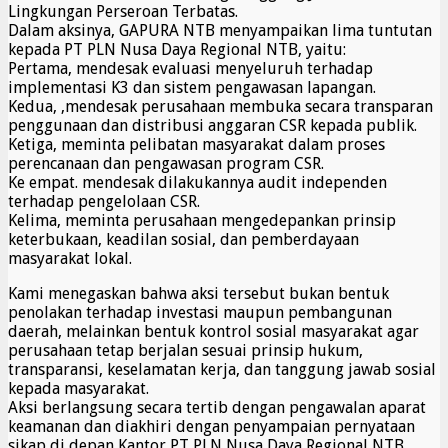
Lingkungan Perseroan Terbatas.
Dalam aksinya, GAPURA NTB menyampaikan lima tuntutan
kepada PT PLN Nusa Daya Regional NTB, yaitu:
Pertama, mendesak evaluasi menyeluruh terhadap
implementasi K3 dan sistem pengawasan lapangan.
Kedua, ,mendesak perusahaan membuka secara transparan
penggunaan dan distribusi anggaran CSR kepada publik.
Ketiga, meminta pelibatan masyarakat dalam proses
perencanaan dan pengawasan program CSR.
Ke empat. mendesak dilakukannya audit independen
terhadap pengelolaan CSR.
Kelima, meminta perusahaan mengedepankan prinsip
keterbukaan, keadilan sosial, dan pemberdayaan
masyarakat lokal.
Kami menegaskan bahwa aksi tersebut bukan bentuk
penolakan terhadap investasi maupun pembangunan
daerah, melainkan bentuk kontrol sosial masyarakat agar
perusahaan tetap berjalan sesuai prinsip hukum,
transparansi, keselamatan kerja, dan tanggung jawab sosial
kepada masyarakat.
Aksi berlangsung secara tertib dengan pengawalan aparat
keamanan dan diakhiri dengan penyampaian pernyataan
sikap di depan Kantor PT PLN Nusa Daya Regional NTB.