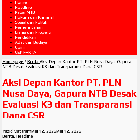
Home
Headline
Kabar NTB
Hukum dan Kriminal
Sosial dan Politik
Pemerintahan
Bisnis dan Properti
Pendidikan
Adat dan Budaya
Opini
CEK FAKTA
Homepage
/
Berita
Aksi Depan Kantor PT. PLN Nusa Daya, Gapura
NTB Desak Evaluasi K3 dan Transparansi Dana CSR
Aksi Depan Kantor PT. PLN
Nusa Daya, Gapura NTB Desak
Evaluasi K3 dan Transparansi
Dana CSR
Yazid Mataram
Mei 12, 2026
Mei 12, 2026
Berita
,
Headline