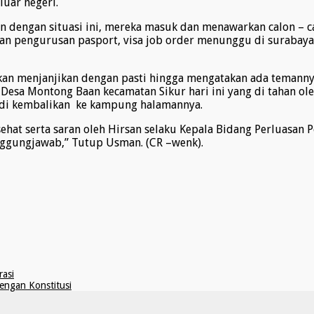
uar negeri.
 dengan situasi ini, mereka masuk dan menawarkan calon – ca
ikan pengurusan pasport, visa job order menunggu di surabay
an menjanjikan dengan pasti hingga mengatakan ada temanny
asal Desa Montong Baan kecamatan Sikur hari ini yang di tahan
 di kembalikan ke kampung halamannya.
t serta saran oleh Hirsan selaku Kepala Bidang Perluasan Pen
ggungjawab,” Tutup Usman. (CR –wenk).
asi
engan Konstitusi