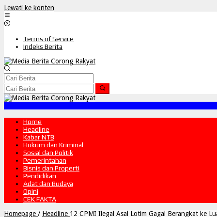
Lewati ke konten
Terms of Service
Indeks Berita
Home
Headline
Kabar NTB
Hukum dan Kriminal
Sosial dan Politik
Pemerintahan
Bisnis dan Properti
Pendidikan
Adat dan Budaya
Opini
CEK FAKTA
Homepage
/
Headline
12 CPMI Ilegal Asal Lotim Gagal Berangkat ke Lu