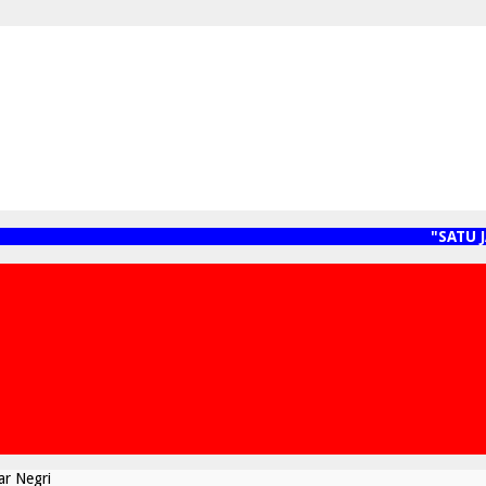
"SATU JA
ar Negri