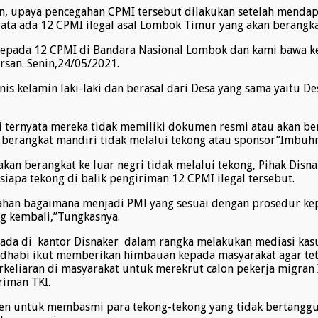
 upaya pencegahan CPMI tersebut dilakukan setelah mendapa
ta ada 12 CPMI ilegal asal Lombok Timur yang akan berangka
 kepada 12 CPMI di Bandara Nasional Lombok dan kami bawa 
rsan. Senin,24/05/2021.
s kelamin laki-laki dan berasal dari Desa yang sama yaitu 
ernyata mereka tidak memiliki dokumen resmi atau akan beran
 berangkat mandiri tidak melalui tekong atau sponsor”Imbuh
akan berangkat ke luar negri tidak melalui tekong, Pihak Di
iapa tekong di balik pengiriman 12 CPMI ilegal tersebut.
ahan bagaimana menjadi PMI yang sesuai dengan prosedur kep
ng kembali,”Tungkasnya.
ada di kantor Disnaker dalam rangka melakukan mediasi kas
 dhabi ikut memberikan himbauan kepada masyarakat agar tet
keliaran di masyarakat untuk merekrut calon pekerja migran I
riman TKI.
en untuk membasmi para tekong-tekong yang tidak bertanggu