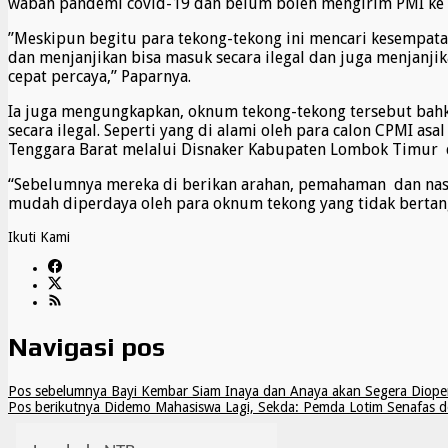
wabah pandemi covid-19 dan belum boleh mengirim PMI ke l
”Meskipun begitu para tekong-tekong ini mencari kesempatan
dan menjanjikan bisa masuk secara ilegal dan juga menjanj
cepat percaya,” Paparnya.
Ia juga mengungkapkan, oknum tekong-tekong tersebut bahk
secara ilegal. Seperti yang di alami oleh para calon CPMI 
Tenggara Barat melalui Disnaker Kabupaten Lombok Timur
“Sebelumnya mereka di berikan arahan, pemahaman dan naseha
mudah diperdaya oleh para oknum tekong yang tidak bertan
Ikuti Kami
Navigasi pos
Pos sebelumnya
Bayi Kembar Siam Inaya dan Anaya akan Segera Dioper
Pos berikutnya
Didemo Mahasiswa Lagi, Sekda: Pemda Lotim Senafas d