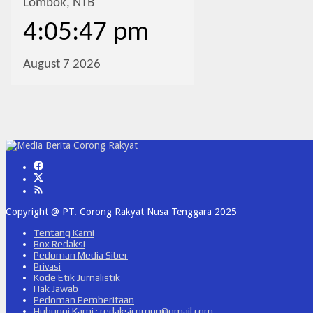
Copyright @ PT. Corong Rakyat Nusa Tenggara 2025
Tentang Kami
Box Redaksi
Pedoman Media Siber
Privasi
Kode Etik Jurnalistik
Hak Jawab
Pedoman Pemberitaan
Hubungi Kami : redaksicorong@gmail.com