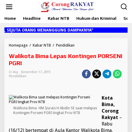
L
e
w
Home
Headline
Kabar NTB
Hukum dan Kriminal
Sosi
a
t
i
 SEJUTA ORANG MENANGGUNG DAMPAKNYA"
k
e
k
Homepage
/
Kabar NTB
/
Pendidikan
W
o
a
Walikota Bima Lepas Kontingen PORSENI
n
l
t
i
PGRI
e
k
n
o
Cr-Aiq
Desember 17, 2015
Pendidikan
t
a
B
i
Kota
m
a
Bima,
Walikota Bima HM Qurais H Abidin SE saat melepas
L
Corong
Kontingen Porseni PGRI tingkat Prov NTB
e
Rakyat
–
p
Rabu
a
(16/12) bertempat di Aula Kantor Walikota Bima,
s