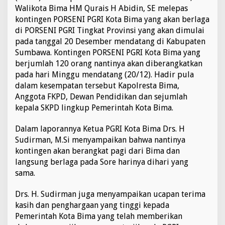
K
Walikota Bima HM Qurais H Abidin, SE melepas
o
kontingen PORSENI PGRI Kota Bima yang akan berlaga
n
di PORSENI PGRI Tingkat Provinsi yang akan dimulai
t
pada tanggal 20 Desember mendatang di Kabupaten
i
n
Sumbawa. Kontingen PORSENI PGRI Kota Bima yang
g
berjumlah 120 orang nantinya akan diberangkatkan
e
pada hari Minggu mendatang (20/12). Hadir pula
n
dalam kesempatan tersebut Kapolresta Bima,
P
Anggota FKPD, Dewan Pendidikan dan sejumlah
O
R
kepala SKPD lingkup Pemerintah Kota Bima.
S
E
Dalam laporannya Ketua PGRI Kota Bima Drs. H
N
Sudirman, M.Si menyampaikan bahwa nantinya
I
kontingen akan berangkat pagi dari Bima dan
P
G
langsung berlaga pada Sore harinya dihari yang
R
sama.
I
Drs. H. Sudirman juga menyampaikan ucapan terima
kasih dan penghargaan yang tinggi kepada
Pemerintah Kota Bima yang telah memberikan